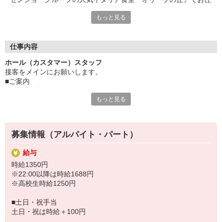
事始めませんか♪
もっと見る
◎人と接することやお世話をするのが好き
◎お客様とのコミュニケーションを楽しみたい
◎イタリアンが好き
仕事内容
そんなあなたにオススメ！
ホール（カスタマー）スタッフ
万全の研修体制でしっかりとお教えするので
接客をメインにお願いします。
未経験の方も安心してチャレンジしてくださいね！
■ご案内
■お料理の提供
固定シフトで予定も立てやすい♪
もっと見る
■デザート作成
曜日・時間はご相談ください。
■テーブルセッティング
「講義の合間に・学校終わりに」
■お会計
「家事の空いた時間に扶養内で」
「土日祝メインで安定収入」
募集情報（アルバイト・パート）
などなど、希望があれば遠慮なくご相談を♪
給与
時給1350円
※22:00以降は時給1688円
※高校生時給1250円
■土日・祝手当
土日・祝は時給＋100円