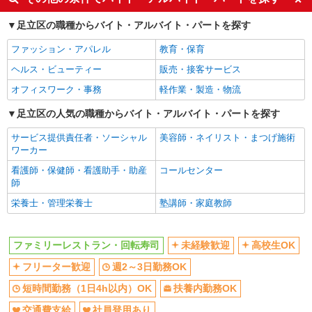
フリーター歓迎
週2～3日勤務OK
足立区の職種からバイト・アルバイト・パートを探す
短時間勤務（1日4h以内）OK
扶養内勤務OK
ファッション・アパレル
教育・保育
交通費支給
社員登用あり
ヘルス・ビューティー
販売・接客サービス
同じ職種から求人を探す
オフィスワーク・事務
軽作業・製造・物流
飲食・フード
足立区の人気の職種からバイト・アルバイト・パートを探す
同じ特徴から求人を探す
サービス提供責任者・ソーシャル
美容師・ネイリスト・まつげ施術
未経験歓迎
高校生OK
ワーカー
週2～3日勤務OK
短時間勤務（1日4h以内）OK
看護師・保健師・看護助手・助産
コールセンター
師
扶養内勤務OK
交通費支給
栄養士・管理栄養士
塾講師・家庭教師
社員登用あり
ファミリーレストラン・回転寿司
未経験歓迎
高校生OK
フリーター歓迎
週2～3日勤務OK
短時間勤務（1日4h以内）OK
扶養内勤務OK
交通費支給
社員登用あり