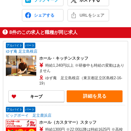
ブックマーク
ポストする
シェアする
URLをシェア
8
件のこの求人と職種が同じ求人
アルバイト
パート
ゆず庵 足立島根店
ホール・キッチンスタッフ
時給1,240円以上 ※研修中も時給の変動はあり
ません
ゆず庵 足立島根店（東京都足立区島根2-16-
19）
詳細を見る
キープ
アルバイト
パート
ビッグボーイ 足立鹿浜店
ホール（カスタマー）スタッフ
時給1300円 ※22:00以降は時給1625円 ※高校