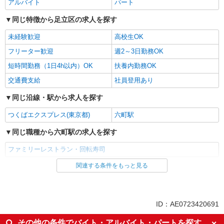
アルバイト
パート
同じ特徴から足立区の求人を探す
未経験歓迎
高校生OK
フリーター歓迎
週2～3日勤務OK
短時間勤務（1日4h以内）OK
扶養内勤務OK
交通費支給
社員登用あり
同じ沿線・駅から求人を探す
つくばエクスプレス(東京都)
六町駅
同じ職種から六町駅の求人を探す
ファミリーレストラン・回転寿司
関連する条件をもっと見る
同じ雇用形態から六町駅の求人を探す
アルバイト
パート
同じ特徴から六町駅の求人を探す
ID：AE0723420691
未経験歓迎
高校生OK
その他の条件でバイト・アルバイト・パートを探す