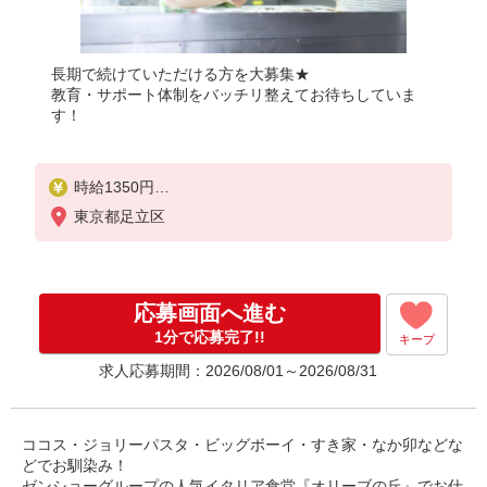
長期で続けていただける方を大募集★
教育・サポート体制をバッチリ整えてお待ちしていま
す！
時給1350円
※22:00以降は時給1688円
東京都足立区
※高校生時給1250円
■土日・祝手当
土日・祝は時給＋100円
応募画面へ進む
■特別手当
1分で応募完了!!
キープ
早朝手当（6:00〜8:00）時給＋100円
求人応募期間：2026/08/01～2026/08/31
ココス・ジョリーパスタ・ビッグボーイ・すき家・なか卯などな
どでお馴染み！
ゼンショーグループの人気イタリア食堂『オリーブの丘』でお仕