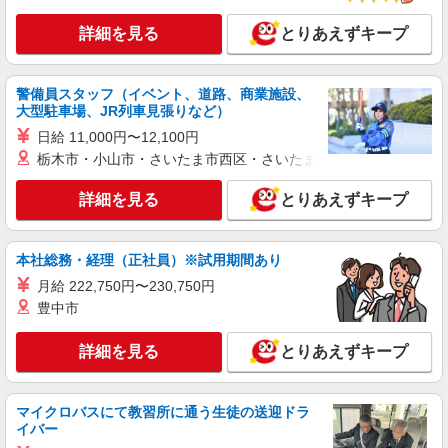
園） 神奈川県横浜市南区白妙町4423藤和阪東橋ハ
イタウン110
詳細を見る
とりあえずキープ
詳細を見る
キープ
警備員スタッフ（イベント、道路、商業施設、
正社員
大型駐車場、JR列車見張りなど）
株式会社アスカ 横浜支店（jb570379）
日給 11,000円〜12,100円
私立認可保育園の保育士
栃木市・小山市・さいたま市西区・さいたま市岩槻区・久喜市・
月給 217,000円 〜 255,900円 ※給与幅は経
験・能力により考慮 賞与あり 交通費あり／実費支
詳細を見る
とりあえずキープ
給(上限55,000円/月) 《給与内訳》 基本給：
■清水ケ丘保育園（私立認可保育園） 神奈川県
185,700〜224,600円 特殊業務手当：7,800円〜 処
横浜市南区清水ヶ丘25
遇改善手当：8,500円 地域手当：15,000円〜 固定
本社総務・経理（正社員）※試用期間あり
残業代なし：時間外は別途支給
詳細を見る
キープ
月給 222,750円〜230,750円
豊中市
派遣社員
株式会社アスカ 横浜支店（jb525828）
詳細を見る
とりあえずキープ
私立認可保育園の保育士
時給 1,650円 〜 1,700円 ※給与幅は経験・能
力により考慮 賞与あり 交通費あり／全額支給
マイクロバスにて教習所に通う生徒の送迎ドラ
イバー
■久良岐保育園（私立認可保育園） 神奈川県横