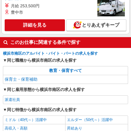
月給 253,500円
派遣社員
豊中市
株式会社トラストグロース 新宿本社 第2営業部
保育園での保育士
詳細を見る
とりあえずキープ
時給：1800〜2000円 ※資格や経験面などによ
る
神奈川県横浜市南区
このお仕事に関連する条件で探す
詳細を見る
キープ
横浜市南区のアルバイト・バイト・パートの求人を探す
同じ職種から横浜市南区の求人を探す
教育・保育すべて
保育士・保育補助
同じ雇用形態から横浜市南区の求人を探す
派遣社員
同じ特徴から横浜市南区の求人を探す
ミドル（40代～）活躍中
エルダー（50代～）活躍中
高収入・高額
昇給あり