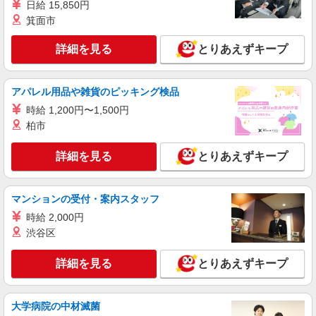
浜市南区中里3丁目23－1
日給 15,850円
箕面市
詳細を見る
キープ
詳細を見る
とりあえずキープ
正社員
株式会社アスカ 横浜支店（jb602586）
アパレル用品や雑貨のピッキング検品
企業内保育園・企業主導型の保育士
時給 1,200円〜1,500円
月給 215,000円 〜 325,000円 ※給与幅は経
柏市
験・能力により考慮 賞与あり 交通費あり／上限2
万円／月 【給与内訳】 基本給：180,000円 資格手
■横浜南プリスクール（企業内保育園・企業主
当：20,000円〜 功労手当：15,000円〜 役職手当：
詳細を見る
導型） 神奈川県横浜市南区通町23912ライオンズ
とりあえずキープ
0円〜20,000円
マンション通町1F
詳細を見る
キープ
マンションの受付・案内スタッフ
時給 2,000円
派遣社員
渋谷区
株式会社ブレイブ（マイナビグループ）/MD14
保育士（要資格） ◆保育園、学童施設、企業
詳細を見る
内保育室など多数あり
とりあえずキープ
時給1,400〜1,600円＋交通費 ※給与幅は経
験・能力による ◆支払い方法 ＊日払い・週払い可
大学病院の中材滅菌
◆交通費：別途全額支給 ※当社規定あり
神奈川県横浜市南区 【最寄駅】 ◆京急本線