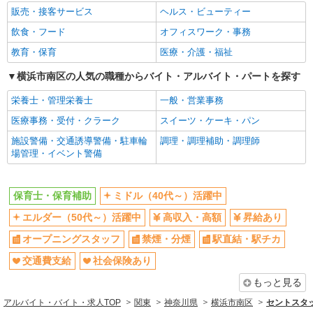
販売・接客サービス
ヘルス・ビューティー
駅直結・駅チカ
交通費支給
飲食・フード
オフィスワーク・事務
社会保険あり
産休・育休取得実績あり
教育・保育
医療・介護・福祉
退職金・財形貯蓄制度あり
研修制度あり
横浜市南区の人気の職種からバイト・アルバイト・パートを探す
同じ職種から求人を探す
栄養士・管理栄養士
一般・営業事務
教育・保育
医療事務・受付・クラーク
スイーツ・ケーキ・パン
保育士・保育補助
施設警備・交通誘導警備・駐車輪
調理・調理補助・調理師
同じ特徴から求人を探す
場管理・イベント警備
ミドル（40代～）活躍中
オープニングスタッフ
交通費支給
社会保険あり
保育士・保育補助
ミドル（40代～）活躍中
産休・育休取得実績あり
エルダー（50代～）活躍中
高収入・高額
昇給あり
オープニングスタッフ
禁煙・分煙
駅直結・駅チカ
交通費支給
社会保険あり
もっと見る
アルバイト・バイト・求人TOP
関東
神奈川県
横浜市南区
セントスタッ