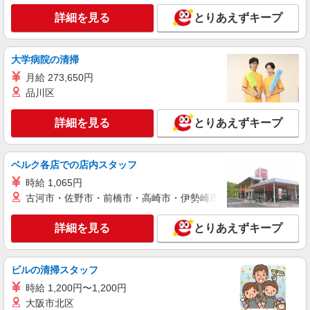
■大岡はるかぜ保育園（公立保育園） 神奈川県
横浜市南区大岡5402
詳細を見る
とりあえずキープ
詳細を見る
キープ
大学病院の清掃
月給 273,650円
正社員
株式会社アスカ 横浜支店（jb573862）
品川区
私立認可保育園の保育士
詳細を見る
とりあえずキープ
月給 222,800円 〜 277,000円 ※給与幅は経
験・能力により考慮 賞与あり 交通費あり／
25,000/月を上限に実費支給(2km以上) 〇基本給
■たけのこ永田東保育園（私立認可保育園） 神
（基礎給+資格加算+経験加算） 基礎給
ベルク各店での店内スタッフ
奈川県横浜市南区永田東３－１０
185,800円 資格加算 18,000円 経験加算 0
時給 1,065円
円〜45,000円 〇諸手当（一律に支給されるもの）
詳細を見る
古河市・佐野市・前橋市・高崎市・伊勢崎市・太田市・館林市・
キープ
調整手当 10,000円 改善手当 9,000円 ※そ
の他処遇改善あり
詳細を見る
とりあえずキープ
正社員
株式会社アスカ 横浜支店（jb614419）
小規模保育園の保育士
ビルの清掃スタッフ
月給 220,000円 〜 280,000円 ※給与幅は経
時給 1,200円〜1,200円
験・能力により考慮 賞与あり 交通費あり／上限
30,000円/月 ※経験等考慮の上決定します。
大阪市北区
■きゅーぴーるーむ P-kaboo園（小規模保育