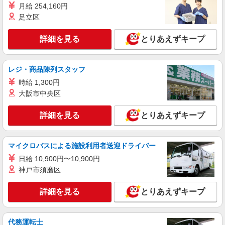
「井土ケ谷駅」 ◆横浜市営地下鉄ブルーライン
月給 254,160円
「弘明寺駅」 ◆京急本線「弘明寺駅」 ★その他、
足立区
近隣に多数勤務地あります！
詳細を見る
キープ
詳細を見る
とりあえずキープ
派遣社員
株式会社トラストグロース 新宿本社 第2営業部
レジ・商品陳列スタッフ
保育園での保育士
時給 1,300円
時給：1650円
大阪市中央区
神奈川県横浜市南区
詳細を見る
とりあえずキープ
詳細を見る
キープ
派遣社員
マイクロバスによる施設利用者送迎ドライバー
株式会社トラストグロース 新宿本社 第2営業部
日給 10,900円〜10,900円
保育園での保育士
神戸市須磨区
時給：1550円
神奈川県横浜市南区
詳細を見る
とりあえずキープ
詳細を見る
キープ
代務運転士