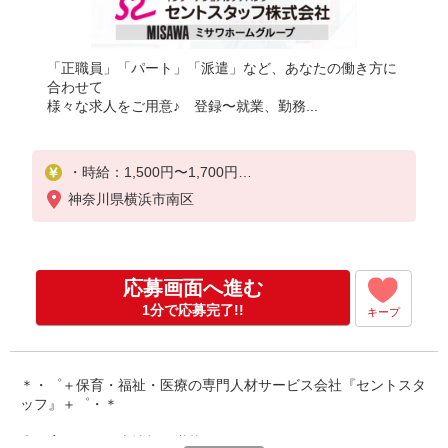
「正職員」「パート」「派遣」など、あなたの働き方に
合わせて
様々な求人をご用意♪ 登録〜就業、勤務...
・時給：1,500円〜1,700円
神奈川県横浜市南区
※交通費全額別途支給
※試用期間なし
※雇用期間の定めあり
応募画面へ進む
※給与幅は経験・能力による
1分で応募完了!!
キープ
＊・゜＋保育・福祉・医療の専門人材サービス会社『セントスタ
ッフ』＋゜・＊
◎保育園のお仕事情報が満載です！