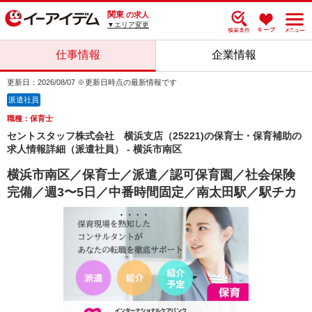
関東
の求人
▼エリア変更
仕事情報
企業情報
更新日：2026/08/07 ※更新日時点の最新情報です
派遣社員
職種：保育士
セントスタッフ株式会社 横浜支店（25221)の保育士・保育補助の
求人情報詳細（派遣社員） - 横浜市南区
横浜市南区／保育士／派遣／認可保育園／社会保険
完備／週3〜5日／中番時間固定／南太田駅／駅チカ