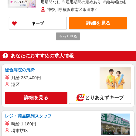
用期間なし ※雇用期間の定めあり ※給与幅は経
験・能力による
神奈川県横浜市南区永田東2
詳細を見る
キープ
もっと見る
正社員
株式会社アスカ 横浜支店（jb640995）
私立認可保育園の保育士
あなたにおすすめの求人情報
月給 240,000円 〜 300,000円 ※給与幅は経
験・能力により考慮 賞与あり 交通費あり／実費支
給 給与内訳 ・月給 240,000円〜300,000円 ・調
総合病院の清掃
■まなびの森 プチ・ナーサリー弘明寺（私立
整手当：3万7000円〜5万8000円 ・役職手当：0〜
認可保育園） 神奈川県横浜市南区弘明寺町1485
月給 257,400円
2万円 ・固定残業代（4時間分）：1万円 ※別途、
港区
経験手当・管理職手当・リーダー手当あり
詳細を見る
キープ
詳細を見る
とりあえずキープ
派遣社員
株式会社アスカ 横浜支店（jb598734）
レジ・商品陳列スタッフ
公立保育園の保育士
時給 1,180円
時給 1,600円 〜 1,700円 ※給与幅は経験・能
力により考慮 賞与あり 交通費あり／全額支給
堺市堺区