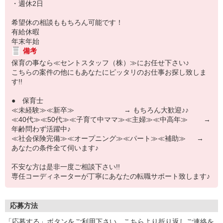
・週休2日
希望休の相談ももちろん可能です！
有給休暇
年末年始
備考
保育の事なら≪セントスタッフ（株）≫にお任せ下さい♪
こちらの案件の他にもあなたにピッタリのお仕事お探し致しま
す!!
● 保育士
≪未経験≫≪新卒≫ → もちろん大歓迎♪♪
≪40代≫≪50代≫≪子育て中ママ≫≪主婦≫≪中高年≫ →
年齢問わず活躍中♪
≪社会保険完備≫≪オープニング≫≪パート≫≪補助≫ →
あなたの条件全て伺います♪
不安な方は是非一度ご相談下さい!!
専任コーディネーターが丁寧にあなたの転職サポート致します♪
応募方法
「応募する」ボタンをご利用下さい。こちらより折り返しご連絡を