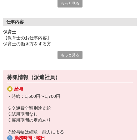
もっと見る
保育専門の人材サービスをしているからこそ、豊富な求人情報を
ご用意！
「せっかくなら通いやすい園が良い」「こんな園を探している」
「短時間で探してる」「いずれ正職員になりたい！」
仕事内容
など、あなたのご要望や気になることは何でも相談して下さい
保育士
ネ！
【保育士のお仕事内容】
保育士の働き方をする方
もっと見る
≪クラス運営に係る業務全般≫
・クラス担任のお手伝い
・食事、排泄、着脱の介助
・日々の遊びの提供
募集情報（派遣社員）
・簡単な書類業務
・個別経過記録の作成
給与
・簡単な保護者様対応
・時給：1,500円〜1,700円
・消毒、清掃業務
・お子さまの見守り
※交通費全額別途支給
・・・等
※試用期間なし
※雇用期間の定めあり
※給与幅は経験・能力による
勤務時間・曜日