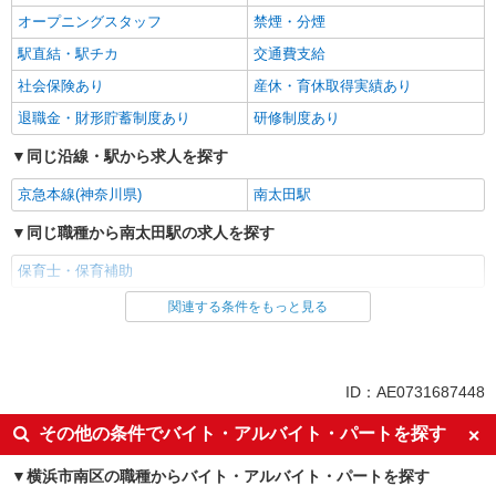
オープニングスタッフ
禁煙・分煙
駅直結・駅チカ
交通費支給
社会保険あり
産休・育休取得実績あり
退職金・財形貯蓄制度あり
研修制度あり
同じ沿線・駅から求人を探す
京急本線(神奈川県)
南太田駅
同じ職種から南太田駅の求人を探す
保育士・保育補助
関連する条件をもっと見る
同じ雇用形態から南太田駅の求人を探す
派遣社員
同じ特徴から南太田駅の求人を探す
ID：AE0731687448
ミドル（40代～）活躍中
エルダー（50代～）活躍中
その他の条件でバイト・アルバイト・パートを探す
高収入・高額
昇給あり
横浜市南区の職種からバイト・アルバイト・パートを探す
オープニングスタッフ
禁煙・分煙