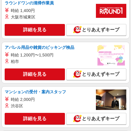
ラウンドワンの清掃作業員
アルバイト
パート
時給 1,400円
すき家 16号横浜下白根店
大阪市城東区
すき家の店舗スタッフ（接客・調理・清掃な
ど）
詳細を見る
とりあえずキープ
時給1,532円
神奈川県横浜市旭区川島町2846-5
アパレル用品や雑貨のピッキング検品
詳細を見る
時給 1,200円〜1,500円
キープ
柏市
アルバイト
パート
株式会社HITOWA フードサービスカンパニー
詳細を見る
とりあえずキープ
福祉施設での調理補助【アルバイト・パート】
時給1,250円以上 ※経験によりスタート時給は
マンションの受付・案内スタッフ
変動します。 ※AP評価制度：あり 年1回の評価
により時給を見直します。 ※アルバイト賞与（寸
時給 2,000円
シニアフォレスト横浜旭 （神奈川県横浜市旭
志）：あり 年2回。勤続年数により金額UP。
渋谷区
区下川井町99）
詳細を見る
とりあえずキープ
詳細を見る
キープ