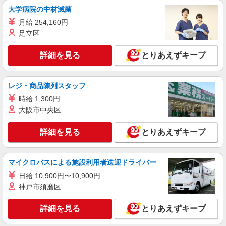
アルバイト
パート
大学病院の中材滅菌
なか卯 中原街道上白根店
月給 254,160円
接客・調理スタッフ（簡単な接客・調理・清
足立区
掃・など）
時給1270円 22:00〜翌5:00：時給1588円 高校
詳細を見る
生：時給1250円
とりあえずキープ
神奈川県横浜市旭区上白根2-62-32
レジ・商品陳列スタッフ
詳細を見る
キープ
時給 1,300円
大阪市中央区
正社員
株式会社HITOWA フードサービスカンパニー
詳細を見る
とりあえずキープ
福祉施設での調理師【正社員】
月給25万円〜28万円 ※給与は経験や前職給与
に応じて決定します。 賞与年2回
マイクロバスによる施設利用者送迎ドライバー
イリーゼ横浜旭 （神奈川県横浜市旭区都岡町
日給 10,900円〜10,900円
41-6）
神戸市須磨区
詳細を見る
キープ
詳細を見る
とりあえずキープ
アルバイト
パート