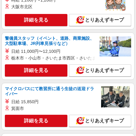
時給 1,200円〜1,200円
大阪市北区
詳細を見る
キープ
詳細を見る
とりあえずキープ
アルバイト
パート
なか卯 上川井店
接客・調理スタッフ（簡単な接客・調理・清
警備員スタッフ（イベント、道路、商業施設、
掃・など）
大型駐車場、JR列車見張りなど）
時給1563円
日給 11,000円〜12,100円
神奈川県横浜市旭区上川井町37-1
栃木市・小山市・さいたま市西区・さいたま市岩槻区・久喜市・
詳細を見る
とりあえずキープ
詳細を見る
キープ
アルバイト
パート
マイクロバスにて教習所に通う生徒の送迎ドラ
丸亀製麺横浜上白根店
イバー
キッチン・ホールスタッフ
日給 15,850円
時給1280円〜 ☆22時以降は時給25％UP（深夜
箕面市
割増有）
神奈川県横浜市旭区上白根町７２９－１
詳細を見る
とりあえずキープ
詳細を見る
キープ