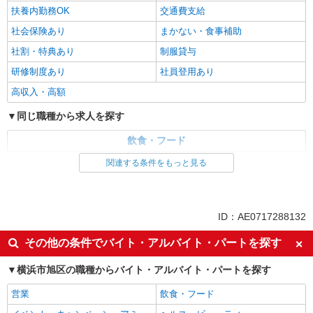
扶養内勤務OK
交通費支給
社会保険あり
まかない・食事補助
社割・特典あり
制服貸与
研修制度あり
社員登用あり
高収入・高額
同じ職種から求人を探す
飲食・フード
ファストフード・デリ
調理・調理補助・調理師
関連する条件をもっと見る
同じ特徴から求人を探す
未経験歓迎
大学生歓迎
ID：AE0717288132
ミドル（40代～）活躍中
週2～3日勤務OK
その他の条件でバイト・アルバイト・パートを探す
短時間勤務（1日4h以内）OK
深夜
横浜市旭区の職種からバイト・アルバイト・パートを探す
車通勤OK
扶養内勤務OK
交通費支給
社会保険あり
営業
飲食・フード
まかない・食事補助
社員登用あり