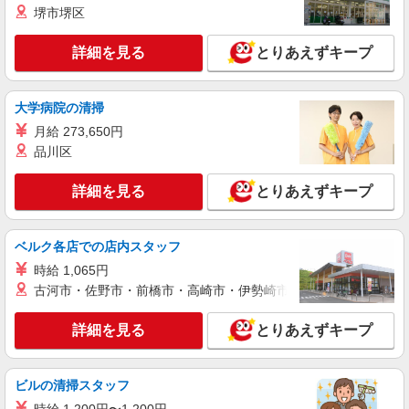
旭区上白根町792-4）
堺市堺区
詳細を見る
詳細を見る
とりあえずキープ
キープ
アルバイト
パート
大学病院の清掃
すき家 横浜善部町店
月給 273,650円
すき家の店舗スタッフ（接客・調理・清掃な
ど）
品川区
時給1,532円
詳細を見る
とりあえずキープ
神奈川県横浜市旭区善部町16-1
詳細を見る
キープ
ベルク各店での店内スタッフ
時給 1,065円
正社員
古河市・佐野市・前橋市・高崎市・伊勢崎市・太田市・館林市・
株式会社HITOWA フードサービスカンパニー
福祉施設での栄養士【正社員】
詳細を見る
とりあえずキープ
月給25万円〜28万円 ※給与は経験や前職給与
に応じて決定します。 賞与年2回
イリーゼ横浜旭 （神奈川県横浜市旭区都岡町
ビルの清掃スタッフ
41-6）