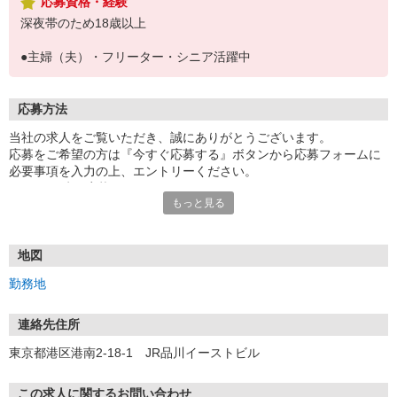
応募資格・経験
深夜帯のため18歳以上
●主婦（夫）・フリーター・シニア活躍中
応募方法
当社の求人をご覧いただき、誠にありがとうございます。
応募をご希望の方は『今すぐ応募する』ボタンから応募フォームに
必要事項を入力の上、エントリーください。
☆★☆24時間応募OK！☆★☆
もっと見る
・・・お願い・・・
応募の際は、連絡先に「携帯電話のアドレス」や「携帯電話の番
号」など
地図
普段つながりやすい連絡先を入力してください。
勤務地
連絡先住所
東京都港区港南2-18-1 JR品川イーストビル
この求人に関するお問い合わせ