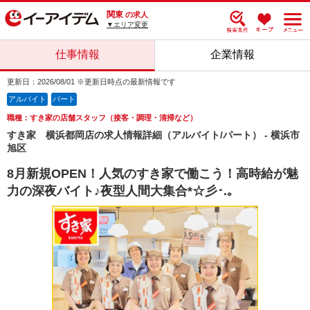
関東
の求人
▼エリア変更
仕事情報
企業情報
更新日：2026/08/01 ※更新日時点の最新情報です
アルバイト
パート
職種：すき家の店舗スタッフ（接客・調理・清掃など）
すき家 横浜都岡店の求人情報詳細（アルバイト/パート） - 横浜市
旭区
8月新規OPEN！人気のすき家で働こう！高時給が魅
力の深夜バイト♪夜型人間大集合*☆彡･.｡