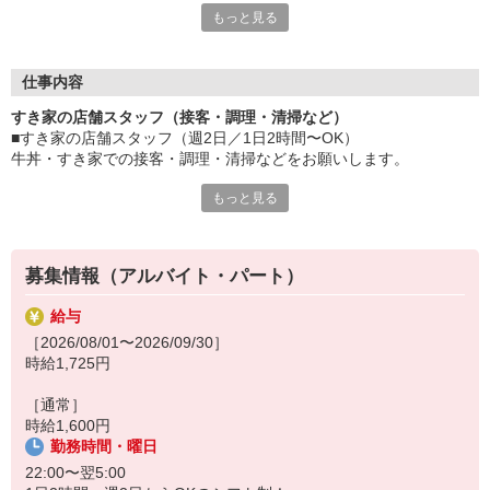
もっと見る
≪ 働くメリットいっぱい ≫
■髪型・髪色自由
オシャレを捨てる必要はありません！
仕事内容
■給与前払い可
すき家の店舗スタッフ（接客・調理・清掃など）
急な出費も安心♪
■すき家の店舗スタッフ（週2日／1日2時間〜OK）
■社員登用あり
牛丼・すき家での接客・調理・清掃などをお願いします。
将来を考えている方は必見です。
もっと見る
具体的には・・・
なか卯、かつ庵、ココス、ジョリーパスタ、ビッグボーイ、華屋
お客様をきれいなお店でお迎え！
与兵衛、オリーブの丘、焼肉いちばんなどを経営しているゼンシ
おいしい牛丼を！
ョーグループ！
あなたの笑顔で！
その中のひとつ『すき家』でお仕事しませんか？
募集情報（アルバイト・パート）
すばやく提供！
給与
他にも、食材の調整や金銭管理、新しく入社したクルーの研修など
［2026/08/01〜2026/09/30］
様々なお仕事があります。
時給1,725円
セルフオーダー、セルフ会計で、現金の受け渡しはほとんどありま
せん。※一部店舗を除く
［通常］
取り間違いもなく安心でスムーズ♪
時給1,600円
勤務時間・曜日
マニュアルも用意していますので飲食店が初めての方でも大丈夫！
もちろん先輩クルーがしっかり教えてくれるので安心してくださ
22:00〜翌5:00