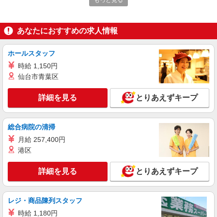
もっと見る
特別養護老人ホーム 椿寿 （神奈川県横浜市
旭区上白根町792-4）
あなたにおすすめの求人情報
詳細を見る
キープ
ホールスタッフ
アルバイト
パート
コンパスグループ・ジャパン株式会社 39480_p
時給 1,150円
調理補助【アルバイト・パート】
仙台市青葉区
時給1,225円以上 試用期間中 時給1,225円以上
(試用期間2ヶ月) 残業が発生した場合、残業代を1
詳細を見る
とりあえずキープ
分単位で別途支給します。
ハートランド・エミシア 横濱旭 （神奈川県
横浜市旭区都岡町72番4号）
総合病院の清掃
詳細を見る
キープ
月給 257,400円
港区
アルバイト
パート
コンパスグループ・ジャパン株式会社 39622_p
詳細を見る
とりあえずキープ
調理師【アルバイト・パート】
時給1,600円以上 試用期間中 時給1,600円以上
レジ・商品陳列スタッフ
(試用期間2ヶ月) 残業が発生した場合、残業代を1
分単位で別途支給します。
時給 1,180円
特別養護老人ホーム 椿寿 （神奈川県横浜市