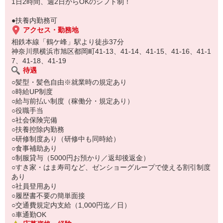
い。
1日2時間、週2日からOKのシフト制！
●扶養内勤務可
アクセス・勤務地
相鉄本線「鶴ケ峰」駅より徒歩37分
神奈川県横浜市旭区都岡町41-13、41-14、41-15、41-16、41-1
7、41-18、41-19
待遇
○髪型・髪色自由※就業時の規定あり
○時給UP制度
○給与前払い制度（稼働分・規定あり）
○役職手当
○社会保険完備
○扶養控除内勤務
○研修制度あり（研修中も同時給）
○食事補助あり
○制服貸与（5000円お預かり／返却後返金）
○すき家・はま寿司など、ゼンショーグループで使える割引制度
あり
○社員登用あり
○履歴書不要の簡単面接
○交通費規定内支給（1,000円迄／日）
○車通勤OK