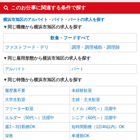
ピザハット 西友二俣川店
このお仕事に関連する条件で探す
ピザの宅配／デリバリー・配達
横浜市旭区のアルバイト・バイト・パートの求人を探す
時給1,250円以上 平日 時給1,250円以上 土日・
祝日 時給1,250円以上 高校生 時給1,250円以上
同じ職種から横浜市旭区の求人を探す
神奈川県横浜市旭区二俣川2-52-1 西友二俣川
飲食・フードすべて
1F
ファストフード・デリ
調理・調理補助・調理師
詳細を見る
キープ
同じ雇用形態から横浜市旭区の求人を探す
アルバイト
パート
同じ特徴から横浜市旭区の求人を探す
履歴書不要
未経験歓迎
大学生歓迎
主婦・主夫歓迎
フリーター歓迎
ミドル（40代～）活躍中
エルダー（50代～）活躍中
シニア（60代～）活躍中
週2～3日勤務OK
短時間勤務（1日4h以内）OK
深夜
車通勤OK