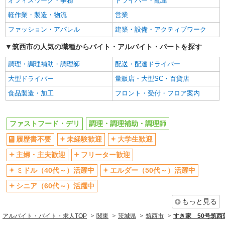
オフィスワーク・事務
ドライバー・配達
まかない・食事補助
社員登用あり
軽作業・製造・物流
営業
ファッション・アパレル
建築・設備・アクティブワーク
筑西市の人気の職種からバイト・アルバイト・パートを探す
調理・調理補助・調理師
配送・配達ドライバー
大型ドライバー
量販店・大型SC・百貨店
食品製造・加工
フロント・受付・フロア案内
ファストフード・デリ
調理・調理補助・調理師
履歴書不要
未経験歓迎
大学生歓迎
主婦・主夫歓迎
フリーター歓迎
ミドル（40代～）活躍中
エルダー（50代～）活躍中
シニア（60代～）活躍中
もっと見る
アルバイト・バイト・求人TOP
関東
茨城県
筑西市
すき家 50号筑