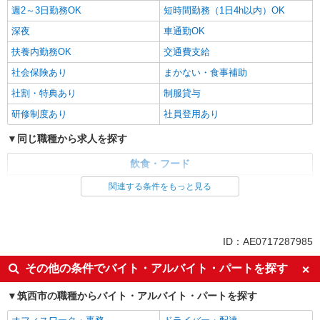
週2～3日勤務OK
短時間勤務（1日4h以内）OK
深夜
車通勤OK
扶養内勤務OK
交通費支給
社会保険あり
まかない・食事補助
社割・特典あり
制服貸与
研修制度あり
社員登用あり
同じ職種から求人を探す
飲食・フード
ファストフード・デリ
調理・調理補助・調理師
関連する条件をもっと見る
同じ特徴から求人を探す
未経験歓迎
大学生歓迎
ID：AE0717287985
ミドル（40代～）活躍中
週2～3日勤務OK
その他の条件でバイト・アルバイト・パートを探す
短時間勤務（1日4h以内）OK
深夜
筑西市の職種からバイト・アルバイト・パートを探す
車通勤OK
扶養内勤務OK
交通費支給
社会保険あり