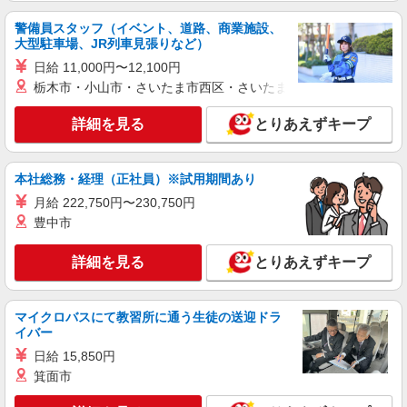
月給206,000円〜280,000円 ※通勤費規定内支
給
警備員スタッフ（イベント、道路、商業施設、
とりせん下館店 茨城県筑西市玉戸1018-35
大型駐車場、JR列車見張りなど）
日給 11,000円〜12,100円
詳細を見る
キープ
栃木市・小山市・さいたま市西区・さいたま市岩槻区・久喜市・
パート
詳細を見る
とりあえずキープ
株式会社とりせん
スーパーマーケットの店内スタッフ（鮮魚部
門）
本社総務・経理（正社員）※試用期間あり
時給1,074円〜 午前8時前 及び 午後5時以降は
月給 222,750円〜230,750円
時給UPアリ！！ 日曜・祝日、お盆、年末はさら
豊中市
に時給＋100円
とりせん下館店 茨城県筑西市玉戸1018-35
詳細を見る
とりあえずキープ
詳細を見る
キープ
マイクロバスにて教習所に通う生徒の送迎ドラ
イバー
日給 15,850円
箕面市