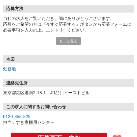
応募方法
当社の求人をご覧いただき、誠にありがとうございます。
応募をご希望の方は『今すぐ応募する』ボタンから応募フォームに
必要事項を入力の上、エントリーください。
☆★☆24時間応募OK！☆★☆
もっと見る
・・・お願い・・・
応募の際は、連絡先に「携帯電話のアドレス」や「携帯電話の番
号」など
地図
普段つながりやすい連絡先を入力してください。
勤務地
連絡先住所
東京都港区港南2-18-1 JR品川イーストビル
この求人に関するお問い合わせ
0120-355-529
担当：すき家採用センター