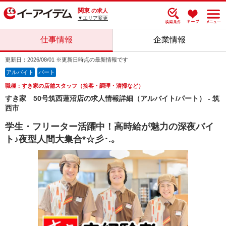
関東
の求人
▼エリア変更
仕事情報
企業情報
更新日：2026/08/01 ※更新日時点の最新情報です
アルバイト
パート
職種：すき家の店舗スタッフ（接客・調理・清掃など）
すき家 50号筑西蓮沼店の求人情報詳細（アルバイト/パート） - 筑
西市
学生・フリーター活躍中！高時給が魅力の深夜バイ
ト♪夜型人間大集合*☆彡･.｡