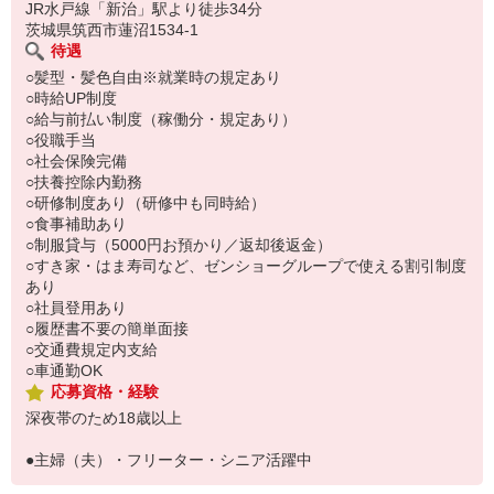
い。
JR水戸線「新治」駅より徒歩34分
茨城県筑西市蓮沼1534-1
待遇
○髪型・髪色自由※就業時の規定あり
○時給UP制度
○給与前払い制度（稼働分・規定あり）
○役職手当
○社会保険完備
○扶養控除内勤務
○研修制度あり（研修中も同時給）
○食事補助あり
○制服貸与（5000円お預かり／返却後返金）
○すき家・はま寿司など、ゼンショーグループで使える割引制度
あり
○社員登用あり
○履歴書不要の簡単面接
○交通費規定内支給
○車通勤OK
応募資格・経験
深夜帯のため18歳以上
●主婦（夫）・フリーター・シニア活躍中