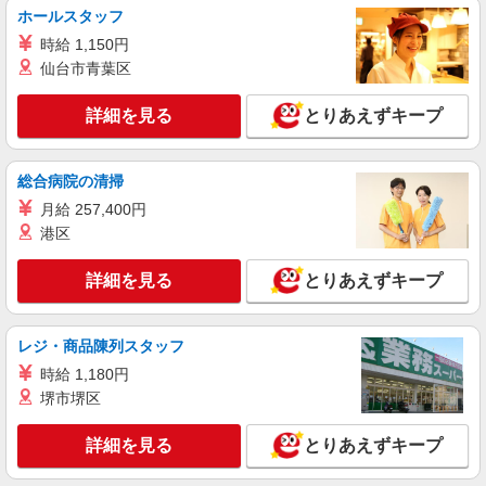
株式会社ニッコクトラスト 特別養護老人ホーム中舘園（1878）
ホールスタッフ
特別養護老人ホームの調理補助
時給 1,150円
時給1,074〜1,300円 ※経験、能力による ※詳
仙台市青葉区
細は面接の際にご説明いたします 【試用期間】 試
用期間：有（2ヶ月） 試用期間中の労働条件：変
茨城県筑西市八丁台457
詳細を見る
とりあえずキープ
更なし
詳細を見る
キープ
総合病院の清掃
正社員
月給 257,400円
株式会社東洋食品/筑西市
港区
学校給食の調理師
月給21万2000円〜30万円※経験考慮 1.学校給
詳細を見る
とりあえずキープ
食責任者経験有 …月給28万円以上 2.学校給食経験
5年以上（副責任者経験等） …月給26万円以上 3.
筑西市立下館学校給食センター （茨城県筑西
集団給食経験3年以上（病院・特養・保育園等）
市岡芹2096）
レジ・商品陳列スタッフ
…月給22万円以上 4.大量調理未経験・有資格者 …
時給 1,180円
月給21万2000円 試用期間：3か月※給与変動なし
詳細を見る
キープ
堺市堺区
嘱託
詳細を見る
とりあえずキープ
株式会社とりせん