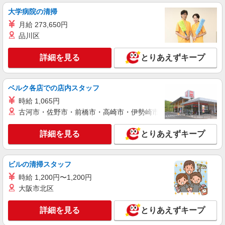
鮮魚技能経験者
大学病院の清掃
月給206,000円〜280,000円 ※通勤費規定内支
給
月給 273,650円
品川区
とりせん下館店 茨城県筑西市玉戸1018-35
詳細を見る
とりあえずキープ
詳細を見る
キープ
パート
ベルク各店での店内スタッフ
株式会社とりせん
時給 1,065円
スーパーマーケットの店内スタッフ（惣菜部
古河市・佐野市・前橋市・高崎市・伊勢崎市・太田市・館林市・
門）
時給1,074円〜 午前8時前 及び 午後5時以降は
詳細を見る
時給UPアリ！！ 日曜・祝日、お盆、年末はさら
とりあえずキープ
に時給＋100円
とりせん下館店 茨城県筑西市玉戸1018-35
ビルの清掃スタッフ
詳細を見る
キープ
時給 1,200円〜1,200円
大阪市北区
嘱託
株式会社とりせん
詳細を見る
とりあえずキープ
精肉技能経験者