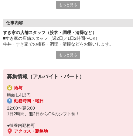
もっと見る
≪ 働くメリットいっぱい ≫
■髪型・髪色自由
オシャレを捨てる必要はありません！
仕事内容
■給与前払い可
すき家の店舗スタッフ（接客・調理・清掃など）
急な出費も安心♪
■すき家の店舗スタッフ（週2日／1日2時間〜OK）
■社員登用あり
牛丼・すき家での接客・調理・清掃などをお願いします。
将来を考えている方は必見です。
もっと見る
具体的には・・・
なか卯、かつ庵、ココス、ジョリーパスタ、ビッグボーイ、華屋
お客様をきれいなお店でお迎え！
与兵衛、オリーブの丘、焼肉いちばんなどを経営しているゼンシ
おいしい牛丼を！
ョーグループ！
あなたの笑顔で！
その中のひとつ『すき家』でお仕事しませんか？
募集情報（アルバイト・パート）
すばやく提供！
給与
他にも、食材の調整や金銭管理、新しく入社したクルーの研修など
時給1,413円
様々なお仕事があります。
勤務時間・曜日
セルフオーダー、セルフ会計で、現金の受け渡しはほとんどありま
せん。※一部店舗を除く
22:00〜翌5:00
取り間違いもなく安心でスムーズ♪
1日2時間、週2日からOKのシフト制！
マニュアルも用意していますので飲食店が初めての方でも大丈夫！
●扶養内勤務可
もちろん先輩クルーがしっかり教えてくれるので安心してくださ
アクセス・勤務地