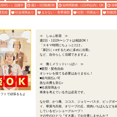
（60代～）活躍中
週2～3日勤務OK
短時間勤務（1日4h以内）OK
深
費支給
社会保険あり
まかない・食事補助
社割・特典あり
制服貸
≪ しゅふ歓迎 ≫
週2日・1日2h〜シフトは相談OK！
「スキマ時間にちょっとだけ」
「家計に＋αするために多めに出勤」
など、自分らしく活躍できますよ。
≪ 働くメリットいっぱい ≫
■髪型・髪色自由
オシャレを捨てる必要はありません！
■給与前払い可
急な出費も安心♪
■社員登用あり
将来を考えている方は必見です。
シフトで頑張るもよ
なか卯、かつ庵、ココス、ジョリーパスタ、ビッグボ
。
イ、華屋与兵衛、オリーブの丘、焼肉いちばんなどを
しているゼンショーグループ！
その中のひとつ『すき家』でお仕事しませんか？