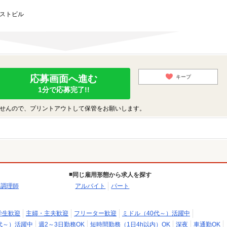
ーストビル
応募画面へ進む
キープ
1分で応募完了!!
せんので、プリントアウトして保管をお願いします。
同じ雇用形態から求人を探す
・調理師
アルバイト
パート
学生歓迎
主婦・主夫歓迎
フリーター歓迎
ミドル（40代～）活躍中
代～）活躍中
週2～3日勤務OK
短時間勤務（1日4h以内）OK
深夜
車通勤OK