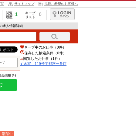
質問
サイトマップ
掲載ご希望のお客様へ
閲覧
キープ
1
0
履歴
リスト
ログイン
店の求人情報詳細
キープ中のお仕事（0件）
保存した検索条件（
0
件）
閲覧したお仕事（1件）
ープ
すき家 119号宇都宮一条店
の最新情報です
む
）活躍中