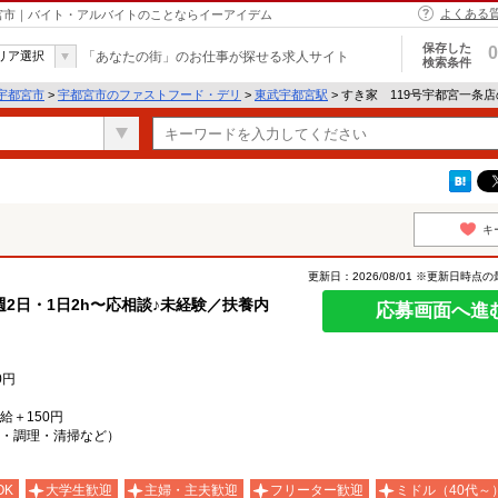
よくある
都宮市｜バイト・アルバイトのことならイーアイデム
保存した
0
リア選択
「あなたの街」のお仕事が探せる求人サイト
検索条件
宇都宮市
>
宇都宮市のファストフード・デリ
>
東武宇都宮駅
> すき家 119号宇都宮一条
キ
更新日：2026/08/01 ※更新日時点
2日・1日2h〜応相談♪未経験／扶養内
応募画面へ進
0円
時給＋150円
・調理・清掃など）
OK
大学生歓迎
主婦・主夫歓迎
フリーター歓迎
ミドル（40代～