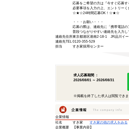
応募をご希望の方は『今すぐ応募す
必要事項を入力の上、エントリーく
☆★☆24時間応募OK！☆★☆
・・・お願い・・・
応募の際は、連絡先に「携帯電話の
普段つながりやすい連絡先を入力し
連絡先住所
東京都港区港南2-18-1 JR品川イ
連絡先TEL
0120-355-529
担当
すき家採用センター
求人応募期間 ：
2026/08/01 ～ 2026/08/31
※掲載を終了した求人は閲覧できま
企業情報
社名
すき家
すき家の他の求人をみる
企業概要
【事業内容】