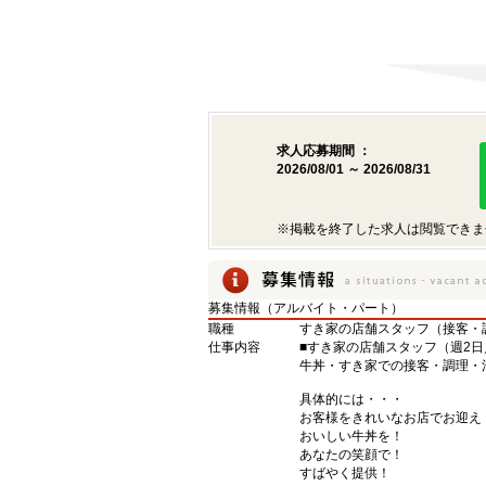
求人応募期間 ：
2026/08/01 ～ 2026/08/31
※掲載を終了した求人は閲覧できま
募集情報（アルバイト・パート）
職種
すき家の店舗スタッフ（接客・
仕事内容
■すき家の店舗スタッフ（週2日
牛丼・すき家での接客・調理・
具体的には・・・
お客様をきれいなお店でお迎え
おいしい牛丼を！
あなたの笑顔で！
すばやく提供！