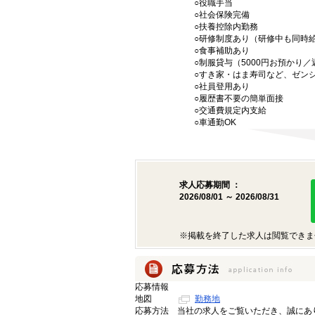
○役職手当
○社会保険完備
○扶養控除内勤務
○研修制度あり（研修中も同時
○食事補助あり
○制服貸与（5000円お預かり
○すき家・はま寿司など、ゼン
○社員登用あり
○履歴書不要の簡単面接
○交通費規定内支給
○車通勤OK
求人応募期間 ：
2026/08/01 ～ 2026/08/31
※掲載を終了した求人は閲覧できま
応募情報
地図
勤務地
応募方法
当社の求人をご覧いただき、誠にあ