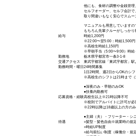
他にも、食材の調整や金銭管理
セルフオーダー、セルフ会計で
取り間違いもなく安心でスムー
マニュアルも用意していますの
もちろん先輩クルーがしっかり
給与
時給1,200円
※22:00〜翌5:00：時給1,500円
※高校生時給1,150円
※早朝手当（5:00〜9:00）時給
勤務地
栃木県宇都宮市一条3-1-8
交通アクセス
東武宇都宮線「東武宇都宮」駅
勤務時間・曜日
24時間募集
1日2時間、週2日からOKのシ
※高校生のシフトは21時まで
●深夜のみ・早朝のみOK
●扶養内勤務可
応募資格・経験
高校生以上※21時以降不可
※校則でアルバイトに許可が必
※22時以降は18歳以上の方のみ
●主婦（夫）・フリーター・シ
待遇
○髪型・髪色自由※就業時の規
○時給UP制度
○給与前払い制度（稼働分・規