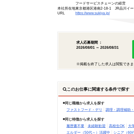
フードサービスチェーンの経営
本社所在地
東京都港区港南2-18-1 JR品川イ
URL
https://www.sukiya.jp/
求人応募期間 ：
2026/08/01 ～ 2026/08/31
※掲載を終了した求人は閲覧できま
このお仕事に関連する条件で探す
同じ職種から求人を探す
ファストフード・デリ
調理・調理補助
同じ特徴から求人を探す
履歴書不要
未経験歓迎
高校生OK
大
エルダー（50代～）活躍中
シニア（60