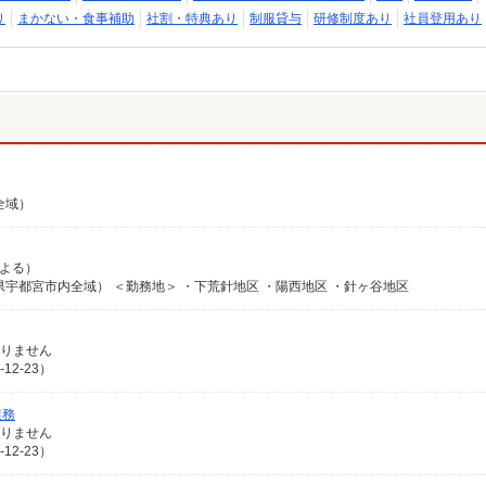
り
まかない・食事補助
社割・特典あり
制服貸与
研修制度あり
社員登用あり
全域）
による）
宇都宮市内全域） ＜勤務地＞ ・下荒針地区 ・陽西地区 ・針ヶ谷地区
ありません
2-23）
業務
ありません
2-23）