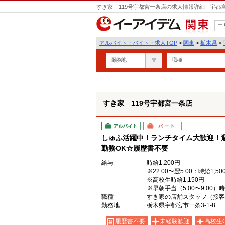
すき家 119号宇都宮一条店の求人情報詳細 - 宇
エ
関東
アルバイト・バイト・求人TOP
>
関東
>
栃木県
>
勤務地
職種
すき家 119号宇都宮一条店
アルバイト
パート
しゅふ活躍中！ランチタイム大歓迎！週
勤務OK☆履歴書不要
給与
時給1,200円
※22:00〜翌5:00：時給1,50
※高校生時給1,150円
※早朝手当（5:00〜9:00）
職種
すき家の店舗スタッフ（接客
勤務地
栃木県宇都宮市一条3-1-8
履歴書不要
未経験歓迎
高校生