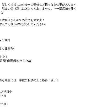
、新しく入社したクルーの研修など様々なお仕事があります。
、現金の受け渡しはほとんどありません。※一部店舗を除く
ズ♪
で飲食店が初めての方でも大丈夫！
教えてくれるので安心してください。
＋150円
より徒歩7分
フト制！
（深夜時間勤務を含むため）
要な場合には、学校に相談の上ご応募下さい！
ニア活躍中
定あり
定あり）