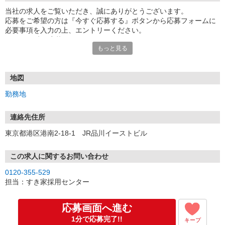
当社の求人をご覧いただき、誠にありがとうございます。
応募をご希望の方は『今すぐ応募する』ボタンから応募フォームに
必要事項を入力の上、エントリーください。
☆★☆24時間応募OK！☆★☆
もっと見る
・・・お願い・・・
応募の際は、連絡先に「携帯電話のアドレス」や「携帯電話の番
号」など
地図
普段つながりやすい連絡先を入力してください。
勤務地
連絡先住所
東京都港区港南2-18-1 JR品川イーストビル
この求人に関するお問い合わせ
0120-355-529
担当：すき家採用センター
応募画面へ進む
1分で応募完了!!
キープ