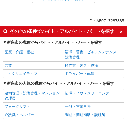
アルバイト
パート
同じ特徴から新座駅の求人を探す
ID：AE0717287865
履歴書不要
未経験歓迎
その他の条件でバイト・アルバイト・パートを探す
大学生歓迎
主婦・主夫歓迎
新座市の職種からバイト・アルバイト・パートを探す
フリーター歓迎
ミドル（40代～）活躍中
医療・介護・福祉
清掃・警備・ビルメンテナンス・
エルダー（50代～）活躍中
シニア（60代～）活躍中
設備管理
週2～3日勤務OK
短時間勤務（1日4h以内）OK
営業
軽作業・製造・物流
深夜
扶養内勤務OK
IT・クリエイティブ
ドライバー・配達
交通費支給
社会保険あり
新座市の人気の職種からバイト・アルバイト・パートを探す
まかない・食事補助
社割・特典あり
建物管理・設備管理・マンション
清掃・ハウスクリーニング
制服貸与
研修制度あり
管理員
社員登用あり
高収入・高額
フォークリフト
一般・営業事務
同じ職種から求人を探す
介護職・ヘルパー
調理・調理補助・調理師
飲食・フード