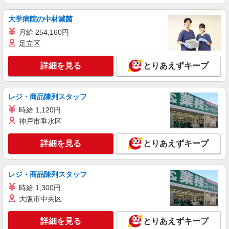
時給1,230円 ※22:00〜翌5:00：時給1,563円 ※
高校生時給1,150円 ※早朝手当（5:00〜9:00）時給
大学病院の中材滅菌
＋150円
埼玉県新座市野火止3-15-19
月給 254,160円
足立区
詳細を見る
キープ
詳細を見る
とりあえずキープ
アルバイト
パート
すき家 新座道場店
すき家の店舗スタッフ（接客・調理・清掃な
レジ・商品陳列スタッフ
ど）
時給 1,120円
時給1,563円
神戸市垂水区
埼玉県新座市道場2-18-9ラークアベニュータガ
イ1F
詳細を見る
とりあえずキープ
詳細を見る
キープ
レジ・商品陳列スタッフ
アルバイト
パート
時給 1,300円
かつ庵 新座馬場店
大阪市中央区
ホール・キッチンスタッフ（簡単な接客・調
理・清掃・など）
詳細を見る
とりあえずキープ