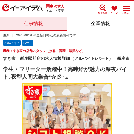
関東
の求人
▼エリア変更
仕事情報
企業情報
更新日：2026/08/01 ※更新日時点の最新情報です
アルバイト
パート
職種：すき家の店舗スタッフ（接客・調理・清掃など）
すき家 新座駅前店の求人情報詳細（アルバイト/パート） - 新座市
学生・フリーター活躍中！高時給が魅力の深夜バイ
ト♪夜型人間大集合*☆彡･.｡