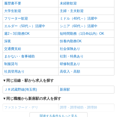
履歴書不要
未経験歓迎
大学生歓迎
主婦・主夫歓迎
フリーター歓迎
ミドル（40代～）活躍中
エルダー（50代～）活躍中
シニア（60代～）活躍中
週2～3日勤務OK
短時間勤務（1日4h以内）OK
深夜
扶養内勤務OK
交通費支給
社会保険あり
まかない・食事補助
社割・特典あり
制服貸与
研修制度あり
社員登用あり
高収入・高額
同じ沿線・駅から求人を探す
ＪＲ武蔵野線(埼玉県)
新座駅
同じ職種から新座駅の求人を探す
ファストフード・デリ
調理・調理補助・調理師
関連する条件をもっと見る
同じ雇用形態から新座駅の求人を探す