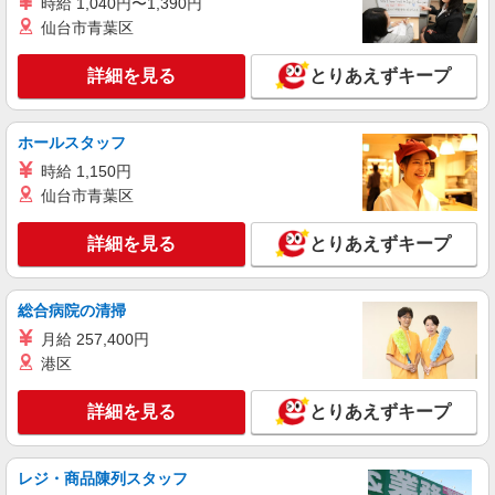
時給 1,040円〜1,390円
仙台市青葉区
アルバイト
パート
株式会社HITOWA フードサービスカンパニー
詳細を見る
とりあえずキープ
福祉施設での調理員【アルバイト・パート】
時給1,350円以上 ※経験によりスタート時給は
変動します。 ※AP評価制度：あり 年1回の評価
ホールスタッフ
により時給を見直します。 ※アルバイト賞与（寸
イリーゼ新座市役所前 （埼玉県新座市野火止
志）：あり 年2回。勤続年数により金額UP。
時給 1,150円
1-2-4）
仙台市青葉区
詳細を見る
キープ
詳細を見る
とりあえずキープ
アルバイト
パート
ケンタッキーフライドチキン いなげや大泉学園店
総合病院の清掃
カウンター・キッチンスタッフ ＜優先募集日
月給 257,400円
時＞平日（月〜金） 17:00〜21:00
港区
時給1200円
埼玉県新座市栄4-1-26
詳細を見る
とりあえずキープ
詳細を見る
キープ
レジ・商品陳列スタッフ