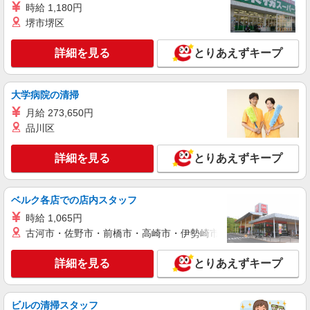
アルバイト
パート
時給 1,180円
ケンタッキーフライドチキン 新座野火止店
堺市堺区
カウンター・キッチンスタッフ ＜優先募集日
時＞日曜 17:00〜21:00
詳細を見る
とりあえずキープ
時給1150円
埼玉県新座市野火止8-1-16
大学病院の清掃
詳細を見る
キープ
月給 273,650円
品川区
アルバイト
パート
ケンタッキーフライドチキン いなげや大泉学園店
詳細を見る
とりあえずキープ
カウンター・キッチンスタッフ ＜優先募集日
時＞平日（月〜金） 17:00〜21:00
ベルク各店での店内スタッフ
時給1200円
時給 1,065円
埼玉県新座市栄4-1-26
古河市・佐野市・前橋市・高崎市・伊勢崎市・太田市・館林市・
詳細を見る
キープ
詳細を見る
とりあえずキープ
アルバイト
パート
コンパスグループ・ジャパン株式会社 39671_p
ビルの清掃スタッフ