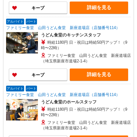
範囲は、お住まいやご希望を考慮して決定いたし
詳細を見る
キープ
ますのでご相談ください。 ［1］東京エリア
… 八王子市、立川市、府中市、調布市、狛江市
［2］神奈川エリア …川崎市、横浜市青葉区
アルバイト
パート
［3］千葉エリア … 千葉市緑区、船橋市、市原
ファミリー食堂 山田うどん食堂 新座道場店（店舗番号114）
市、木更津市、松戸市、柏市、流山市 ［4］埼玉
うどん食堂のキッチンスタッフ
エリア … さいたま市大宮区、所沢市、入間
時給1180円 日・祝日は時給50円アップ！（9
市、狭山市、和光市、朝霞市
時〜22時）
ファミリー食堂 山田うどん食堂 新座道場店
（埼玉県新座市道場2-1-4）
詳細を見る
キープ
アルバイト
パート
ファミリー食堂 山田うどん食堂 新座道場店（店舗番号114）
うどん食堂のホールスタッフ
時給1180円 日・祝日は時給50円アップ！（9
時〜22時）
ファミリー食堂 山田うどん食堂 新座道場店
（埼玉県新座市道場2-1-4）