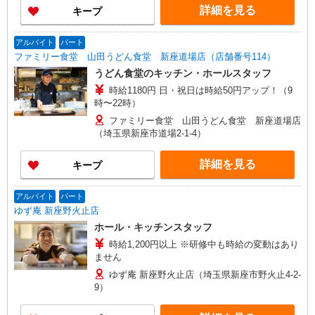
詳細を見る
キープ
アルバイト
パート
ファミリー食堂 山田うどん食堂 新座道場店（店舗番号114）
うどん食堂のキッチン・ホールスタッフ
時給1180円 日・祝日は時給50円アップ！（9
時〜22時）
ファミリー食堂 山田うどん食堂 新座道場店
（埼玉県新座市道場2-1-4）
詳細を見る
キープ
アルバイト
パート
ゆず庵 新座野火止店
ホール・キッチンスタッフ
時給1,200円以上 ※研修中も時給の変動はあり
ません
ゆず庵 新座野火止店（埼玉県新座市野火止4-2-
9）