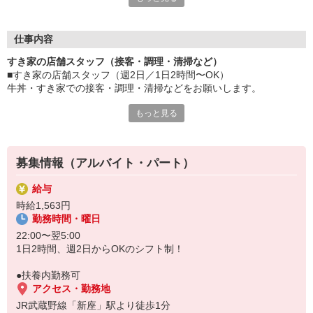
≪ 働くメリットいっぱい ≫
■髪型・髪色自由
オシャレを捨てる必要はありません！
仕事内容
■給与前払い可
すき家の店舗スタッフ（接客・調理・清掃など）
急な出費も安心♪
■すき家の店舗スタッフ（週2日／1日2時間〜OK）
■社員登用あり
牛丼・すき家での接客・調理・清掃などをお願いします。
将来を考えている方は必見です。
もっと見る
具体的には・・・
なか卯、かつ庵、ココス、ジョリーパスタ、ビッグボーイ、華屋
お客様をきれいなお店でお迎え！
与兵衛、オリーブの丘、焼肉いちばんなどを経営しているゼンシ
おいしい牛丼を！
ョーグループ！
あなたの笑顔で！
その中のひとつ『すき家』でお仕事しませんか？
募集情報（アルバイト・パート）
すばやく提供！
給与
他にも、食材の調整や金銭管理、新しく入社したクルーの研修など
時給1,563円
様々なお仕事があります。
勤務時間・曜日
セルフオーダー、セルフ会計で、現金の受け渡しはほとんどありま
せん。※一部店舗を除く
22:00〜翌5:00
取り間違いもなく安心でスムーズ♪
1日2時間、週2日からOKのシフト制！
マニュアルも用意していますので飲食店が初めての方でも大丈夫！
●扶養内勤務可
もちろん先輩クルーがしっかり教えてくれるので安心してくださ
アクセス・勤務地
い。
JR武蔵野線「新座」駅より徒歩1分