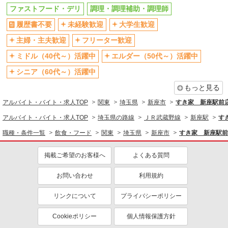
ファストフード・デリ
調理・調理補助・調理師
ファストフード・デリ
調理・調理補助・調理師
履歴書不要
未経験歓迎
大学生歓迎
同じ特徴から求人を探す
主婦・主夫歓迎
フリーター歓迎
未経験歓迎
大学生歓迎
ミドル（40代～）活躍中
エルダー（50代～）活躍中
ミドル（40代～）活躍中
週2～3日勤務OK
シニア（60代～）活躍中
短時間勤務（1日4h以内）OK
深夜
扶養内勤務OK
交通費支給
もっと見る
社会保険あり
まかない・食事補助
アルバイト・バイト・求人TOP
関東
埼玉県
新座市
すき家 新座駅前
社員登用あり
アルバイト・バイト・求人TOP
埼玉県の路線
ＪＲ武蔵野線
新座駅
す
職種・条件一覧
飲食・フード
関東
埼玉県
新座市
すき家 新座駅前
掲載ご希望のお客様へ
よくある質問
お問い合わせ
利用規約
リンクについて
プライバシーポリシー
Cookieポリシー
個人情報保護方針