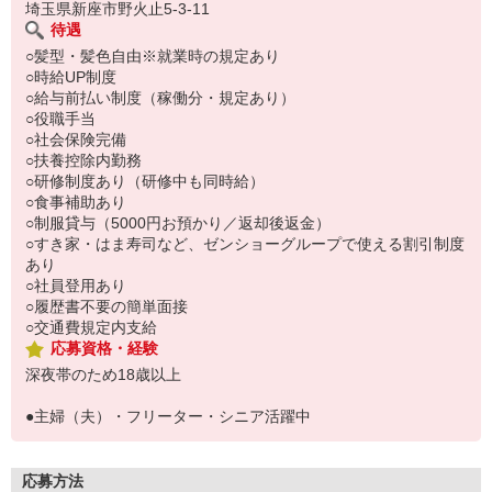
埼玉県新座市野火止5-3-11
待遇
○髪型・髪色自由※就業時の規定あり
○時給UP制度
○給与前払い制度（稼働分・規定あり）
○役職手当
○社会保険完備
○扶養控除内勤務
○研修制度あり（研修中も同時給）
○食事補助あり
○制服貸与（5000円お預かり／返却後返金）
○すき家・はま寿司など、ゼンショーグループで使える割引制度
あり
○社員登用あり
○履歴書不要の簡単面接
○交通費規定内支給
応募資格・経験
深夜帯のため18歳以上
●主婦（夫）・フリーター・シニア活躍中
応募方法