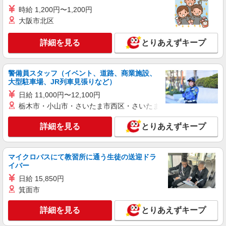
調理補助【アルバイト・パート】
時給 1,200円〜1,200円
時給1,200円以上 試用期間中 時給1,200円以上
大阪市北区
(試用期間2ヶ月) 残業が発生した場合、残業代を1
分単位で別途支給します。
新座病院 （埼玉県新座市堀ノ内３－１４－３
詳細を見る
とりあえずキープ
０）
詳細を見る
キープ
警備員スタッフ（イベント、道路、商業施設、
大型駐車場、JR列車見張りなど）
アルバイト
パート
日給 11,000円〜12,100円
すき家 新座野火止店
栃木市・小山市・さいたま市西区・さいたま市岩槻区・久喜市・
すき家の店舗スタッフ（接客・調理・清掃な
ど）
詳細を見る
とりあえずキープ
時給1,563円
埼玉県新座市野火止3-15-19
マイクロバスにて教習所に通う生徒の送迎ドラ
イバー
詳細を見る
キープ
日給 15,850円
箕面市
アルバイト
パート
すき家 新座駅前店
詳細を見る
とりあえずキープ
すき家の店舗スタッフ（接客・調理・清掃な
ど）