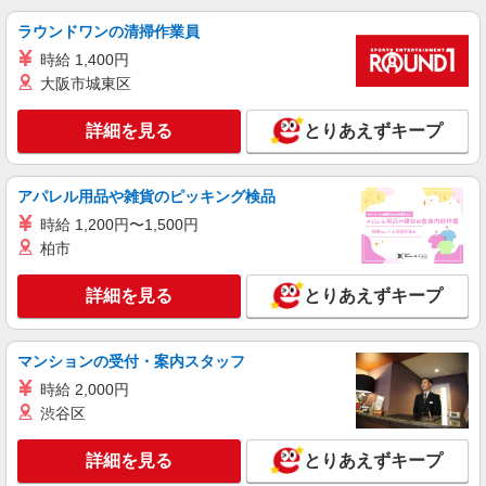
時給1,230円 ※22:00〜翌5:00：時給1,563円 ※
ラウンドワンの清掃作業員
高校生時給1,150円 ※早朝手当（5:00〜9:00）時給
時給 1,400円
＋150円
埼玉県新座市野火止5-3-11
大阪市城東区
詳細を見る
キープ
詳細を見る
とりあえずキープ
アルバイト
パート
すき家 新座大和田店
アパレル用品や雑貨のピッキング検品
すき家の店舗スタッフ（接客・調理・清掃な
時給 1,200円〜1,500円
ど）
柏市
時給1,230円 ※22:00〜翌5:00：時給1,563円 ※
高校生時給1,150円 ※早朝手当（5:00〜9:00）時給
詳細を見る
とりあえずキープ
＋150円
埼玉県新座市大和田4-14-7
詳細を見る
キープ
マンションの受付・案内スタッフ
時給 2,000円
アルバイト
パート
渋谷区
すき家 新座野火止店
すき家の店舗スタッフ（接客・調理・清掃な
詳細を見る
とりあえずキープ
ど）