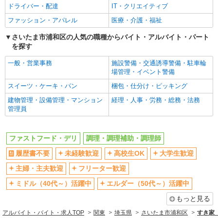
ドライバー・配達
IT・クリエイティブ
シニア（60代～）活躍中
週2～3日勤務OK
ファッション・アパレル
医療・介護・福祉
短時間勤務（1日4h以内）OK
深夜
扶養内勤務OK
さいたま市浦和区の人気の職種からバイト・アルバイト・パート
交通費支給
を探す
社会保険あり
まかない・食事補助
一般・営業事務
施設警備・交通誘導警備・駐車輪
社割・特典あり
制服貸与
場管理・イベント警備
研修制度あり
社員登用あり
スイーツ・ケーキ・パン
梱包・仕分け・ピッキング
同じ職種から求人を探す
建物管理・設備管理・マンション
経理・人事・労務・総務・法務
管理員
飲食・フード
ファストフード・デリ
調理・調理補助・調理師
ファストフード・デリ
調理・調理補助・調理師
同じ特徴から求人を探す
履歴書不要
未経験歓迎
高校生OK
大学生歓迎
未経験歓迎
高校生OK
主婦・主夫歓迎
フリーター歓迎
大学生歓迎
ミドル（40代～）活躍中
ミドル（40代～）活躍中
エルダー（50代～）活躍中
週2～3日勤務OK
短時間勤務（1日4h以内）OK
もっと見る
深夜
扶養内勤務OK
アルバイト・バイト・求人TOP
関東
埼玉県
さいたま市浦和区
すき家
交通費支給
社会保険あり