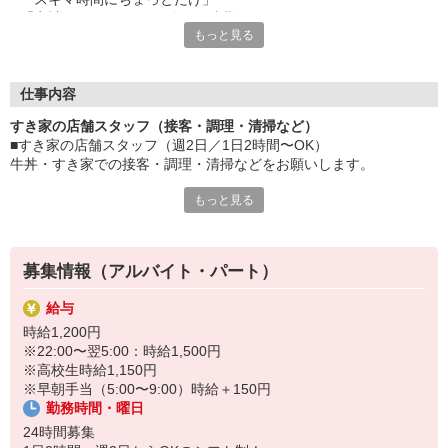
「家計に＋αするために多めに出勤」
もっと見る
など、自分らしく活躍できますよ。
≪ 働くメリットいっぱい ≫
■髪型・髪色自由
仕事内容
オシャレを捨てる必要はありません！
すき家の店舗スタッフ（接客・調理・清掃など）
■給与前払い可
■すき家の店舗スタッフ（週2日／1日2時間〜OK）
急な出費も安心♪
牛丼・すき家での接客・調理・清掃などをお願いします。
■社員登用あり
将来を考えている方は必見です。
もっと見る
具体的には・・・
お客様をきれいなお店でお迎え！
なか卯、かつ庵、ココス、ジョリーパスタ、ビッグボーイ、華屋
おいしい牛丼を！
与兵衛、オリーブの丘、焼肉いちばんなどを経営しているゼンシ
あなたの笑顔で！
ョーグループ！
募集情報（アルバイト・パート）
すばやく提供！
その中のひとつ『すき家』でお仕事しませんか？
給与
他にも、食材の調整や金銭管理、新しく入社したクルーの研修など
時給1,200円
様々なお仕事があります。
※22:00〜翌5:00：時給1,500円
セルフオーダー、セルフ会計で、現金の受け渡しはほとんどありま
※高校生時給1,150円
せん。※一部店舗を除く
※早朝手当（5:00〜9:00）時給＋150円
取り間違いもなく安心でスムーズ♪
勤務時間・曜日
マニュアルも用意していますので飲食店が初めての方でも大丈夫！
24時間募集