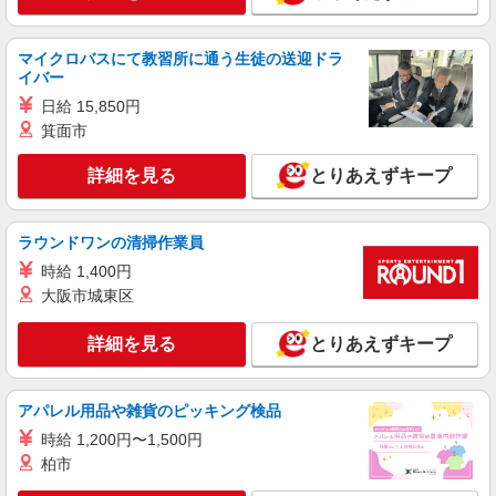
URAWA 1階
マイクロバスにて教習所に通う生徒の送迎ドラ
詳細を見る
キープ
イバー
日給 15,850円
正社員
箕面市
SORA to 大地 山田鶏屋
鳥料理専門店での店舗マネージャー
詳細を見る
とりあえずキープ
月給315,000円〜400,000円 （固定残業代42時
間分73,374円〜93,156円分含む） ※上記を超えて
残業をした場合は、別途残業代をお支払いしま
埼玉県さいたま市浦和区高砂2-12-20 ROJI
ラウンドワンの清掃作業員
す。 ★給与はスキル・年齢・役職などにより優遇
URAWA1階 SORA to 大地 山田鶏屋
時給 1,400円
します ★試用期間6ヵ月有（同条件）
大阪市城東区
詳細を見る
キープ
詳細を見る
とりあえずキープ
アルバイト
パート
バーガーキング 浦和仲町店
店舗スタッフ
アパレル用品や雑貨のピッキング検品
時給1,150円以上 土日祝日は時給＋50円！高校
時給 1,200円〜1,500円
生同時給！
柏市
埼玉県さいたま市浦和区仲町1-1-8