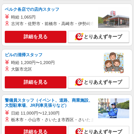
埼玉県さいたま市浦和区高砂2-12-20 ROJI
URAWA 1階
ベルク各店での店内スタッフ
時給 1,065円
詳細を見る
キープ
古河市・佐野市・前橋市・高崎市・伊勢崎市・太田市・館林市・
正社員
詳細を見る
とりあえずキープ
株式会社アスカクリエート（jb661598）
認定保育室の調理師・調理スタッフ
ビルの清掃スタッフ
月給 240,000円 〜 240,000円 ※給与幅は経
験・能力により考慮 交通費あり／（全額/片道2km
時給 1,200円〜1,200円
以上）
■うらわポポロ保育園 内厨房（認定保育室）
大阪市北区
埼玉県さいたま市浦和区常盤9丁目1519
詳細を見る
とりあえずキープ
詳細を見る
キープ
警備員スタッフ（イベント、道路、商業施設、
正社員
大型駐車場、JR列車見張りなど）
SORA to 大地 山田鶏屋
日給 11,000円〜12,100円
調理スタッフ
栃木市・小山市・さいたま市西区・さいたま市岩槻区・久喜市・
月給293,140円〜 ※固定残業代：73,140円／42
時間相当分が含まれます。 ※上記を超えて残業を
詳細を見る
した場合は、別途残業代をお支払いします。
とりあえずキープ
埼玉県さいたま市浦和区高砂2-12-20 ROJI