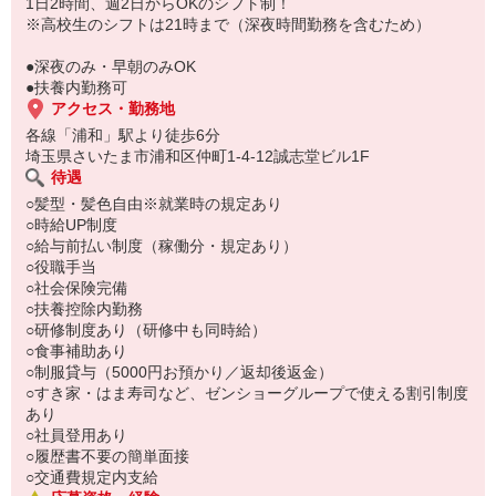
もちろん先輩クルーがしっかり教えてくれるので安心してくださ
1日2時間、週2日からOKのシフト制！
い。
※高校生のシフトは21時まで（深夜時間勤務を含むため）
●深夜のみ・早朝のみOK
●扶養内勤務可
アクセス・勤務地
各線「浦和」駅より徒歩6分
埼玉県さいたま市浦和区仲町1-4-12誠志堂ビル1F
待遇
○髪型・髪色自由※就業時の規定あり
○時給UP制度
○給与前払い制度（稼働分・規定あり）
○役職手当
○社会保険完備
○扶養控除内勤務
○研修制度あり（研修中も同時給）
○食事補助あり
○制服貸与（5000円お預かり／返却後返金）
○すき家・はま寿司など、ゼンショーグループで使える割引制度
あり
○社員登用あり
○履歴書不要の簡単面接
○交通費規定内支給