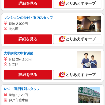
詳細を見る
とりあえずキープ
詳細を見る
キープ
マンションの受付・案内スタッフ
アルバイト
パート
バーガーキング 浦和仲町店
時給 2,000円
ファストフードの店舗スタッフ（キッチン・サ
渋谷区
ービススタッフ）
詳細を見る
時給1,150円以上 土日祝日は時給＋50円！高校
とりあえずキープ
生同時給！
埼玉県さいたま市浦和区仲町1-1-8
大学病院の中材滅菌
詳細を見る
月給 254,160円
キープ
足立区
アルバイト
パート
詳細を見る
とりあえずキープ
銀座スエヒロカフェテリアサービス株式会社
社員食度の調理補助
時給1141円 給与幅は経験・スキル・資格・時
レジ・商品陳列スタッフ
間帯等による
時給 1,120円
埼玉県さいたま市浦和区高砂2-9-15
神戸市垂水区