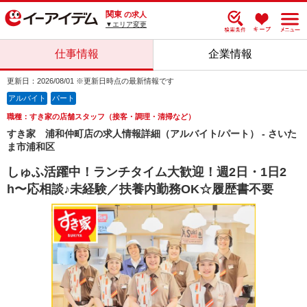
関東
の求人
▼エリア変更
仕事情報
企業情報
更新日：2026/08/01 ※更新日時点の最新情報です
アルバイト
パート
職種：すき家の店舗スタッフ（接客・調理・清掃など）
すき家 浦和仲町店の求人情報詳細（アルバイト/パート） - さいた
ま市浦和区
しゅふ活躍中！ランチタイム大歓迎！週2日・1日2
h〜応相談♪未経験／扶養内勤務OK☆履歴書不要