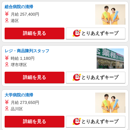
時給1,141円〜
総合病院の清掃
介護老人保健施設 ファインハイム （埼玉県
月給 257,400円
さいたま市桜区宿372-1）
港区
詳細を見る
キープ
詳細を見る
とりあえずキープ
契約社員
株式会社若菜
レジ・商品陳列スタッフ
介護老人保健施設での調理スタッフ
時給 1,180円
時給1,250円〜1,400円 ※経験による
堺市堺区
介護老人保健施設 ファインハイム （埼玉県
さいたま市桜区宿372-1）
詳細を見る
とりあえずキープ
詳細を見る
キープ
大学病院の清掃
アルバイト
パート
月給 273,650円
SORA to 大地 山田鶏屋
品川区
鳥料理専門店でのキッチンスタッフ
時給1,200円〜 ■深夜手当あり 22時以降時給
詳細を見る
とりあえずキープ
1,500円〜