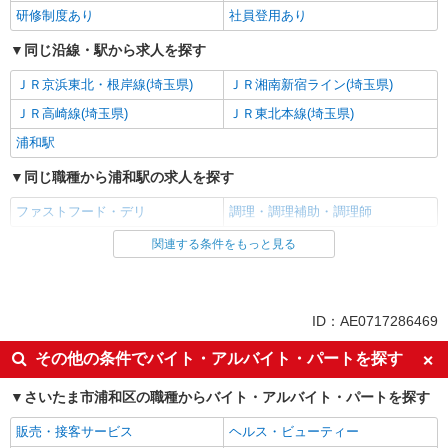
研修制度あり
社員登用あり
同じ沿線・駅から求人を探す
ＪＲ京浜東北・根岸線(埼玉県)
ＪＲ湘南新宿ライン(埼玉県)
ＪＲ高崎線(埼玉県)
ＪＲ東北本線(埼玉県)
浦和駅
同じ職種から浦和駅の求人を探す
ファストフード・デリ
調理・調理補助・調理師
関連する条件をもっと見る
同じ雇用形態から浦和駅の求人を探す
アルバイト
パート
同じ特徴から浦和駅の求人を探す
ID：AE0717286469
履歴書不要
未経験歓迎
その他の条件でバイト・アルバイト・パートを探す
高校生OK
大学生歓迎
さいたま市浦和区の職種からバイト・アルバイト・パートを探す
主婦・主夫歓迎
フリーター歓迎
販売・接客サービス
ヘルス・ビューティー
ミドル（40代～）活躍中
エルダー（50代～）活躍中