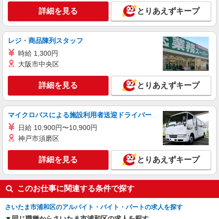
詳細を見る
キープ
詳細を見る
とりあえずキープ
アルバイト
パート
株式会社フル・エフォート
レジ・商品陳列スタッフ
老人ホーム内の調理師
時給 1,300円
時給1550円以上 交通費：別途一部支給
大阪市中央区
さいたま市浦和区常盤8丁目
詳細を見る
とりあえずキープ
詳細を見る
キープ
マイクロバスによる施設利用者送迎ドライバー
日給 10,900円〜10,900円
神戸市須磨区
詳細を見る
とりあえずキープ
このお仕事に関連する条件で探す
さいたま市浦和区のアルバイト・バイト・パートの求人を探す
同じ職種からさいたま市浦和区の求人を探す