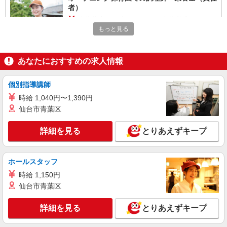
者）
有資格者：月給255,000円〜 無資格者：月給
225,000円〜 ※経験・能力による
もっと見る
北浦和はっぴー保育園 （埼玉県さいたま市浦
和区元町2ｰ153ｰ18) ※オープン前は、近隣事業所
（保育園・幼稚園）で研修勤務可能です。
あなたにおすすめの求人情報
詳細を見る
キープ
個別指導講師
パート
時給 1,040円〜1,390円
株式会社若菜
仙台市青葉区
オープニング保育園での調理補助
詳細を見る
とりあえずキープ
時給1,150円
北浦和はっぴー保育園 （埼玉県さいたま市浦
和区元町2ｰ153ｰ18) ※オープン前は、近隣事業所
ホールスタッフ
（保育園・幼稚園）で研修勤務可能です。
時給 1,150円
詳細を見る
キープ
仙台市青葉区
パート
詳細を見る
とりあえずキープ
株式会社若菜
介護老人保健施設での調理補助