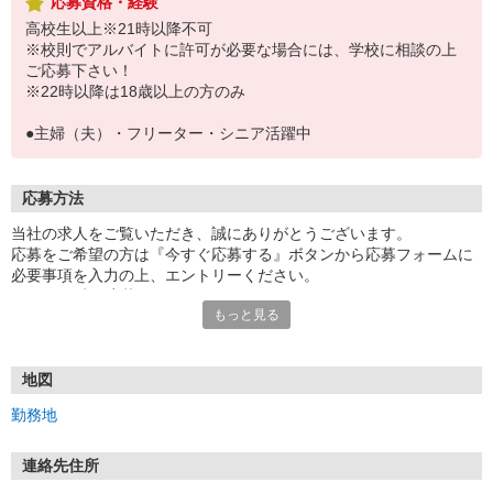
応募資格・経験
高校生以上※21時以降不可
※校則でアルバイトに許可が必要な場合には、学校に相談の上
ご応募下さい！
※22時以降は18歳以上の方のみ
●主婦（夫）・フリーター・シニア活躍中
応募方法
当社の求人をご覧いただき、誠にありがとうございます。
応募をご希望の方は『今すぐ応募する』ボタンから応募フォームに
必要事項を入力の上、エントリーください。
☆★☆24時間応募OK！☆★☆
もっと見る
・・・お願い・・・
応募の際は、連絡先に「携帯電話のアドレス」や「携帯電話の番
号」など
地図
普段つながりやすい連絡先を入力してください。
勤務地
連絡先住所