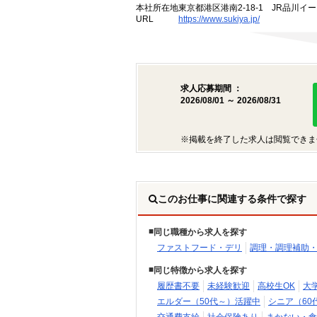
本社所在地
東京都港区港南2-18-1 JR品川イ
URL
https://www.sukiya.jp/
求人応募期間 ：
2026/08/01 ～ 2026/08/31
※掲載を終了した求人は閲覧できま
このお仕事に関連する条件で探す
同じ職種から求人を探す
ファストフード・デリ
調理・調理補助
同じ特徴から求人を探す
履歴書不要
未経験歓迎
高校生OK
大
エルダー（50代～）活躍中
シニア（60