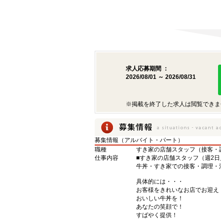
求人応募期間 ：
2026/08/01 ～ 2026/08/31
※掲載を終了した求人は閲覧できま
募集情報（アルバイト・パート）
職種
すき家の店舗スタッフ（接客・
仕事内容
■すき家の店舗スタッフ（週2日
牛丼・すき家での接客・調理・
具体的には・・・
お客様をきれいなお店でお迎え
おいしい牛丼を！
あなたの笑顔で！
すばやく提供！