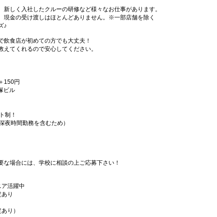
、新しく入社したクルーの研修など様々なお仕事があります。
、現金の受け渡しはほとんどありません。※一部店舗を除く
ズ♪
で飲食店が初めての方でも大丈夫！
教えてくれるので安心してください。
＋150円
笹塚ビル
フト制！
（深夜時間勤務を含むため）
要な場合には、学校に相談の上ご応募下さい！
ニア活躍中
定あり
定あり）