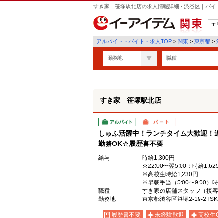
すき家 笹塚駅北店の求人情報詳細 - 渋谷区｜バ
エ
関東
アルバイト・バイト・求人TOP
>
関東
>
東京都
>
勤務地
職種
すき家 笹塚駅北店
アルバイト
パート
しゅふ活躍中！ランチタイム大歓迎！週
勤務OK☆履歴書不要
給与
時給1,300円
※22:00〜翌5:00：時給1,62
※高校生時給1,230円
※早朝手当（5:00〜9:00）
職種
すき家の店舗スタッフ（接客
勤務地
東京都渋谷区笹塚2-19-2TS
履歴書不要
未経験歓迎
高校生