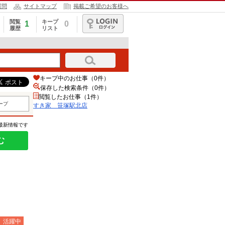
質問
サイトマップ
掲載ご希望のお客様へ
閲覧
キープ
1
0
履歴
リスト
ログイン
キープ中のお仕事（0件）
保存した検索条件（
0
件）
閲覧したお仕事（1件）
ープ
すき家 笹塚駅北店
の最新情報です
む
）活躍中