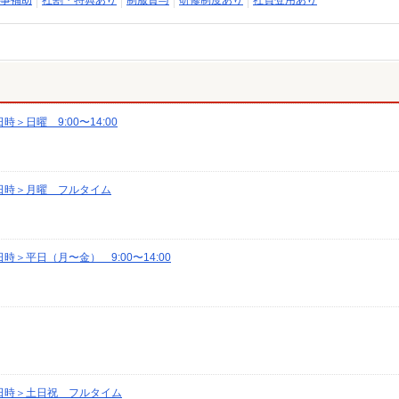
事補助
社割・特典あり
制服貸与
研修制度あり
社員登用あり
日曜 9:00〜14:00
日時＞月曜 フルタイム
＞平日（月〜金） 9:00〜14:00
日時＞土日祝 フルタイム