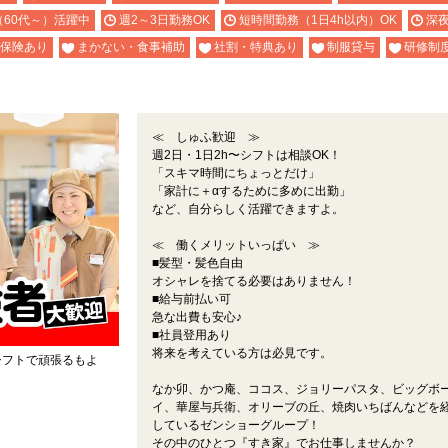
（60代～）活躍中
週2～3日勤務OK
短時間勤務（1日4h以内）OK
深
保険あり
まかない・食事補助
社割・特典あり
制服貸与
研修制
≪ しゅふ歓迎 ≫
週2日・1日2h〜シフトは相談OK！
「スキマ時間にちょっとだけ」
「家計に＋αするために多めに出勤」
など、自分らしく活躍できますよ。
≪ 働くメリットいっぱい ≫
■髪型・髪色自由
オシャレを捨てる必要はありません！
■給与前払い可
急な出費も安心♪
■社員登用あり
将来を考えている方は必見です。
シフトで頑張るもよ
なか卯、かつ庵、ココス、ジョリーパスタ、ビッグボ
。
イ、華屋与兵衛、オリーブの丘、焼肉いちばんなどを
しているゼンショーグループ！
その中のひとつ『すき家』でお仕事しませんか？