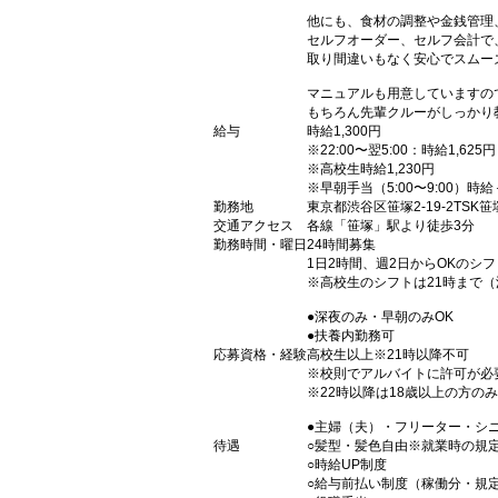
他にも、食材の調整や金銭管理
セルフオーダー、セルフ会計で
取り間違いもなく安心でスムー
マニュアルも用意していますの
もちろん先輩クルーがしっかり
給与
時給1,300円
※22:00〜翌5:00：時給1,625円
※高校生時給1,230円
※早朝手当（5:00〜9:00）時給
勤務地
東京都渋谷区笹塚2-19-2TSK
交通アクセス
各線「笹塚」駅より徒歩3分
勤務時間・曜日
24時間募集
1日2時間、週2日からOKのシ
※高校生のシフトは21時まで
●深夜のみ・早朝のみOK
●扶養内勤務可
応募資格・経験
高校生以上※21時以降不可
※校則でアルバイトに許可が必
※22時以降は18歳以上の方のみ
●主婦（夫）・フリーター・シ
待遇
○髪型・髪色自由※就業時の規
○時給UP制度
○給与前払い制度（稼働分・規