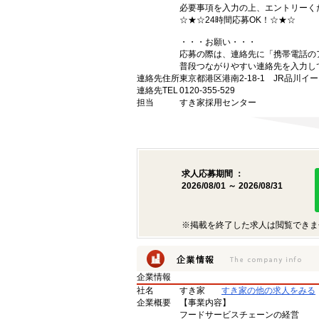
必要事項を入力の上、エントリーく
☆★☆24時間応募OK！☆★☆
・・・お願い・・・
応募の際は、連絡先に「携帯電話の
普段つながりやすい連絡先を入力し
連絡先住所
東京都港区港南2-18-1 JR品川イ
連絡先TEL
0120-355-529
担当
すき家採用センター
求人応募期間 ：
2026/08/01 ～ 2026/08/31
※掲載を終了した求人は閲覧できま
企業情報
社名
すき家
すき家の他の求人をみる
企業概要
【事業内容】
フードサービスチェーンの経営