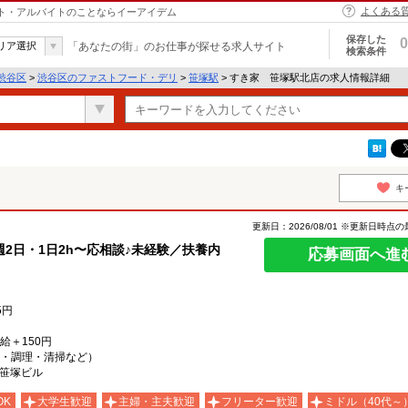
よくある
イト・アルバイトのことならイーアイデム
保存した
0
リア選択
「あなたの街」のお仕事が探せる求人サイト
検索条件
渋谷区
>
渋谷区のファストフード・デリ
>
笹塚駅
> すき家 笹塚駅北店の求人情報詳細
キ
更新日：2026/08/01 ※更新日時点
2日・1日2h〜応相談♪未経験／扶養内
応募画面へ進
5円
時給＋150円
・調理・清掃など）
K笹塚ビル
OK
大学生歓迎
主婦・主夫歓迎
フリーター歓迎
ミドル（40代～