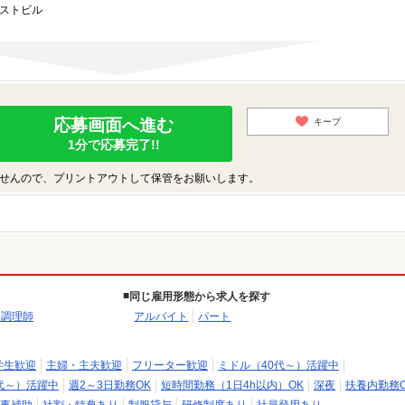
ーストビル
応募画面へ進む
キープ
1分で応募完了!!
せんので、プリントアウトして保管をお願いします。
同じ雇用形態から求人を探す
・調理師
アルバイト
パート
学生歓迎
主婦・主夫歓迎
フリーター歓迎
ミドル（40代～）活躍中
代～）活躍中
週2～3日勤務OK
短時間勤務（1日4h以内）OK
深夜
扶養内勤務O