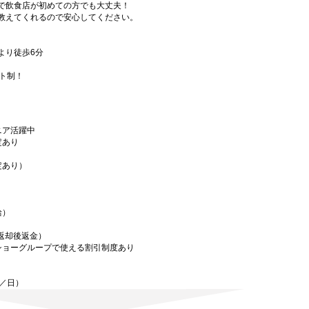
で飲食店が初めての方でも大丈夫！
教えてくれるので安心してください。
より徒歩6分
フト制！
ニア活躍中
定あり
定あり）
給）
／返却後返金）
ショーグループで使える割引制度あり
迄／日）