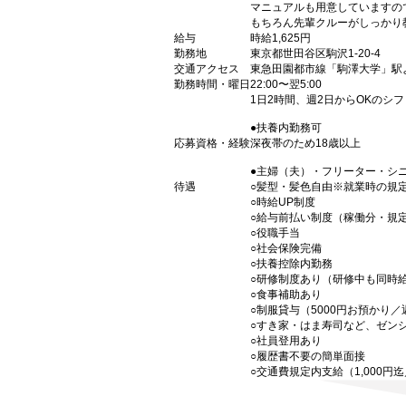
マニュアルも用意していますの
もちろん先輩クルーがしっかり
給与
時給1,625円
勤務地
東京都世田谷区駒沢1-20-4
交通アクセス
東急田園都市線「駒澤大学」駅
勤務時間・曜日
22:00〜翌5:00
1日2時間、週2日からOKのシ
●扶養内勤務可
応募資格・経験
深夜帯のため18歳以上
●主婦（夫）・フリーター・シ
待遇
○髪型・髪色自由※就業時の規
○時給UP制度
○給与前払い制度（稼働分・規
○役職手当
○社会保険完備
○扶養控除内勤務
○研修制度あり（研修中も同時
○食事補助あり
○制服貸与（5000円お預かり
○すき家・はま寿司など、ゼン
○社員登用あり
○履歴書不要の簡単面接
○交通費規定内支給（1,000円