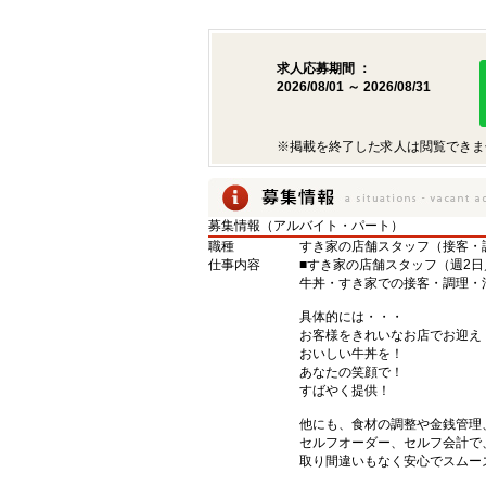
求人応募期間 ：
2026/08/01 ～ 2026/08/31
※掲載を終了した求人は閲覧できま
募集情報（アルバイト・パート）
職種
すき家の店舗スタッフ（接客・
仕事内容
■すき家の店舗スタッフ（週2日
牛丼・すき家での接客・調理・
具体的には・・・
お客様をきれいなお店でお迎え
おいしい牛丼を！
あなたの笑顔で！
すばやく提供！
他にも、食材の調整や金銭管理
セルフオーダー、セルフ会計で
取り間違いもなく安心でスムー