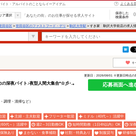
よくある
｜バイト・アルバイトのことならイーアイデム
保存した
0
リア選択
「あなたの街」のお仕事が探せる求人サイト
検索条件
世田谷区
>
世田谷区のファストフード・デリ
>
駒沢大学駅
> すき家 駒沢大学前店の求人
キ
更新日：2026/08/01 ※更新日時点
深夜バイト♪夜型人間大集合*☆彡･.｡
応募画面へ進
・調理・清掃など）
歓迎
主婦・主夫歓迎
フリーター歓迎
ミドル（40代～）活躍中
（60代～）活躍中
週2～3日勤務OK
短時間勤務（1日4h以内）OK
深
保険あり
まかない・食事補助
社割・特典あり
制服貸与
研修制