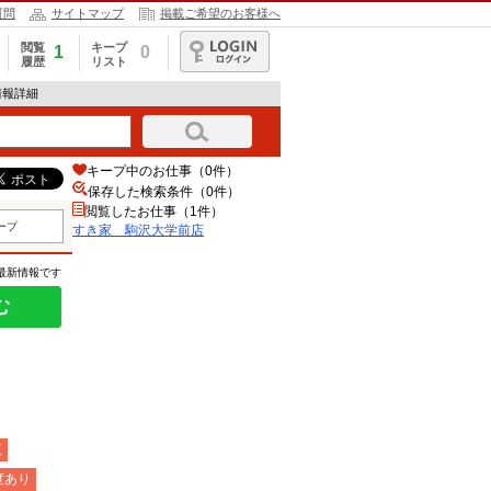
質問
サイトマップ
掲載ご希望のお客様へ
閲覧
キープ
1
0
履歴
リスト
ログイン
情報詳細
キープ中のお仕事（0件）
保存した検索条件（
0
件）
閲覧したお仕事（1件）
ープ
すき家 駒沢大学前店
の最新情報です
む
夜
度あり