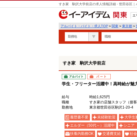
すき家 駒沢大学前店の求人情報詳細 - 世田谷区
エ
関東
アルバイト・バイト・求人TOP
>
関東
>
東京都
>
勤務地
職種
すき家 駒沢大学前店
アルバイト
パート
学生・フリーター活躍中！高時給が魅力の
給与
時給1,625円
職種
すき家の店舗スタッフ（接客
勤務地
東京都世田谷区駒沢1-20-4
履歴書不要
未経験歓迎
大学生
エルダー（50代～）活躍中
シニア
扶養内勤務OK
交通費支給
社会