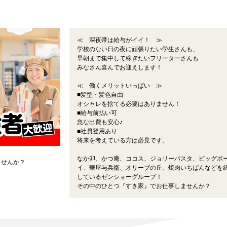
≪ 深夜帯は給与がイイ！ ≫
学校のない日の夜に頑張りたい学生さんも、
早朝まで集中して稼ぎたいフリーターさんも
みなさん喜んでお迎えします！
≪ 働くメリットいっぱい ≫
■髪型・髪色自由
オシャレを捨てる必要はありません！
■給与前払い可
急な出費も安心♪
■社員登用あり
将来を考えている方は必見です。
なか卯、かつ庵、ココス、ジョリーパスタ、ビッグボ
ませんか？
イ、華屋与兵衛、オリーブの丘、焼肉いちばんなどを
しているゼンショーグループ！
その中のひとつ『すき家』でお仕事しませんか？