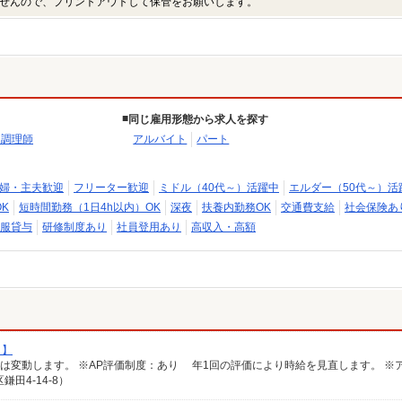
せんので、プリントアウトして保管をお願いします。
同じ雇用形態から求人を探す
・調理師
アルバイト
パート
婦・主夫歓迎
フリーター歓迎
ミドル（40代～）活躍中
エルダー（50代～）活
K
短時間勤務（1日4h以内）OK
深夜
扶養内勤務OK
交通費支給
社会保険あ
服貸与
研修制度あり
社員登用あり
高収入・高額
ト】
田4-14-8）