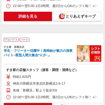
アルバイト
パート
22:00〜翌5:00 1日2時間、週2日からOKのシフト制！ ●扶養
すき家 港北小机店
すき家の店舗スタッフ（接客・調理・清掃な
詳細を見る
とりあえずキープ
ど）
時給1,300円 ※22:00〜翌5:00：時給1,625円 ※
高校生時給1,225円 ※早朝手当（5:00〜9:00）時給
＋150円
神奈川県横浜市港北区小机町78-1
アルバイト
パート
詳細を見る
キープ
すき家 新横浜店
学生・フリーター活躍中！高時給が魅力の深夜
アルバイト
パート
バイト♪夜型人間大集合*☆彡･.｡
すき家 小机駅前店
すき家の店舗スタッフ（接客・調理・清掃な
ど）
すき家の店舗スタッフ（接客・調理・清掃など）
時給1,563円
時給1,625円
神奈川県横浜市港北区小机町2541 神本ビル
神奈川県横浜市港北区新横浜2-6-17
1F
各線「新横浜」駅より徒歩3分
詳細を見る
キープ
22:00〜翌5:00 1日2時間、週2日からOKのシフト制！ ●扶養