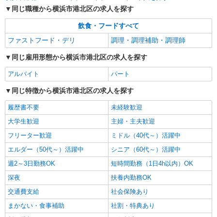
アルバイト
パート
同じ職種から横浜市港北区の求人を探す
壱鵠堂 新横浜店
ラーメン店のホール・キッチン
飲食・フードすべて
時給1,250円＋交通費支給 ◆22時〜翌5時は時
ファストフード・デリ
調理・調理補助・調理師
給1,563円 ◆高校生は時給1,225円 ※研修中も給与
の変動なし
神奈川県横浜市港北区大豆戸町365-1 石井ビ
同じ雇用形態から横浜市港北区の求人を探す
ルM1
アルバイト
パート
詳細を見る
キープ
同じ特徴から横浜市港北区の求人を探す
履歴書不要
未経験歓迎
アルバイト
パート
ピザハット 菊名店
大学生歓迎
主婦・主夫歓迎
自転車デリバリー（電動自転車）
フリーター歓迎
ミドル（40代～）活躍中
時給1,230円以上 平日 時給1,230円以上 土日・
エルダー（50代～）活躍中
シニア（60代～）活躍中
祝日 時給1,230円以上 高校生 時給1,230円以上
神奈川県横浜市港北区菊名6-13-53 プラザコ
週2～3日勤務OK
短時間勤務（1日4h以内）OK
ーシン1階
深夜
扶養内勤務OK
交通費支給
社会保険あり
詳細を見る
キープ
まかない・食事補助
社割・特典あり