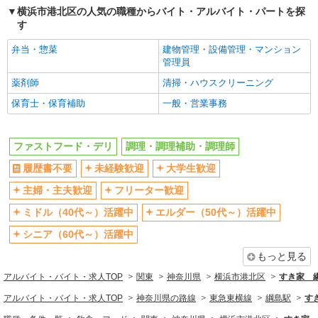
深夜
扶養内勤務OK
横浜市港北区の人気の職種からバイト・アルバイト・パートを探
す
交通費支給
社会保険あり
まかない・食事補助
社割・特典あり
弁当・惣菜
建物管理・設備管理・マンション
管理員
制服貸与
研修制度あり
薬剤師
清掃・ハウスクリーニング
社員登用あり
高収入・高額
保育士・保育補助
一般・営業事務
同じ職種から求人を探す
飲食・フード
ファストフード・デリ
調理・調理補助・調理師
ファストフード・デリ
調理・調理補助・調理師
履歴書不要
未経験歓迎
大学生歓迎
同じ特徴から求人を探す
主婦・主夫歓迎
フリーター歓迎
未経験歓迎
大学生歓迎
ミドル（40代～）活躍中
エルダー（50代～）活躍中
ミドル（40代～）活躍中
週2～3日勤務OK
シニア（60代～）活躍中
短時間勤務（1日4h以内）OK
深夜
もっと見る
扶養内勤務OK
交通費支給
アルバイト・バイト・求人TOP
関東
神奈川県
横浜市港北区
すき家 
社会保険あり
まかない・食事補助
アルバイト・バイト・求人TOP
神奈川県の路線
東急東横線
綱島駅
す
社員登用あり