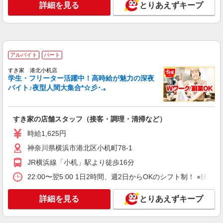
アルバイト
パート
詳細を見る
とりあえずキープ
ピザハット 岸根店
未経験OK！ピザハットピザメイクスタッフ
（インストア）
時給1,230円以上 平日 時給1,230円以上 土日・
祝日 時給1,230円以上 高校生 時給1,230円以上
アルバイト
パート
神奈川県横浜市港北区岸根町438 昭和シェル
すき家 港北小机店
岸根SS内
学生・フリーター活躍中！高時給が魅力の深夜
バイト♪夜型人間大集合*☆彡･.｡
詳細を見る
キープ
すき家の店舗スタッフ（接客・調理・清掃など）
正社員
株式会社HITOWA フードサービスカンパニー
時給1,625円
福祉施設での調理師【正社員】
神奈川県横浜市港北区小机町78-1
月給24万円〜27万円 ※給与は経験や前職給与
JR横浜線「小机」駅より徒歩16分
に応じて決定します。 賞与年2回
シニアフォレスト横浜港北 （神奈川県横浜市
22:00〜翌5:00 1日2時間、週2日からOKのシフト制！ ●扶養
港北区下田町6丁目30-33）
詳細を見る
とりあえずキープ
詳細を見る
キープ