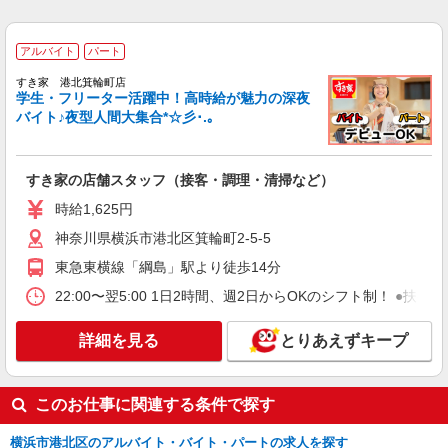
アルバイト
パート
株式会社HITOWA フードサービスカンパニー
アルバイト
パート
福祉施設での調理補助【アルバイト・パート】
時給1,300円以上 ※経験によりスタート時給は
すき家 港北箕輪町店
学生・フリーター活躍中！高時給が魅力の深夜
変動します。 ※AP評価制度：あり 年1回の評価
バイト♪夜型人間大集合*☆彡･.｡
により時給を見直します。 ※アルバイト賞与（寸
シニアフォレスト横浜港北 （神奈川県横浜市
志）：あり 年2回。勤続年数により金額UP。
港北区下田町6丁目30-33）
すき家の店舗スタッフ（接客・調理・清掃など）
詳細を見る
キープ
時給1,625円
アルバイト
パート
神奈川県横浜市港北区箕輪町2-5-5
すき家 港北箕輪町店
東急東横線「綱島」駅より徒歩14分
すき家の店舗スタッフ（接客・調理・清掃な
ど）
22:00〜翌5:00 1日2時間、週2日からOKのシフト制！ ●扶養
時給1,300円 ※22:00〜翌5:00：時給1,625円 ※
高校生時給1,300円 ※早朝手当（5:00〜9:00）時給
詳細を見る
とりあえずキープ
＋150円
神奈川県横浜市港北区箕輪町2-5-5
このお仕事に関連する条件で探す
詳細を見る
キープ
横浜市港北区のアルバイト・バイト・パートの求人を探す