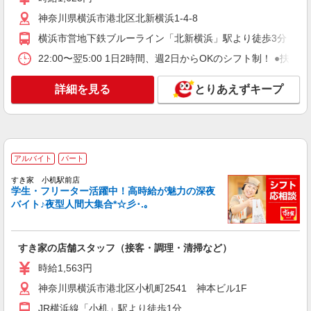
アルバイト
パート
神奈川県横浜市港北区北新横浜1-4-8
ピザハット 綱島店
横浜市営地下鉄ブルーライン「北新横浜」駅より徒歩3分
未経験OK！ピザハットピザメイクスタッフ
（インストア）
22:00〜翌5:00 1日2時間、週2日からOKのシフト制！ ●扶養
時給1,300円以上 平日 時給1,300円以上 土日・
祝日 時給1,300円以上
詳細を見る
とりあえずキープ
神奈川県横浜市港北区綱島西1-11-4
詳細を見る
キープ
アルバイト
パート
アルバイト
パート
すき家 小机駅前店
すき家 北新横浜店
学生・フリーター活躍中！高時給が魅力の深夜
すき家の店舗スタッフ（接客・調理・清掃な
バイト♪夜型人間大集合*☆彡･.｡
ど）
時給1,300円 ※22:00〜翌5:00：時給1,625円 ※
高校生時給1,225円 ※早朝手当（5:00〜9:00）時給
すき家の店舗スタッフ（接客・調理・清掃など）
＋150円
神奈川県横浜市港北区北新横浜1-4-8
時給1,563円
詳細を見る
神奈川県横浜市港北区小机町2541 神本ビル1F
キープ
JR横浜線「小机」駅より徒歩1分