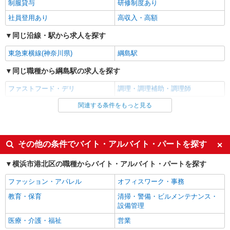
制服貸与
研修制度あり
社員登用あり
高収入・高額
同じ沿線・駅から求人を探す
東急東横線(神奈川県)
綱島駅
同じ職種から綱島駅の求人を探す
ファストフード・デリ
調理・調理補助・調理師
関連する条件をもっと見る
同じ雇用形態から綱島駅の求人を探す
アルバイト
パート
同じ特徴から綱島駅の求人を探す
その他の条件でバイト・アルバイト・パートを探す
履歴書不要
未経験歓迎
横浜市港北区の職種からバイト・アルバイト・パートを探す
大学生歓迎
主婦・主夫歓迎
ファッション・アパレル
オフィスワーク・事務
フリーター歓迎
ミドル（40代～）活躍中
教育・保育
清掃・警備・ビルメンテナンス・
エルダー（50代～）活躍中
シニア（60代～）活躍中
設備管理
週2～3日勤務OK
短時間勤務（1日4h以内）OK
医療・介護・福祉
営業