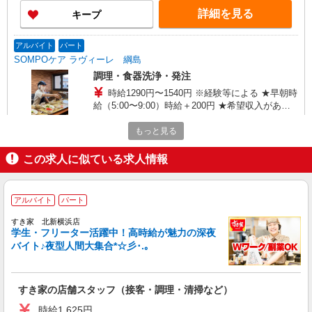
詳細を見る
キープ
アルバイト
パート
SOMPOケア ラヴィーレ 綱島
調理・食器洗浄・発注
時給1290円〜1540円 ※経験等による ★早朝時
給（5:00〜9:00）時給＋200円 ★希望収入があり
ましたら、ご相談いただければ希望条件に合うか
神奈川県横浜市港北区新吉田東8丁目16-33
の確認もいたします。 ★時間外手当別途支給 ★上
もっと見る
記金額は働きがい向上手当を含みます。 ★働きが
詳細を見る
キープ
い向上手当※26年6月改定（地域により異なる）
この求人に似ている求人情報
社会保険加入者は更に＋50円
アルバイト
パート
すき家 北新横浜店
アルバイト
パート
すき家の店舗スタッフ（接客・調理・清掃な
すき家 北新横浜店
ど）
学生・フリーター活躍中！高時給が魅力の深夜
バイト♪夜型人間大集合*☆彡･.｡
時給1,625円
神奈川県横浜市港北区北新横浜1-4-8
すき家の店舗スタッフ（接客・調理・清掃など）
詳細を見る
キープ
時給1,625円