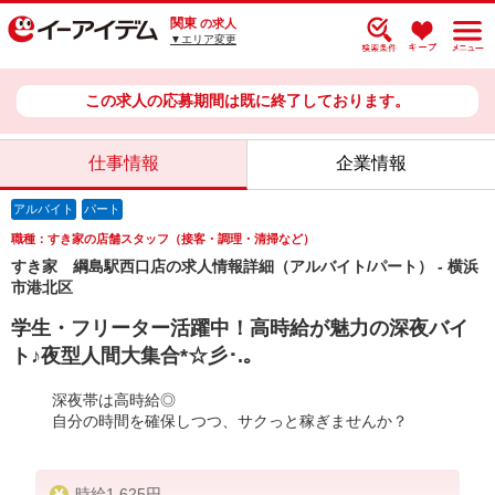
関東
の求人
▼エリア変更
この求人の応募期間は既に終了しております。
仕事情報
企業情報
アルバイト
パート
職種：すき家の店舗スタッフ（接客・調理・清掃など）
すき家 綱島駅西口店の求人情報詳細（アルバイト/パート） - 横浜
市港北区
学生・フリーター活躍中！高時給が魅力の深夜バイ
ト♪夜型人間大集合*☆彡･.｡
深夜帯は高時給◎
自分の時間を確保しつつ、サクっと稼ぎませんか？
時給1,625円