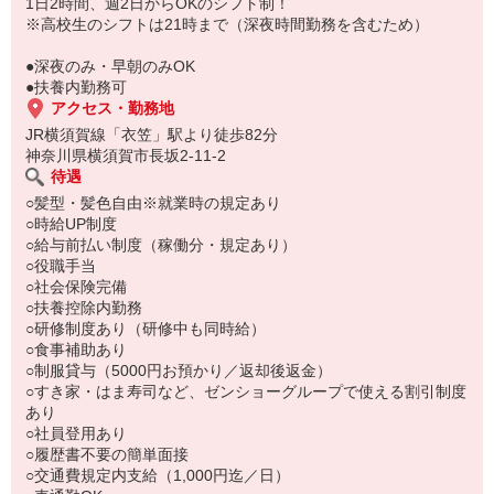
もちろん先輩クルーがしっかり教えてくれるので安心してくださ
1日2時間、週2日からOKのシフト制！
い。
※高校生のシフトは21時まで（深夜時間勤務を含むため）
●深夜のみ・早朝のみOK
●扶養内勤務可
アクセス・勤務地
JR横須賀線「衣笠」駅より徒歩82分
神奈川県横須賀市長坂2-11-2
待遇
○髪型・髪色自由※就業時の規定あり
○時給UP制度
○給与前払い制度（稼働分・規定あり）
○役職手当
○社会保険完備
○扶養控除内勤務
○研修制度あり（研修中も同時給）
○食事補助あり
○制服貸与（5000円お預かり／返却後返金）
○すき家・はま寿司など、ゼンショーグループで使える割引制度
あり
○社員登用あり
○履歴書不要の簡単面接
○交通費規定内支給（1,000円迄／日）