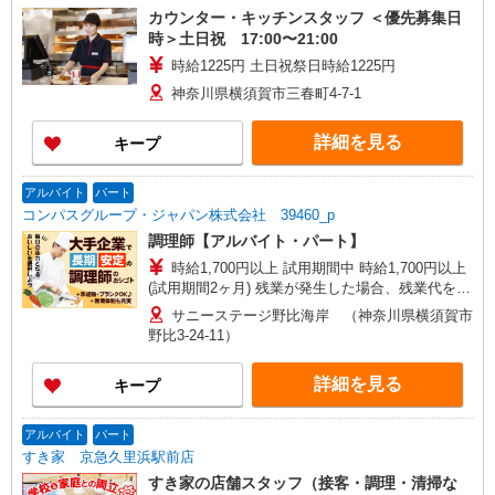
カウンター・キッチンスタッフ ＜優先募集日
時＞土日祝 17:00〜21:00
時給1225円 土日祝祭日時給1225円
神奈川県横須賀市三春町4-7-1
詳細を見る
キープ
アルバイト
パート
コンパスグループ・ジャパン株式会社 39460_p
調理師【アルバイト・パート】
時給1,700円以上 試用期間中 時給1,700円以上
(試用期間2ヶ月) 残業が発生した場合、残業代を1
分単位で別途支給します。
サニーステージ野比海岸 （神奈川県横須賀市
野比3‐24‐11）
詳細を見る
キープ
アルバイト
パート
すき家 京急久里浜駅前店
すき家の店舗スタッフ（接客・調理・清掃な