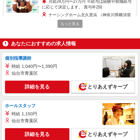
月給24万円〜27万円 ※給与は経験や前職給与
に応じて決定します。 賞与年2回
ナーシングホーム北久里浜 （神奈川県横須賀
市根岸町3丁目2-14）
もっと見る
詳細を見る
キープ
あなたにおすすめの求人情報
アルバイト
パート
株式会社HITOWA フードサービスカンパニー
個別指導講師
福祉施設での調理員【アルバイト・パート】
時給 1,040円〜1,390円
時給1,350円以上 ※経験によりスタート時給は
仙台市青葉区
変動します。 ※AP評価制度：あり 年1回の評価
により時給を見直します。 ※アルバイト賞与（寸
アシステッドリビング湘南佐島 （神奈川県横
詳細を見る
とりあえずキープ
志）：あり 年2回。勤続年数により金額UP。
須賀市佐島の丘1-2-10）
詳細を見る
キープ
ホールスタッフ
時給 1,150円
アルバイト
パート
仙台市青葉区
すき家 134号横須賀池田店
すき家の店舗スタッフ（接客・調理・清掃な
詳細を見る
とりあえずキープ
ど）