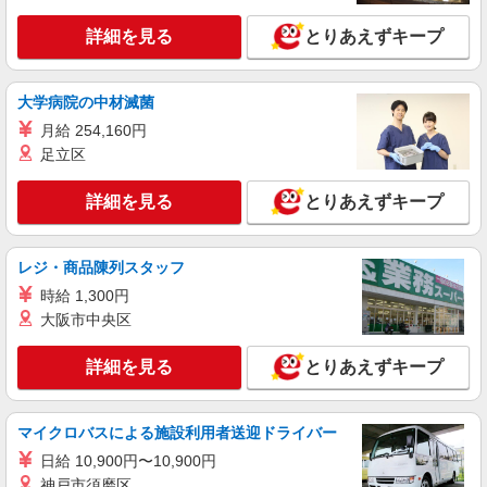
詳細を見る
キープ
詳細を見る
とりあえずキープ
正社員
株式会社HITOWA フードサービスカンパニー
福祉施設での調理師【正社員】
大学病院の中材滅菌
月給24万円〜27万円 ※給与は経験や前職給与
月給 254,160円
に応じて決定します。 賞与年2回
足立区
はなことば横須賀衣笠 （神奈川県横須賀市衣
笠町44-5）
詳細を見る
とりあえずキープ
詳細を見る
キープ
レジ・商品陳列スタッフ
アルバイト
パート
時給 1,300円
ピザハット 久里浜店
大阪市中央区
未経験OK！ピザハットピザメイクスタッフ
（インストア）
詳細を見る
とりあえずキープ
時給1,250円以上 平日 時給1,250円以上 土日・
祝日 時給1,250円以上 高校生 時給1,250円以上
マイクロバスによる施設利用者送迎ドライバー
神奈川県横須賀市久里浜4-15-8 中島ビル1Ｆ
日給 10,900円〜10,900円
詳細を見る
キープ
神戸市須磨区