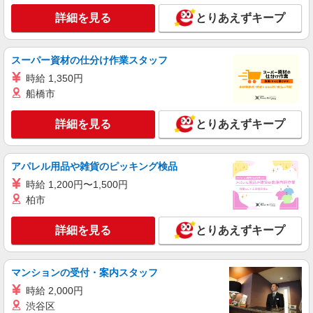
神奈川県横須賀市追浜町3-8
詳細を見る
とりあえずキープ
詳細を見る
キープ
スーパー資材の仕分け作業スタッフ
アルバイト
パート
時給 1,350円
すき家 横須賀衣笠店
船橋市
すき家の店舗スタッフ（接客・調理・清掃な
ど）
詳細を見る
とりあえずキープ
時給1,625円
神奈川県横須賀市衣笠町43-17
アパレル用品や雑貨のピッキング検品
詳細を見る
キープ
時給 1,200円〜1,500円
柏市
アルバイト
パート
すき家 16号横須賀安浦店
詳細を見る
とりあえずキープ
すき家の店舗スタッフ（接客・調理・清掃な
ど）
時給1,625円
マンションの受付・案内スタッフ
神奈川県横須賀市安浦町3-24-3
時給 2,000円
渋谷区