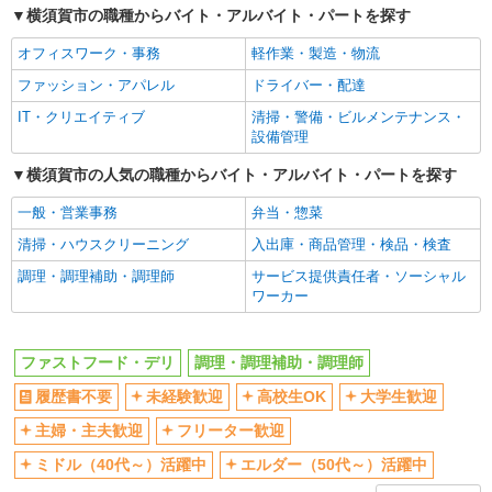
横須賀市の職種からバイト・アルバイト・パートを探す
深夜
車通勤OK
扶養内勤務OK
交通費支給
オフィスワーク・事務
軽作業・製造・物流
社会保険あり
まかない・食事補助
ファッション・アパレル
ドライバー・配達
社員登用あり
IT・クリエイティブ
清掃・警備・ビルメンテナンス・
設備管理
横須賀市の人気の職種からバイト・アルバイト・パートを探す
一般・営業事務
弁当・惣菜
清掃・ハウスクリーニング
入出庫・商品管理・検品・検査
調理・調理補助・調理師
サービス提供責任者・ソーシャル
ワーカー
ファストフード・デリ
調理・調理補助・調理師
履歴書不要
未経験歓迎
高校生OK
大学生歓迎
主婦・主夫歓迎
フリーター歓迎
ミドル（40代～）活躍中
エルダー（50代～）活躍中