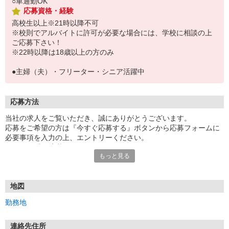
○車通勤OK
応募資格・経験
高校生以上※21時以降不可
※校則でアルバイトに許可が必要な場合には、学校に相談の上
ご応募下さい！
※22時以降は18歳以上の方のみ
●主婦（夫）・フリーター・シニア活躍中
応募方法
当社の求人をご覧いただき、誠にありがとうございます。
応募をご希望の方は『今すぐ応募する』ボタンから応募フォームに
必要事項を入力の上、エントリーください。
☆★☆24時間応募OK！☆★☆
もっと見る
・・・お願い・・・
応募の際は、連絡先に「携帯電話のアドレス」や「携帯電話の番
号」など
地図
普段つながりやすい連絡先を入力してください。
勤務地
連絡先住所