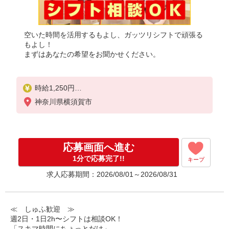
空いた時間を活用するもよし、ガッツリシフトで頑張る
もよし！
まずはあなたの希望をお聞かせください。
時給1,250円
※22:00〜翌5:00：時給1,563円
神奈川県横須賀市
※高校生時給1,225円
※早朝手当（5:00〜9:00）時給＋150円
応募画面へ進む
1分で応募完了!!
キープ
求人応募期間：2026/08/01～2026/08/31
≪ しゅふ歓迎 ≫
週2日・1日2h〜シフトは相談OK！
「スキマ時間にちょっとだけ」