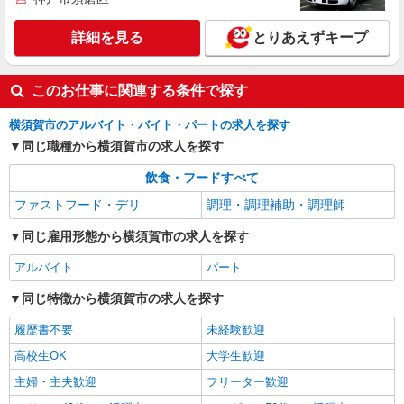
詳細を見る
とりあえずキープ
アルバイト
パート
すき家 横須賀衣笠店
すき家の店舗スタッフ（接客・調理・清掃な
このお仕事に関連する条件で探す
ど）
時給1,280円 ※22:00〜翌5:00：時給1,625円 ※
横須賀市のアルバイト・バイト・パートの求人を探す
高校生時給1,250円 ※早朝手当（5:00〜9:00）時給
同じ職種から横須賀市の求人を探す
＋150円
神奈川県横須賀市衣笠町43-17
飲食・フードすべて
詳細を見る
キープ
ファストフード・デリ
調理・調理補助・調理師
同じ雇用形態から横須賀市の求人を探す
アルバイト
パート
同じ特徴から横須賀市の求人を探す
履歴書不要
未経験歓迎
高校生OK
大学生歓迎
主婦・主夫歓迎
フリーター歓迎