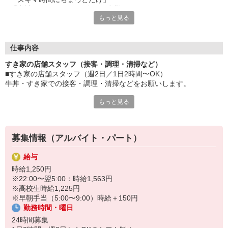
「家計に＋αするために多めに出勤」
もっと見る
など、自分らしく活躍できますよ。
≪ 働くメリットいっぱい ≫
■髪型・髪色自由
仕事内容
オシャレを捨てる必要はありません！
すき家の店舗スタッフ（接客・調理・清掃など）
■給与前払い可
■すき家の店舗スタッフ（週2日／1日2時間〜OK）
急な出費も安心♪
牛丼・すき家での接客・調理・清掃などをお願いします。
■社員登用あり
将来を考えている方は必見です。
もっと見る
具体的には・・・
お客様をきれいなお店でお迎え！
なか卯、かつ庵、ココス、ジョリーパスタ、ビッグボーイ、華屋
おいしい牛丼を！
与兵衛、オリーブの丘、焼肉いちばんなどを経営しているゼンシ
あなたの笑顔で！
ョーグループ！
募集情報（アルバイト・パート）
すばやく提供！
その中のひとつ『すき家』でお仕事しませんか？
給与
他にも、食材の調整や金銭管理、新しく入社したクルーの研修など
時給1,250円
様々なお仕事があります。
※22:00〜翌5:00：時給1,563円
セルフオーダー、セルフ会計で、現金の受け渡しはほとんどありま
※高校生時給1,225円
せん。※一部店舗を除く
※早朝手当（5:00〜9:00）時給＋150円
取り間違いもなく安心でスムーズ♪
勤務時間・曜日
マニュアルも用意していますので飲食店が初めての方でも大丈夫！
24時間募集