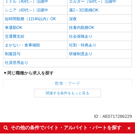
ミドル（40代～）活躍中
エルダー（50代～）活躍中
シニア（60代～）活躍中
週2～3日勤務OK
短時間勤務（1日4h以内）OK
深夜
車通勤OK
扶養内勤務OK
交通費支給
社会保険あり
まかない・食事補助
社割・特典あり
制服貸与
研修制度あり
社員登用あり
同じ職種から求人を探す
飲食・フード
ファストフード・デリ
調理・調理補助・調理師
関連する条件をもっと見る
同じ特徴から求人を探す
未経験歓迎
高校生OK
ID：AE0717286229
大学生歓迎
ミドル（40代～）活躍中
その他の条件でバイト・アルバイト・パートを探す
週2～3日勤務OK
短時間勤務（1日4h以内）OK