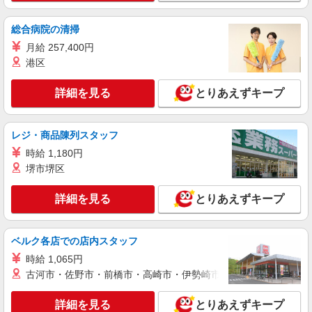
時給1,250円 ※22:00〜翌5:00：時給1,563円 ※
高校生時給1,225円 ※早朝手当（5:00〜9:00）時給
総合病院の清掃
＋150円
神奈川県横須賀市池田町5-14-12
月給 257,400円
港区
詳細を見る
キープ
詳細を見る
とりあえずキープ
アルバイト
パート
ピザハット 久里浜店
ピザの宅配／デリバリー・配達
レジ・商品陳列スタッフ
時給1,250円以上 平日 時給1,250円以上 土日・
時給 1,180円
祝日 時給1,250円以上 高校生 時給1,250円以上
堺市堺区
神奈川県横須賀市久里浜4-15-8 中島ビル1Ｆ
詳細を見る
とりあえずキープ
詳細を見る
キープ
ベルク各店での店内スタッフ
アルバイト
パート
なか卯 横須賀大矢部店
時給 1,065円
接客・調理スタッフ（簡単な接客・調理・清
古河市・佐野市・前橋市・高崎市・伊勢崎市・太田市・館林市・
掃・など）
時給1250円 22:00〜翌5:00：時給1563円 高校
詳細を見る
とりあえずキープ