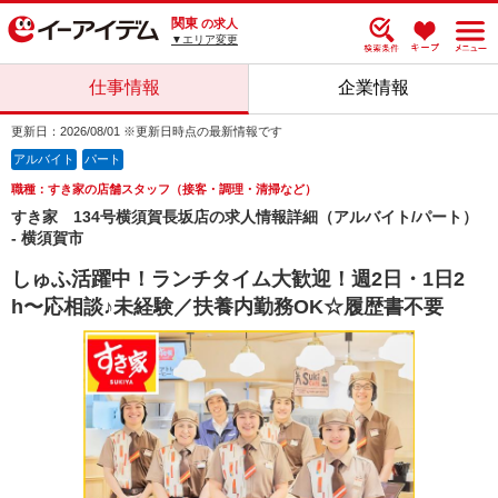
関東
の求人
▼エリア変更
仕事情報
企業情報
更新日：2026/08/01 ※更新日時点の最新情報です
アルバイト
パート
職種：すき家の店舗スタッフ（接客・調理・清掃など）
すき家 134号横須賀長坂店の求人情報詳細（アルバイト/パート）
- 横須賀市
しゅふ活躍中！ランチタイム大歓迎！週2日・1日2
h〜応相談♪未経験／扶養内勤務OK☆履歴書不要