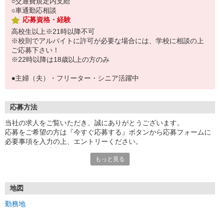
○交通費規定内支給
○車通勤応相談
応募資格・経験
高校生以上※21時以降不可
※校則でアルバイトに許可が必要な場合には、学校に相談の上
ご応募下さい！
※22時以降は18歳以上の方のみ
●主婦（夫）・フリーター・シニア活躍中
応募方法
当社の求人をご覧いただき、誠にありがとうございます。
応募をご希望の方は『今すぐ応募する』ボタンから応募フォームに
必要事項を入力の上、エントリーください。
☆★☆24時間応募OK！☆★☆
もっと見る
・・・お願い・・・
応募の際は、連絡先に「携帯電話のアドレス」や「携帯電話の番
号」など
地図
普段つながりやすい連絡先を入力してください。
勤務地