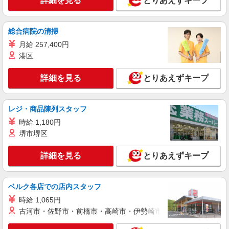
詳細を見る
とりあえずキープ
時給1070円
栃木県宇都宮市御幸町字道下289-12
総合病院の清掃
詳細を見る
キープ
月給 257,400円
港区
アルバイト
パート
ケンタッキーフライドチキン 宇都宮西川田店
詳細を見る
とりあえずキープ
カウンター・キッチンスタッフ
時給1070円
レジ・商品陳列スタッフ
栃木県宇都宮市西川田町6-6-39
時給 1,180円
堺市堺区
詳細を見る
キープ
詳細を見る
とりあえずキープ
アルバイト
パート
ケンタッキーフライドチキン 宇都宮宝木店
カウンター・キッチンスタッフ
ベルク各店での店内スタッフ
時給1070円
時給 1,065円
栃木県宇都宮市宝木町2-2575-1
古河市・佐野市・前橋市・高崎市・伊勢崎市・太田市・館林市・