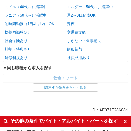
ミドル（40代～）活躍中
エルダー（50代～）活躍中
シニア（60代～）活躍中
週2～3日勤務OK
短時間勤務（1日4h以内）OK
深夜
扶養内勤務OK
交通費支給
社会保険あり
まかない・食事補助
社割・特典あり
制服貸与
研修制度あり
社員登用あり
同じ職種から求人を探す
飲食・フード
ファストフード・デリ
調理・調理補助・調理師
関連する条件をもっと見る
同じ特徴から求人を探す
未経験歓迎
高校生OK
ID：AE0717286084
大学生歓迎
ミドル（40代～）活躍中
その他の条件でバイト・アルバイト・パートを探す
週2～3日勤務OK
短時間勤務（1日4h以内）OK