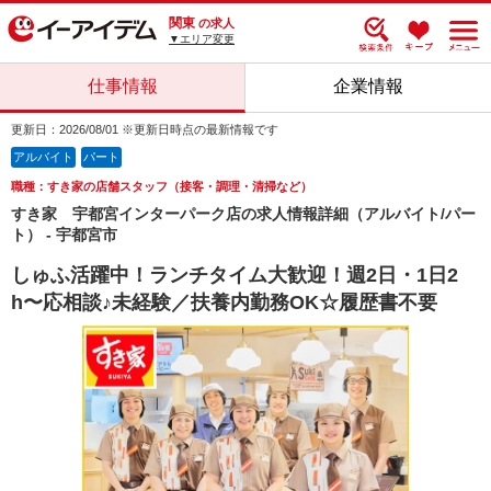
関東
の求人
▼エリア変更
仕事情報
企業情報
更新日：2026/08/01 ※更新日時点の最新情報です
アルバイト
パート
職種：すき家の店舗スタッフ（接客・調理・清掃など）
すき家 宇都宮インターパーク店の求人情報詳細（アルバイト/パー
ト） - 宇都宮市
しゅふ活躍中！ランチタイム大歓迎！週2日・1日2
h〜応相談♪未経験／扶養内勤務OK☆履歴書不要