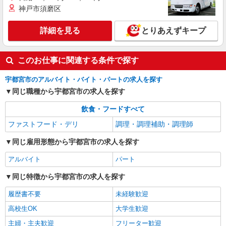
アルバイト
パート
神戸市須磨区
コンパスグループ・ジャパン株式会社 39577_p
調理員【アルバイト・パート】
詳細を見る
とりあえずキープ
時給1,400円以上 試用期間中 時給1,400円以上
(試用期間2ヶ月) 残業が発生した場合、残業代を1
分単位で別途支給します。
ＪＣＨＯうつのみや病院 （栃木県宇都宮市南
このお仕事に関連する条件で探す
高砂町11-17）
宇都宮市のアルバイト・バイト・パートの求人を探す
詳細を見る
キープ
同じ職種から宇都宮市の求人を探す
飲食・フードすべて
ファストフード・デリ
調理・調理補助・調理師
同じ雇用形態から宇都宮市の求人を探す
アルバイト
パート
同じ特徴から宇都宮市の求人を探す
履歴書不要
未経験歓迎
高校生OK
大学生歓迎
主婦・主夫歓迎
フリーター歓迎