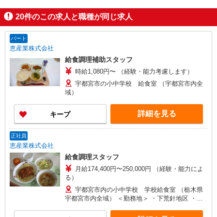
20
件のこの求人と職種が同じ求人
パート
恵産業株式会社
給食調理補助スタッフ
時給1,080円〜 （経験・能力考慮します）
宇都宮市の小中学校 給食室 （宇都宮市内全
域）
詳細を見る
キープ
正社員
恵産業株式会社
給食調理スタッフ
月給174,400円〜250,000円 （経験・能力によ
る）
宇都宮市内の小中学校 学校給食室 （栃木県
宇都宮市内全域） ＜勤務地＞ ・下荒針地区 ・陽
西地区 ・針ヶ谷地区