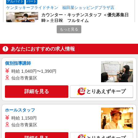
アルバイト
パート
ケンタッキーフライドチキン 福田屋ショッピングプラザ店
カウンター・キッチンスタッフ ＜優先募集日
時＞土日祝 フルタイム
時給1150円 ＜高校生＞時給1130円
もっと見る
栃木県宇都宮市今泉町237
あなたにおすすめの求人情報
詳細を見る
キープ
個別指導講師
アルバイト
パート
ケンタッキーフライドチキン FKDインターパーク店
時給 1,040円〜1,390円
カウンター・キッチンスタッフ
仙台市青葉区
時給1070円
詳細を見る
とりあえずキープ
栃木県宇都宮市インターパーク6-1-1
詳細を見る
キープ
ホールスタッフ
時給 1,150円
アルバイト
パート
仙台市青葉区
ケンタッキーフライドチキン 宇都宮御幸町店
カウンター・キッチンスタッフ