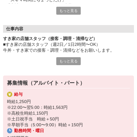
「家計に＋αするために多めに出勤」
もっと見る
など、自分らしく活躍できますよ。
≪ 働くメリットいっぱい ≫
■髪型・髪色自由
仕事内容
オシャレを捨てる必要はありません！
すき家の店舗スタッフ（接客・調理・清掃など）
■給与前払い可
■すき家の店舗スタッフ（週2日／1日2時間〜OK）
急な出費も安心♪
牛丼・すき家での接客・調理・清掃などをお願いします。
■社員登用あり
将来を考えている方は必見です。
もっと見る
具体的には・・・
お客様をきれいなお店でお迎え！
なか卯、かつ庵、ココス、ジョリーパスタ、ビッグボーイ、華屋
おいしい牛丼を！
与兵衛、オリーブの丘、焼肉いちばんなどを経営しているゼンシ
あなたの笑顔で！
ョーグループ！
募集情報（アルバイト・パート）
すばやく提供！
その中のひとつ『すき家』でお仕事しませんか？
給与
他にも、食材の調整や金銭管理、新しく入社したクルーの研修など
時給1,250円
様々なお仕事があります。
※22:00〜翌5:00：時給1,563円
セルフオーダー、セルフ会計で、現金の受け渡しはほとんどありま
※高校生時給1,150円
せん。※一部店舗を除く
※土日祝手当 時給＋50円
取り間違いもなく安心でスムーズ♪
※早朝手当（5:00〜9:00）時給＋150円
勤務時間・曜日
マニュアルも用意していますので飲食店が初めての方でも大丈夫！