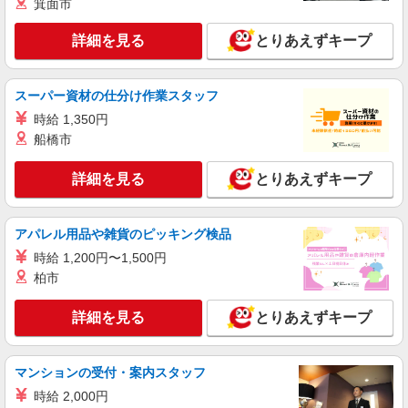
箕面市
アルバイト
パート
コンパスグループ・ジャパン株式会社 39577_p
詳細を見る
とりあえずキープ
調理補助【アルバイト・パート】
時給1,400円以上 試用期間中 時給1,400円以上
(試用期間2ヶ月) 残業が発生した場合、残業代を1
スーパー資材の仕分け作業スタッフ
分単位で別途支給します。
ＪＣＨＯうつのみや病院 （栃木県宇都宮市南
時給 1,350円
高砂町11-17）
船橋市
詳細を見る
キープ
詳細を見る
とりあえずキープ
アルバイト
パート
株式会社LEOC 102101
アパレル用品や雑貨のピッキング検品
［1］調理補助【ア・パ】 ≪資格不問！≫
時給 1,200円〜1,500円
［2］調理スタッフ【ア・パ】 ≪料理が好き
柏市
な方、歓迎！≫
［1］ （A）時給1250円 （B）時給1200円
（C）時給1250円 ［2］ 時給1350円
詳細を見る
とりあえずキープ
ホンダヒート （栃木県宇都宮市ゆいの杜8-2-
55）
マンションの受付・案内スタッフ
詳細を見る
キープ
時給 2,000円