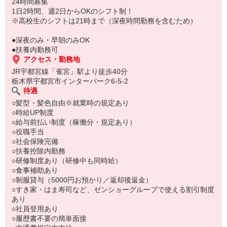
もちろん先輩クルーがしっかり教えてくれるので安心してくださ
24時間募集
い。
1日2時間、週2日からOKのシフト制！
※高校生のシフトは21時まで（深夜時間勤務を含むため）
●深夜のみ・早朝のみOK
●扶養内勤務可
アクセス・勤務地
JR宇都宮線「雀宮」駅より徒歩40分
栃木県宇都宮市インターパーク6-5-2
待遇
○髪型・髪色自由※就業時の規定あり
○時給UP制度
○給与前払い制度（稼働分・規定あり）
○役職手当
○社会保険完備
○扶養控除内勤務
○研修制度あり（研修中も同時給）
○食事補助あり
○制服貸与（5000円お預かり／返却後返金）
○すき家・はま寿司など、ゼンショーグループで使える割引制度
あり
○社員登用あり
○履歴書不要の簡単面接