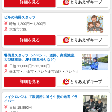
詳細を見る
キープ
詳細を見る
とりあえずキープ
アルバイト
パート
ビルの清掃スタッフ
ケンタッキーフライドチキン 宇都宮アピタ店
カウンター・キッチンスタッフ
時給 1,200円〜1,200円
大阪市北区
時給1070円
栃木県宇都宮市江曽島本町844
詳細を見る
とりあえずキープ
詳細を見る
キープ
警備員スタッフ（イベント、道路、商業施設、
アルバイト
パート
大型駐車場、JR列車見張りなど）
コンパスグループ・ジャパン株式会社 39704_p
日給 11,000円〜12,100円
調理補助【アルバイト・パート】
栃木市・小山市・さいたま市西区・さいたま市岩槻区・久喜市・
時給1,200円以上 試用期間中 時給1,200円以上
(試用期間2ヶ月) 残業が発生した場合、残業代を1
詳細を見る
とりあえずキープ
分単位で別途支給します。
特別養護老人ホームひょうたん村 （栃木県宇
都宮市屋板町１２６ー１１）
マイクロバスにて教習所に通う生徒の送迎ドラ
イバー
詳細を見る
キープ
日給 15,850円