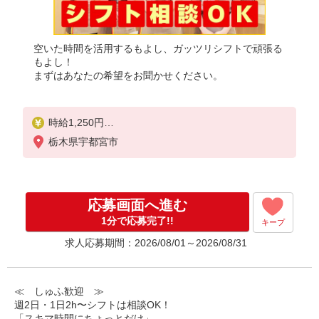
空いた時間を活用するもよし、ガッツリシフトで頑張る
もよし！
まずはあなたの希望をお聞かせください。
時給1,250円
※22:00〜翌5:00：時給1,563円
栃木県宇都宮市
※高校生時給1,150円
※土日祝手当 時給＋50円
※早朝手当（5:00〜9:00）時給＋150円
応募画面へ進む
1分で応募完了!!
キープ
求人応募期間：2026/08/01～2026/08/31
≪ しゅふ歓迎 ≫
週2日・1日2h〜シフトは相談OK！
「スキマ時間にちょっとだけ」