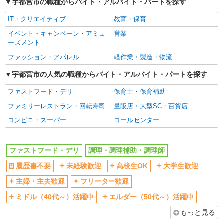
宇都宮市の職種からバイト・アルバイト・パートを探す
深夜
扶養内勤務OK
交通費支給
社会保険あり
IT・クリエイティブ
教育・保育
まかない・食事補助
社員登用あり
イベント・キャンペーン・アミュ
営業
ーズメント
ファッション・アパレル
軽作業・製造・物流
宇都宮市の人気の職種からバイト・アルバイト・パートを探す
ファストフード・デリ
保育士・保育補助
ファミリーレストラン・回転寿司
量販店・大型SC・百貨店
コンビニ・スーパー
コールセンター
ファストフード・デリ
調理・調理補助・調理師
履歴書不要
未経験歓迎
高校生OK
大学生歓迎
主婦・主夫歓迎
フリーター歓迎
ミドル（40代～）活躍中
エルダー（50代～）活躍中
もっと見る