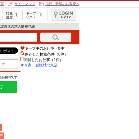
質問
サイトマップ
掲載ご希望のお客様へ
閲覧
キープ
1
0
履歴
リスト
ログイン
城北東店の求人情報詳細
キープ中のお仕事（0件）
保存した検索条件（
0
件）
閲覧したお仕事（1件）
ープ
すき家 岩槻城北東店
の最新情報です
む
夜
与