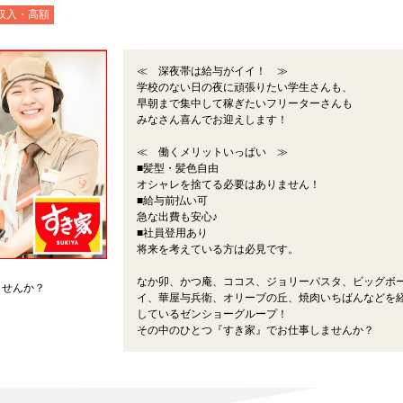
収入・高額
≪ 深夜帯は給与がイイ！ ≫
学校のない日の夜に頑張りたい学生さんも、
早朝まで集中して稼ぎたいフリーターさんも
みなさん喜んでお迎えします！
≪ 働くメリットいっぱい ≫
■髪型・髪色自由
オシャレを捨てる必要はありません！
■給与前払い可
急な出費も安心♪
■社員登用あり
将来を考えている方は必見です。
なか卯、かつ庵、ココス、ジョリーパスタ、ビッグボ
ませんか？
イ、華屋与兵衛、オリーブの丘、焼肉いちばんなどを
しているゼンショーグループ！
その中のひとつ『すき家』でお仕事しませんか？