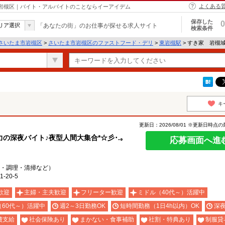
よくある
市岩槻区｜バイト・アルバイトのことならイーアイデム
保存した
0
リア選択
「あなたの街」のお仕事が探せる求人サイト
検索条件
さいたま市岩槻区
>
さいたま市岩槻区のファストフード・デリ
>
東岩槻駅
> すき家 岩槻
キ
更新日：2026/08/01 ※更新日時点
深夜バイト♪夜型人間大集合*☆彡･.｡
応募画面へ進
・調理・清掃など）
20-5
歓迎
主婦・主夫歓迎
フリーター歓迎
ミドル（40代～）活躍中
（60代～）活躍中
週2～3日勤務OK
短時間勤務（1日4h以内）OK
深
費支給
社会保険あり
まかない・食事補助
社割・特典あり
制服貸