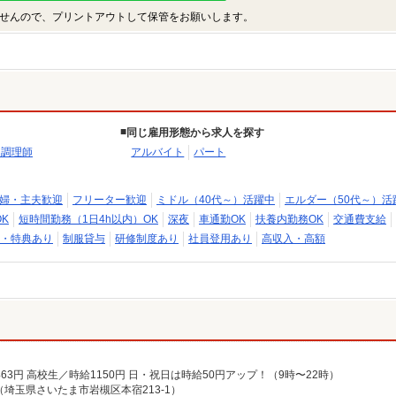
せんので、プリントアウトして保管をお願いします。
同じ雇用形態から求人を探す
・調理師
アルバイト
パート
婦・主夫歓迎
フリーター歓迎
ミドル（40代～）活躍中
エルダー（50代～）活
K
短時間勤務（1日4h以内）OK
深夜
車通勤OK
扶養内勤務OK
交通費支給
・特典あり
制服貸与
研修制度あり
社員登用あり
高収入・高額
時給1463円 高校生／時給1150円 日・祝日は時給50円アップ！（9時〜22時）
埼玉県さいたま市岩槻区本宿213-1）