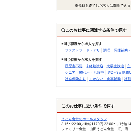
※掲載を終了した求人は閲覧できま
このお仕事に関連する条件で探す
同じ職種から求人を探す
ファストフード・デリ
調理・調理補助
同じ特徴から求人を探す
履歴書不要
未経験歓迎
大学生歓迎
主
シニア（60代～）活躍中
週2～3日勤務O
社会保険あり
まかない・食事補助
社割
このお仕事に近い条件で探す
うどん食堂のホールスタッフ
8:15〜22:00／時給1170円 22:00〜／
ファミリー食堂 山田うどん食堂 江川店 （