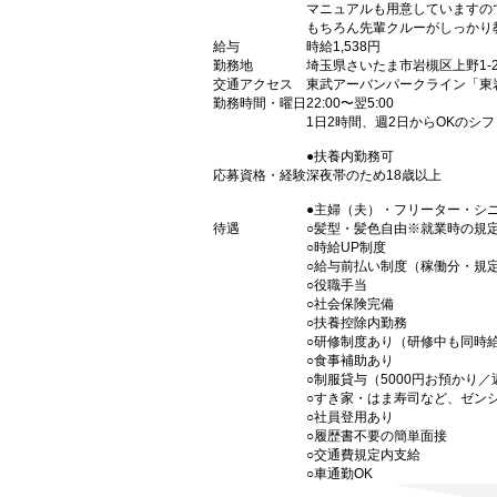
マニュアルも用意していますの
もちろん先輩クルーがしっかり
給与
時給1,538円
勤務地
埼玉県さいたま市岩槻区上野1-20
交通アクセス
東武アーバンパークライン「東
勤務時間・曜日
22:00〜翌5:00
1日2時間、週2日からOKのシ
●扶養内勤務可
応募資格・経験
深夜帯のため18歳以上
●主婦（夫）・フリーター・シ
待遇
○髪型・髪色自由※就業時の規
○時給UP制度
○給与前払い制度（稼働分・規
○役職手当
○社会保険完備
○扶養控除内勤務
○研修制度あり（研修中も同時
○食事補助あり
○制服貸与（5000円お預かり
○すき家・はま寿司など、ゼン
○社員登用あり
○履歴書不要の簡単面接
○交通費規定内支給
○車通勤OK