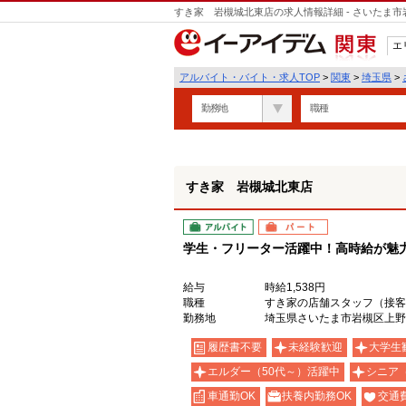
すき家 岩槻城北東店の求人情報詳細 - さいたま
エ
関東
アルバイト・バイト・求人TOP
>
関東
>
埼玉県
>
勤務地
職種
すき家 岩槻城北東店
アルバイト
パート
学生・フリーター活躍中！高時給が魅力の
給与
時給1,538円
職種
すき家の店舗スタッフ（接客
勤務地
埼玉県さいたま市岩槻区上野1-
履歴書不要
未経験歓迎
大学生
エルダー（50代～）活躍中
シニア
車通勤OK
扶養内勤務OK
交通