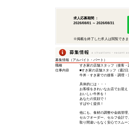
求人応募期間 ：
2026/08/01 ～ 2026/08/31
※掲載を終了した求人は閲覧できま
募集情報（アルバイト・パート）
職種
すき家の店舗スタッフ（接客・
仕事内容
■すき家の店舗スタッフ（週2日
牛丼・すき家での接客・調理・
具体的には・・・
お客様をきれいなお店でお迎え
おいしい牛丼を！
あなたの笑顔で！
すばやく提供！
他にも、食材の調整や金銭管理
セルフオーダー、セルフ会計で
取り間違いもなく安心でスムー