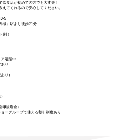
で飲食店が初めての方でも大丈夫！
教えてくれるので安心してください。
-5
岩槻」駅より徒歩21分
フト制！
ニア活躍中
定あり
定あり）
給）
／返却後返金）
ショーグループで使える割引制度あり