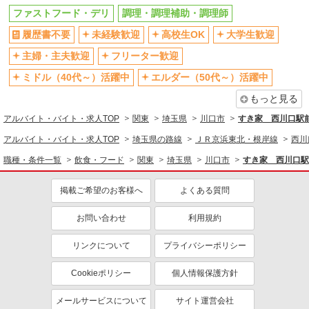
ファストフード・デリ
調理・調理補助・調理師
飲食・フード
履歴書不要
未経験歓迎
高校生OK
大学生歓迎
ファストフード・デリ
調理・調理補助・調理師
主婦・主夫歓迎
フリーター歓迎
同じ特徴から求人を探す
ミドル（40代～）活躍中
エルダー（50代～）活躍中
未経験歓迎
高校生OK
もっと見る
大学生歓迎
ミドル（40代～）活躍中
アルバイト・バイト・求人TOP
関東
埼玉県
川口市
すき家 西川口駅
週2～3日勤務OK
短時間勤務（1日4h以内）OK
アルバイト・バイト・求人TOP
埼玉県の路線
ＪＲ京浜東北・根岸線
西川
深夜
扶養内勤務OK
職種・条件一覧
飲食・フード
関東
埼玉県
川口市
すき家 西川口駅
交通費支給
社会保険あり
まかない・食事補助
社員登用あり
掲載ご希望のお客様へ
よくある質問
お問い合わせ
利用規約
リンクについて
プライバシーポリシー
Cookieポリシー
個人情報保護方針
メールサービスについて
サイト運営会社