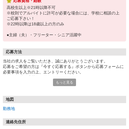
応募資格・経験
高校生以上※21時以降不可
※校則でアルバイトに許可が必要な場合には、学校に相談の上
ご応募下さい！
※22時以降は18歳以上の方のみ
●主婦（夫）・フリーター・シニア活躍中
応募方法
当社の求人をご覧いただき、誠にありがとうございます。
応募をご希望の方は『今すぐ応募する』ボタンから応募フォームに
必要事項を入力の上、エントリーください。
☆★☆24時間応募OK！☆★☆
もっと見る
・・・お願い・・・
応募の際は、連絡先に「携帯電話のアドレス」や「携帯電話の番
号」など
地図
普段つながりやすい連絡先を入力してください。
勤務地
連絡先住所