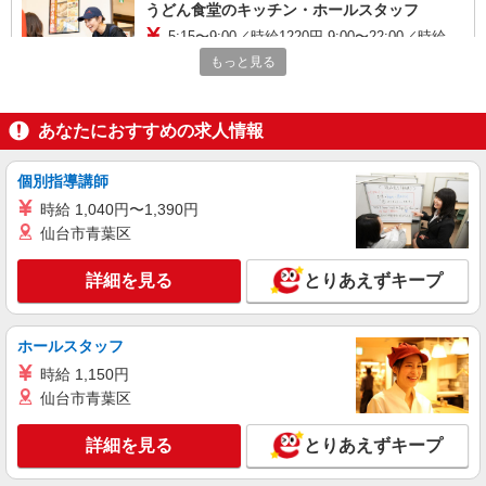
うどん食堂のキッチン・ホールスタッフ
5:15〜9:00／時給1220円 9:00〜22:00／時給
1170円 22:00〜／時給1463円 日・祝日は時給50円
もっと見る
アップ！（9時〜22時）
ファミリー食堂 山田うどん食堂 北園店
（埼玉県川口市柳根町6-74）
あなたにおすすめの求人情報
詳細を見る
キープ
個別指導講師
アルバイト
パート
時給 1,040円〜1,390円
ケンタッキーフライドチキン アリオ川口店
仙台市青葉区
カウンター・キッチンスタッフ ＜優先募集日
時＞土日祝 17:00〜21:00
詳細を見る
とりあえずキープ
時給1200円 土日祝祭日時給1250円 ＜高校生＞
時給1200円 土日祝祭日時給1250円
埼玉県川口市並木元町1-79
ホールスタッフ
時給 1,150円
詳細を見る
キープ
仙台市青葉区
アルバイト
パート
詳細を見る
とりあえずキープ
ケンタッキーフライドチキン 東川口店