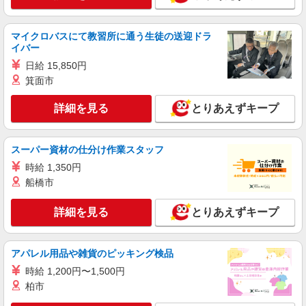
詳細を見る
キープ
マイクロバスにて教習所に通う生徒の送迎ドラ
イバー
アルバイト
パート
日給 15,850円
コンパスグループ・ジャパン株式会社 39189_p
箕面市
調理補助【アルバイト・パート】
時給1,300円以上 試用期間中 時給1,300円以上
詳細を見る
とりあえずキープ
(試用期間2ヶ月) 残業が発生した場合、残業代を1
分単位で別途支給します。
特養川口かがやきの里 （埼玉県川口市大字西
新井宿字北田1065-1 かがやきの里内）
スーパー資材の仕分け作業スタッフ
時給 1,350円
詳細を見る
キープ
船橋市
アルバイト
パート
詳細を見る
とりあえずキープ
コンパスグループ・ジャパン株式会社 65103_p
調理員【アルバイト・パート】
アパレル用品や雑貨のピッキング検品
時給1,400円以上 試用期間中 時給1,400円以上
(試用期間2ヶ月) 残業が発生した場合、残業代を1
時給 1,200円〜1,500円
分単位で別途支給します。
柏市
徳洲会かわぐちナーシングホーム （埼玉県川
口市西新井宿1022-1）