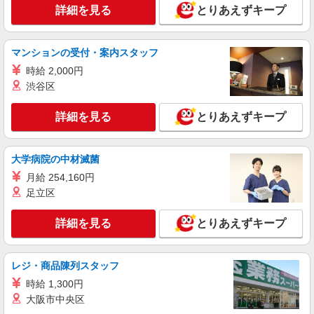
詳細を見る
とりあえずキープ
詳細を見る
キープ
マンションの受付・案内スタッフ
アルバイト
パート
コンパスグループ・ジャパン株式会社 65103_p
時給 2,000円
調理師【アルバイト・パート】
渋谷区
時給1,500円以上 試用期間中 時給1,500円以上
(試用期間2ヶ月) 残業が発生した場合、残業代を1
詳細を見る
とりあえずキープ
分単位で別途支給します。
徳洲会かわぐちナーシングホーム （埼玉県川
口市西新井宿1022-1）
大学病院の中材滅菌
詳細を見る
月給 254,160円
キープ
足立区
アルバイト
パート
コンパスグループ・ジャパン株式会社 65103_p
詳細を見る
とりあえずキープ
調理補助【アルバイト・パート】
時給1,400円以上 試用期間中 時給1,400円以上
レジ・商品陳列スタッフ
(試用期間2ヶ月) 残業が発生した場合、残業代を1
分単位で別途支給します。
時給 1,300円
徳洲会かわぐちナーシングホーム （埼玉県川
大阪市中央区
口市西新井宿1022-1）