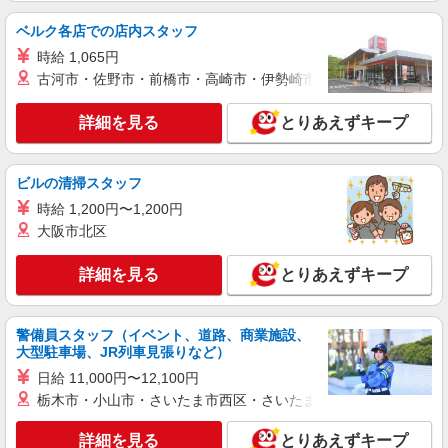
時給1150円 土日祝祭日時給1200円
ベルク各店での店内スタッフ
埼玉県川口市本町2-7-25
時給 1,065円
古河市・佐野市・前橋市・高崎市・伊勢崎市・太田市・館林市・
詳細を見る
キープ
詳細を見る
とりあえずキープ
アルバイト
パート
ケンタッキーフライドチキン イオンモール川口前川店
カウンター・キッチンスタッフ ＜優先募集日
ビルの清掃スタッフ
時＞平日（月〜金） 18:00〜23:00
時給 1,200円〜1,200円
時給1200円
大阪市北区
埼玉県川口市前川1-1-11
詳細を見る
とりあえずキープ
詳細を見る
キープ
警備員スタッフ（イベント、道路、商業施設、
アルバイト
パート
大型駐車場、JR列車見張りなど）
ケンタッキーフライドチキン イオンモール川口店
日給 11,000円〜12,100円
カウンター・キッチンスタッフ ＜優先募集日
時＞平日（月〜金） 11:00〜17:00
栃木市・小山市・さいたま市西区・さいたま市岩槻区・久喜市・
時給1200円 土日祝祭日時給1300円
詳細を見る
とりあえずキープ
埼玉県川口市安行領根岸3180番地