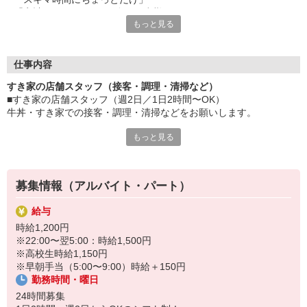
「家計に＋αするために多めに出勤」
もっと見る
など、自分らしく活躍できますよ。
≪ 働くメリットいっぱい ≫
■髪型・髪色自由
仕事内容
オシャレを捨てる必要はありません！
すき家の店舗スタッフ（接客・調理・清掃など）
■給与前払い可
■すき家の店舗スタッフ（週2日／1日2時間〜OK）
急な出費も安心♪
牛丼・すき家での接客・調理・清掃などをお願いします。
■社員登用あり
将来を考えている方は必見です。
もっと見る
具体的には・・・
お客様をきれいなお店でお迎え！
なか卯、かつ庵、ココス、ジョリーパスタ、ビッグボーイ、華屋
おいしい牛丼を！
与兵衛、オリーブの丘、焼肉いちばんなどを経営しているゼンシ
あなたの笑顔で！
ョーグループ！
募集情報（アルバイト・パート）
すばやく提供！
その中のひとつ『すき家』でお仕事しませんか？
給与
他にも、食材の調整や金銭管理、新しく入社したクルーの研修など
時給1,200円
様々なお仕事があります。
※22:00〜翌5:00：時給1,500円
セルフオーダー、セルフ会計で、現金の受け渡しはほとんどありま
※高校生時給1,150円
せん。※一部店舗を除く
※早朝手当（5:00〜9:00）時給＋150円
取り間違いもなく安心でスムーズ♪
勤務時間・曜日
マニュアルも用意していますので飲食店が初めての方でも大丈夫！
24時間募集