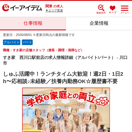
関東
の求人
▼エリア変更
仕事情報
企業情報
更新日：2026/08/01 ※更新日時点の最新情報です
アルバイト
パート
職種：すき家の店舗スタッフ（接客・調理・清掃など）
すき家 西川口駅前店の求人情報詳細（アルバイト/パート） - 川口
市
しゅふ活躍中！ランチタイム大歓迎！週2日・1日2
h〜応相談♪未経験／扶養内勤務OK☆履歴書不要