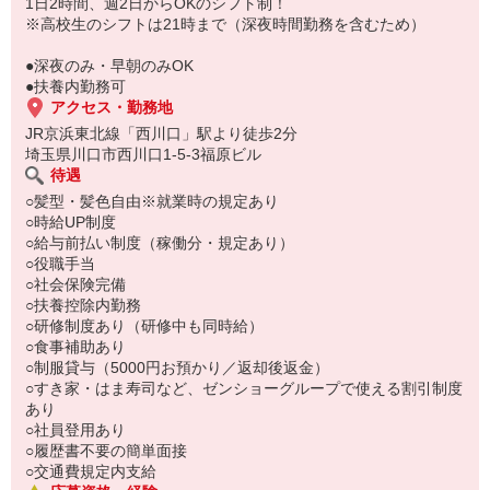
もちろん先輩クルーがしっかり教えてくれるので安心してくださ
1日2時間、週2日からOKのシフト制！
い。
※高校生のシフトは21時まで（深夜時間勤務を含むため）
●深夜のみ・早朝のみOK
●扶養内勤務可
アクセス・勤務地
JR京浜東北線「西川口」駅より徒歩2分
埼玉県川口市西川口1-5-3福原ビル
待遇
○髪型・髪色自由※就業時の規定あり
○時給UP制度
○給与前払い制度（稼働分・規定あり）
○役職手当
○社会保険完備
○扶養控除内勤務
○研修制度あり（研修中も同時給）
○食事補助あり
○制服貸与（5000円お預かり／返却後返金）
○すき家・はま寿司など、ゼンショーグループで使える割引制度
あり
○社員登用あり
○履歴書不要の簡単面接
○交通費規定内支給