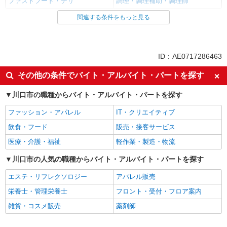
ファストフード・デリ
調理・調理補助・調理師
関連する条件をもっと見る
同じ雇用形態から西川口駅の求人を探す
アルバイト
パート
同じ特徴から西川口駅の求人を探す
ID：AE0717286463
履歴書不要
未経験歓迎
その他の条件でバイト・アルバイト・パートを探す
高校生OK
大学生歓迎
川口市の職種からバイト・アルバイト・パートを探す
主婦・主夫歓迎
フリーター歓迎
ファッション・アパレル
IT・クリエイティブ
ミドル（40代～）活躍中
エルダー（50代～）活躍中
飲食・フード
販売・接客サービス
シニア（60代～）活躍中
週2～3日勤務OK
医療・介護・福祉
軽作業・製造・物流
短時間勤務（1日4h以内）OK
深夜
扶養内勤務OK
川口市の人気の職種からバイト・アルバイト・パートを探す
交通費支給
社会保険あり
まかない・食事補助
エステ・リフレクソロジー
アパレル販売
社割・特典あり
制服貸与
栄養士・管理栄養士
フロント・受付・フロア案内
研修制度あり
社員登用あり
雑貨・コスメ販売
薬剤師
同じ職種から求人を探す