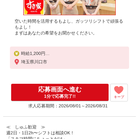
空いた時間を活用するもよし、ガッツリシフトで頑張る
もよし！
まずはあなたの希望をお聞かせください。
時給1,200円
※22:00〜翌5:00：時給1,500円
埼玉県川口市
※高校生時給1,150円
※早朝手当（5:00〜9:00）時給＋150円
応募画面へ進む
1分で応募完了!!
キープ
求人応募期間：2026/08/01～2026/08/31
≪ しゅふ歓迎 ≫
週2日・1日2h〜シフトは相談OK！
「スキマ時間にちょっとだけ」