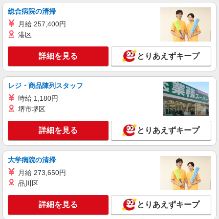
カウンター・キッチンスタッフ ＜優先募集日
時＞土日祝 18:00〜23:00
総合病院の清掃
時給1150円 土日祝祭日時給1250円
月給 257,400円
埼玉県川口市戸塚3-35-11
港区
詳細を見る
詳細を見る
キープ
とりあえずキープ
アルバイト
パート
レジ・商品陳列スタッフ
ケンタッキーフライドチキン 西川口店
時給 1,180円
カウンター・キッチンスタッフ ＜優先募集日
時＞土日祝 18:00〜23:00
堺市堺区
時給1200円 ＜高校生＞時給1150円
詳細を見る
とりあえずキープ
埼玉県川口市並木3-1-1
詳細を見る
キープ
大学病院の清掃
月給 273,650円
アルバイト
パート
品川区
ケンタッキーフライドチキン ミエル川口店
カウンター・キッチンスタッフ ＜優先募集日
詳細を見る
とりあえずキープ
時＞平日（月〜金） フルタイム
時給1180円 土日祝祭日時給1230円 ＜高校生＞