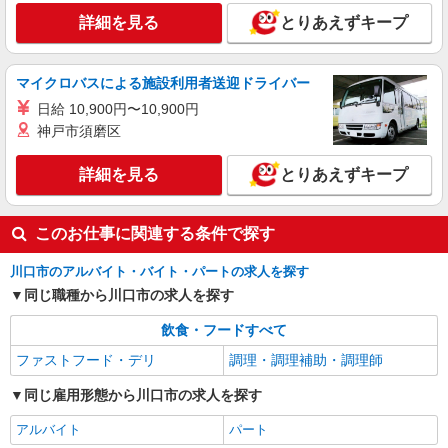
詳細を見る
とりあえずキープ
詳細を見る
キープ
アルバイト
パート
マイクロバスによる施設利用者送迎ドライバー
コンパスグループ・ジャパン株式会社 39390_p
日給 10,900円〜10,900円
調理師【アルバイト・パート】
神戸市須磨区
時給1,500円以上 試用期間中 時給1,500円以上
(試用期間2ヶ月) 残業が発生した場合、残業代を1
分単位で別途支給します。
詳細を見る
とりあえずキープ
川口ほほえみの里 （埼玉県川口市西新井宿
978-1）
このお仕事に関連する条件で探す
詳細を見る
キープ
川口市のアルバイト・バイト・パートの求人を探す
同じ職種から川口市の求人を探す
飲食・フードすべて
ファストフード・デリ
調理・調理補助・調理師
同じ雇用形態から川口市の求人を探す
アルバイト
パート