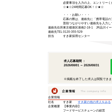
必要事項を入力の上、エントリーく
☆★☆24時間応募OK！☆★☆
・・・お願い・・・
応募の際は、連絡先に「携帯電話の
普段つながりやすい連絡先を入力し
連絡先住所
東京都港区港南2-18-1 JR品川イ
連絡先TEL
0120-355-529
担当
すき家採用センター
求人応募期間 ：
2026/08/01 ～ 2026/08/31
※掲載を終了した求人は閲覧できま
企業情報
社名
すき家
すき家の他の求人をみる
企業概要
【事業内容】
フードサービスチェーンの経営