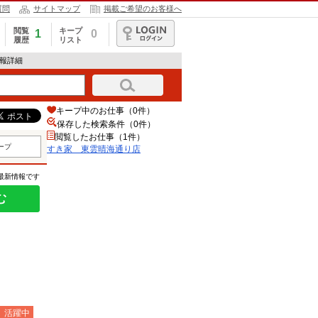
質問
サイトマップ
掲載ご希望のお客様へ
閲覧
キープ
1
0
履歴
リスト
ログイン
情報詳細
キープ中のお仕事（0件）
保存した検索条件（
0
件）
閲覧したお仕事（1件）
ープ
すき家 東雲晴海通り店
の最新情報です
む
）活躍中