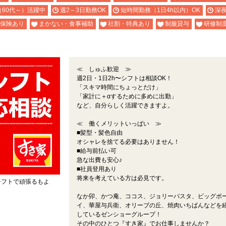
（60代～）活躍中
週2～3日勤務OK
短時間勤務（1日4h以内）OK
深
保険あり
まかない・食事補助
社割・特典あり
制服貸与
研修制
≪ しゅふ歓迎 ≫
週2日・1日2h〜シフトは相談OK！
「スキマ時間にちょっとだけ」
「家計に＋αするために多めに出勤」
など、自分らしく活躍できますよ。
≪ 働くメリットいっぱい ≫
■髪型・髪色自由
オシャレを捨てる必要はありません！
■給与前払い可
急な出費も安心♪
■社員登用あり
将来を考えている方は必見です。
シフトで頑張るもよ
なか卯、かつ庵、ココス、ジョリーパスタ、ビッグボ
。
イ、華屋与兵衛、オリーブの丘、焼肉いちばんなどを
しているゼンショーグループ！
その中のひとつ『すき家』でお仕事しませんか？