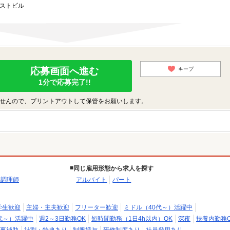
ーストビル
応募画面へ進む
キープ
1分で応募完了!!
せんので、プリントアウトして保管をお願いします。
同じ雇用形態から求人を探す
・調理師
アルバイト
パート
学生歓迎
主婦・主夫歓迎
フリーター歓迎
ミドル（40代～）活躍中
代～）活躍中
週2～3日勤務OK
短時間勤務（1日4h以内）OK
深夜
扶養内勤務O