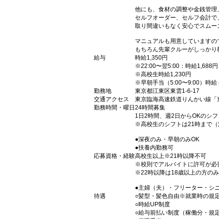
他にも、食材の調整や金銭管理
セルフオーダー、セルフ会計で
取り間違いもなく安心でスムー
マニュアルも用意していますの
もちろん先輩クルーがしっかり
給与
時給1,350円
※22:00〜翌5:00：時給1,688円
※高校生時給1,230円
※早朝手当（5:00〜9:00）時給
勤務地
東京都江東区東雲1-6-17
交通アクセス
東京臨海高速鉄道りんかい線「
勤務時間・曜日
24時間募集
1日2時間、週2日からOKのシ
※高校生のシフトは21時まで
●深夜のみ・早朝のみOK
●扶養内勤務可
応募資格・経験
高校生以上※21時以降不可
※校則でアルバイトに許可が必
※22時以降は18歳以上の方のみ
●主婦（夫）・フリーター・シ
待遇
○髪型・髪色自由※就業時の規
○時給UP制度
○給与前払い制度（稼働分・規