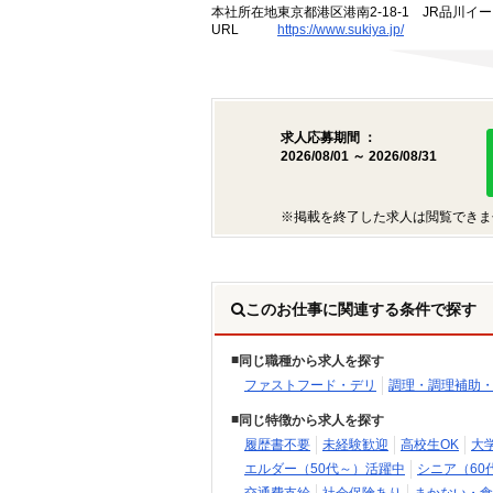
本社所在地
東京都港区港南2-18-1 JR品川イ
URL
https://www.sukiya.jp/
求人応募期間 ：
2026/08/01 ～ 2026/08/31
※掲載を終了した求人は閲覧できま
このお仕事に関連する条件で探す
同じ職種から求人を探す
ファストフード・デリ
調理・調理補助
同じ特徴から求人を探す
履歴書不要
未経験歓迎
高校生OK
大
エルダー（50代～）活躍中
シニア（60