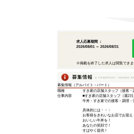
求人応募期間 ：
2026/08/01 ～ 2026/08/31
※掲載を終了した求人は閲覧できま
募集情報（アルバイト・パート）
職種
すき家の店舗スタッフ（接客・
仕事内容
■すき家の店舗スタッフ（週2日
牛丼・すき家での接客・調理・
具体的には・・・
お客様をきれいなお店でお迎え
おいしい牛丼を！
あなたの笑顔で！
すばやく提供！