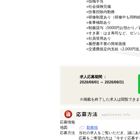
○役職手当
○社会保険完備
○扶養控除内勤務
○研修制度あり（研修中も同時
○食事補助あり
○制服貸与（5000円お預かり
○すき家・はま寿司など、ゼン
○社員登用あり
○履歴書不要の簡単面接
○交通費規定内支給（2,000円
求人応募期間 ：
2026/08/01 ～ 2026/08/31
※掲載を終了した求人は閲覧できま
応募情報
地図
勤務地
応募方法
当社の求人をご覧いただき、誠にあ
応募をご希望の方は『今すぐ応募す