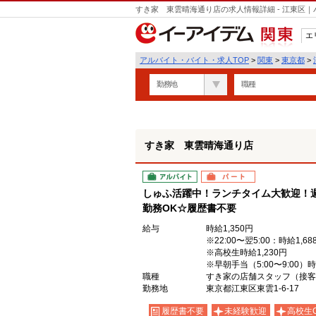
すき家 東雲晴海通り店の求人情報詳細 - 江東区
エ
関東
アルバイト・バイト・求人TOP
>
関東
>
東京都
>
勤務地
職種
すき家 東雲晴海通り店
アルバイト
パート
しゅふ活躍中！ランチタイム大歓迎！週
勤務OK☆履歴書不要
給与
時給1,350円
※22:00〜翌5:00：時給1,68
※高校生時給1,230円
※早朝手当（5:00〜9:00）
職種
すき家の店舗スタッフ（接客
勤務地
東京都江東区東雲1-6-17
履歴書不要
未経験歓迎
高校生