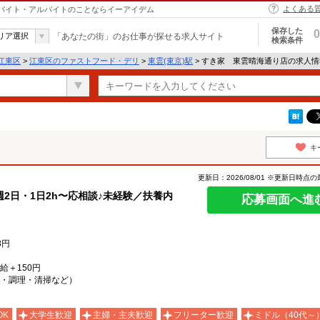
よくある
｜バイト・アルバイトのことならイーアイデム
保存した
0
リア選択
「あなたの街」のお仕事が探せる求人サイト
検索条件
江東区
>
江東区のファストフード・デリ
>
東雲(東京)駅
> すき家 東雲晴海通り店の求人
キ
更新日：2026/08/01 ※更新日時点
2日・1日2h〜応相談♪未経験／扶養内
応募画面へ進
8円
時給＋150円
・調理・清掃など）
OK
大学生歓迎
主婦・主夫歓迎
フリーター歓迎
ミドル（40代～