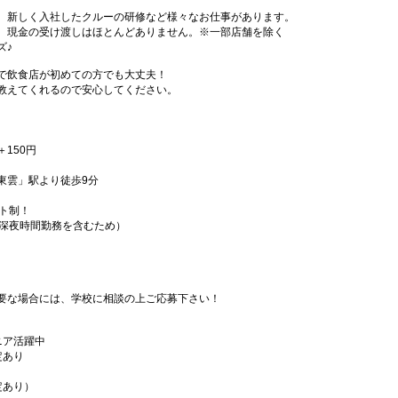
、新しく入社したクルーの研修など様々なお仕事があります。
、現金の受け渡しはほとんどありません。※一部店舗を除く
ズ♪
で飲食店が初めての方でも大丈夫！
教えてくれるので安心してください。
＋150円
東雲」駅より徒歩9分
フト制！
（深夜時間勤務を含むため）
要な場合には、学校に相談の上ご応募下さい！
ニア活躍中
定あり
定あり）