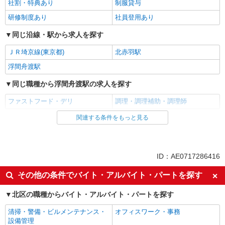
社割・特典あり
制服貸与
研修制度あり
社員登用あり
同じ沿線・駅から求人を探す
ＪＲ埼京線(東京都)
北赤羽駅
浮間舟渡駅
同じ職種から浮間舟渡駅の求人を探す
ファストフード・デリ
調理・調理補助・調理師
関連する条件をもっと見る
同じ雇用形態から浮間舟渡駅の求人を探す
アルバイト
パート
同じ特徴から浮間舟渡駅の求人を探す
ID：AE0717286416
履歴書不要
未経験歓迎
その他の条件でバイト・アルバイト・パートを探す
高校生OK
大学生歓迎
北区の職種からバイト・アルバイト・パートを探す
主婦・主夫歓迎
フリーター歓迎
清掃・警備・ビルメンテナンス・
オフィスワーク・事務
ミドル（40代～）活躍中
エルダー（50代～）活躍中
設備管理