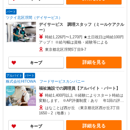
パート
ツクイ北区浮間（デイサービス）
デイサービス 調理スタッフ（ミールケアクル
ー）
時給1,226円〜1,270円 ★土日祝日は時給100円
アップ！ ※給与幅は資格・経験等による
東京都北区浮間5丁目9-7
詳細を見る
キープ
アルバイト
パート
株式会社HITOWA フードサービスカンパニー
福祉施設での調理員【アルバイト・パート】
時給1,400円以上 ※経験によりスタート時給は
変動します。 ※AP評価制度：あり 年1回の評価
により時給を見直します。 ※アルバイト賞与（寸
はなことば西が丘 （東京都北区西が丘3丁目
志）：あり 年2回。勤続年数により金額UP。
1650－2（地番））
詳細を見る
キープ