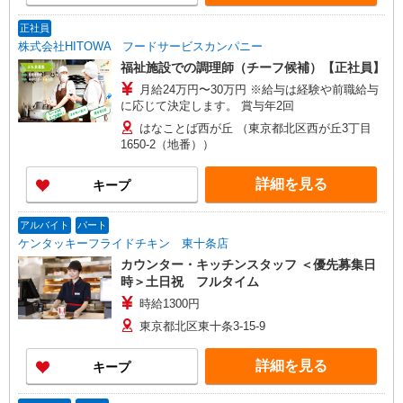
正社員
株式会社HITOWA フードサービスカンパニー
福祉施設での調理師（チーフ候補）【正社員】
月給24万円〜30万円 ※給与は経験や前職給与
に応じて決定します。 賞与年2回
はなことば西が丘 （東京都北区西が丘3丁目
1650-2（地番））
詳細を見る
キープ
アルバイト
パート
ケンタッキーフライドチキン 東十条店
カウンター・キッチンスタッフ ＜優先募集日
時＞土日祝 フルタイム
時給1300円
東京都北区東十条3-15-9
詳細を見る
キープ