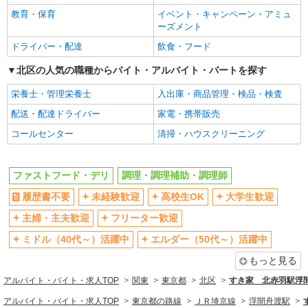
シニア（60代～）活躍中
週2～3日勤務OK
教育・保育
イベント・キャンペーン・アミュ
短時間勤務（1日4h以内）OK
深夜
ーズメント
扶養内勤務OK
交通費支給
ドライバー・配達
飲食・フード
社会保険あり
まかない・食事補助
北区の人気の職種からバイト・アルバイト・パートを探す
社割・特典あり
制服貸与
栄養士・管理栄養士
入出庫・商品管理・検品・検査
研修制度あり
社員登用あり
配送・配達ドライバー
家電・携帯販売
同じ職種から求人を探す
コールセンター
清掃・ハウスクリーニング
飲食・フード
ファストフード・デリ
調理・調理補助・調理師
ファストフード・デリ
調理・調理補助・調理師
履歴書不要
未経験歓迎
高校生OK
大学生歓迎
同じ特徴から求人を探す
主婦・主夫歓迎
フリーター歓迎
未経験歓迎
高校生OK
ミドル（40代～）活躍中
エルダー（50代～）活躍中
大学生歓迎
ミドル（40代～）活躍中
もっと見る
週2～3日勤務OK
短時間勤務（1日4h以内）OK
アルバイト・バイト・求人TOP
深夜
関東
扶養内勤務OK
東京都
北区
すき家 北赤羽駅浮
交通費支給
社会保険あり
アルバイト・バイト・求人TOP
東京都の路線
ＪＲ埼京線
浮間舟渡駅