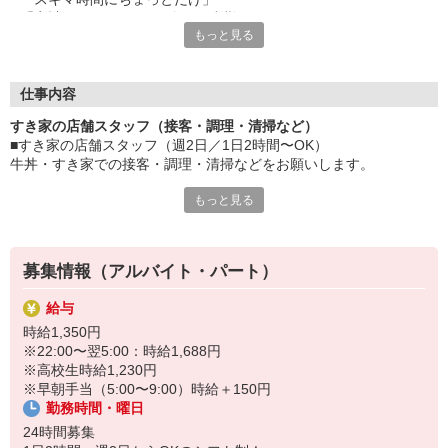
「家計に＋αするために多めに出勤」
もっと見る
など、自分らしく活躍できますよ。
≪ 働くメリットいっぱい ≫
■髪型・髪色自由
仕事内容
オシャレを捨てる必要はありません！
すき家の店舗スタッフ（接客・調理・清掃など）
■給与前払い可
■すき家の店舗スタッフ（週2日／1日2時間〜OK）
急な出費も安心♪
牛丼・すき家での接客・調理・清掃などをお願いします。
■社員登用あり
将来を考えている方は必見です。
もっと見る
具体的には・・・
お客様をきれいなお店でお迎え！
なか卯、かつ庵、ココス、ジョリーパスタ、ビッグボーイ、華屋
おいしい牛丼を！
与兵衛、オリーブの丘、焼肉いちばんなどを経営しているゼンシ
あなたの笑顔で！
ョーグループ！
募集情報（アルバイト・パート）
すばやく提供！
その中のひとつ『すき家』でお仕事しませんか？
給与
他にも、食材の調整や金銭管理、新しく入社したクルーの研修など
時給1,350円
様々なお仕事があります。
※22:00〜翌5:00：時給1,688円
セルフオーダー、セルフ会計で、現金の受け渡しはほとんどありま
※高校生時給1,230円
せん。※一部店舗を除く
※早朝手当（5:00〜9:00）時給＋150円
取り間違いもなく安心でスムーズ♪
勤務時間・曜日
マニュアルも用意していますので飲食店が初めての方でも大丈夫！
24時間募集