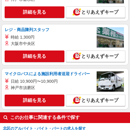
詳細を見る
とりあえずキープ
詳細を見る
キープ
アルバイト
パート
レジ・商品陳列スタッフ
すき家 赤羽南口店
時給 1,300円
すき家の店舗スタッフ（接客・調理・清掃な
大阪市中央区
ど）
時給1,350円 ※22:00〜翌5:00：時給1,688円 ※
詳細を見る
とりあえずキープ
高校生時給1,230円 ※早朝手当（5:00〜9:00）時給
＋150円
東京都北区赤羽1-1-24
マイクロバスによる施設利用者送迎ドライバー
詳細を見る
キープ
日給 10,900円〜10,900円
神戸市須磨区
詳細を見る
とりあえずキープ
このお仕事に関連する条件で探す
北区のアルバイト・バイト・パートの求人を探す