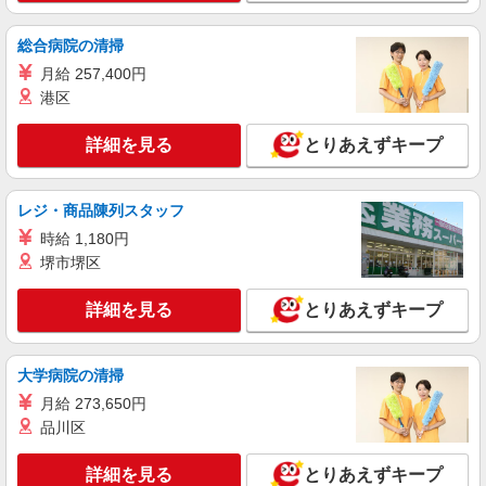
カウンター・キッチンスタッフ ＜優先募集日
時＞日曜 9:00〜14:00
総合病院の清掃
時給1300円
月給 257,400円
東京都北区赤羽2-9-1 プリマベーラ赤羽
港区
詳細を見る
キープ
詳細を見る
とりあえずキープ
アルバイト
パート
ケンタッキーフライドチキン ビーンズ赤羽店
レジ・商品陳列スタッフ
カウンター・キッチンスタッフ ＜優先募集日
時給 1,180円
時＞平日（月〜金） フルタイム
堺市堺区
時給1300円
東京都北区赤羽1-1-1 ビーンズ内
詳細を見る
とりあえずキープ
詳細を見る
キープ
大学病院の清掃
アルバイト
パート
月給 273,650円
コンパスグループ・ジャパン株式会社 39678_p
品川区
調理補助【アルバイト・パート】
時給1,300円以上 試用期間中 時給1,300円以上
詳細を見る
とりあえずキープ