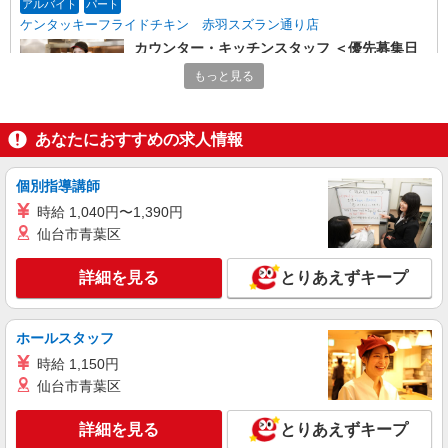
アルバイト
パート
ケンタッキーフライドチキン 赤羽スズラン通り店
カウンター・キッチンスタッフ ＜優先募集日
時＞日曜 9:00〜14:00
もっと見る
時給1300円
東京都北区赤羽2-9-1 プリマベーラ赤羽
あなたにおすすめの求人情報
詳細を見る
キープ
個別指導講師
アルバイト
パート
時給 1,040円〜1,390円
ケンタッキーフライドチキン 王子店
仙台市青葉区
カウンター・キッチンスタッフ ＜優先募集日
時＞日曜 18:00〜23:00
詳細を見る
とりあえずキープ
時給1300円
東京都北区王子1-16-6 KFCビル1F
ホールスタッフ
詳細を見る
時給 1,150円
キープ
仙台市青葉区
アルバイト
パート
ケンタッキーフライドチキン 赤羽スズラン通り店
詳細を見る
とりあえずキープ