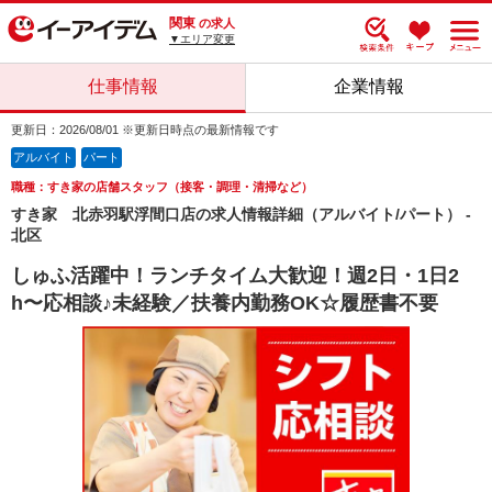
関東
の求人
▼エリア変更
仕事情報
企業情報
更新日：2026/08/01 ※更新日時点の最新情報です
アルバイト
パート
職種：すき家の店舗スタッフ（接客・調理・清掃など）
すき家 北赤羽駅浮間口店の求人情報詳細（アルバイト/パート） -
北区
しゅふ活躍中！ランチタイム大歓迎！週2日・1日2
h〜応相談♪未経験／扶養内勤務OK☆履歴書不要