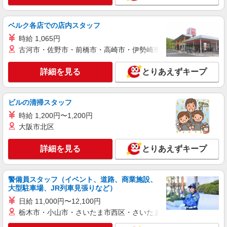
(試用期間2ヶ月) 残業が発生した場合、残業代を1
分単位で別途支給します。
赤羽東口病院 （東京都北区赤羽１－３８－
５）
ベルク各店での店内スタッフ
時給 1,065円
詳細を見る
キープ
古河市・佐野市・前橋市・高崎市・伊勢崎市・太田市・館林市・
アルバイト
パート
詳細を見る
とりあえずキープ
コンパスグループ・ジャパン株式会社 39542_p
調理補助【アルバイト・パート】
ビルの清掃スタッフ
時給1,226円以上 試用期間中 時給1,226円以上
(試用期間2ヶ月) 残業が発生した場合、残業代を1
時給 1,200円〜1,200円
分単位で別途支給します。
特養 赤羽北さくら荘 （東京都北区赤羽北3-
大阪市北区
6-10）
詳細を見る
とりあえずキープ
詳細を見る
キープ
警備員スタッフ（イベント、道路、商業施設、
アルバイト
パート
大型駐車場、JR列車見張りなど）
コンパスグループ・ジャパン株式会社 39542_p
日給 11,000円〜12,100円
調理師【アルバイト・パート】
栃木市・小山市・さいたま市西区・さいたま市岩槻区・久喜市・
時給1,600円以上 試用期間中 時給1,600円以上
(試用期間2ヶ月) 残業が発生した場合、残業代を1