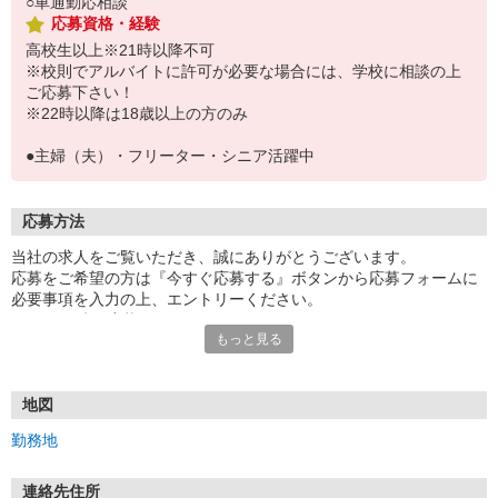
○車通勤応相談
応募資格・経験
高校生以上※21時以降不可
※校則でアルバイトに許可が必要な場合には、学校に相談の上
ご応募下さい！
※22時以降は18歳以上の方のみ
●主婦（夫）・フリーター・シニア活躍中
応募方法
当社の求人をご覧いただき、誠にありがとうございます。
応募をご希望の方は『今すぐ応募する』ボタンから応募フォームに
必要事項を入力の上、エントリーください。
☆★☆24時間応募OK！☆★☆
もっと見る
・・・お願い・・・
応募の際は、連絡先に「携帯電話のアドレス」や「携帯電話の番
号」など
地図
普段つながりやすい連絡先を入力してください。
勤務地
連絡先住所