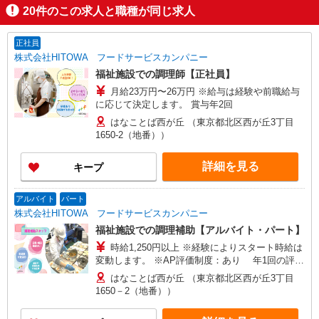
20
件のこの求人と職種が同じ求人
正社員
株式会社HITOWA フードサービスカンパニー
福祉施設での調理師【正社員】
月給23万円〜26万円 ※給与は経験や前職給与
に応じて決定します。 賞与年2回
はなことば西が丘 （東京都北区西が丘3丁目
1650-2（地番））
詳細を見る
キープ
アルバイト
パート
株式会社HITOWA フードサービスカンパニー
福祉施設での調理補助【アルバイト・パート】
時給1,250円以上 ※経験によりスタート時給は
変動します。 ※AP評価制度：あり 年1回の評価
により時給を見直します。 ※アルバイト賞与（寸
はなことば西が丘 （東京都北区西が丘3丁目
志）：あり 年2回。勤続年数により金額UP。
1650－2（地番））