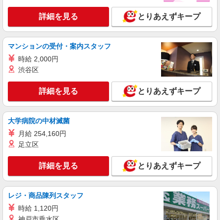
分単位で別途支給します。
東洋大学AI-House食堂 （東京都北区赤羽台1-
9 食堂内）
詳細を見る
とりあえずキープ
詳細を見る
キープ
マンションの受付・案内スタッフ
アルバイト
パート
時給 2,000円
ピザハット 王子店
渋谷区
ピザの宅配／デリバリー・配達
時給1,300円以上 平日 時給1,300円以上 土日・
詳細を見る
とりあえずキープ
祝日 時給1,300円以上
東京都北区東十条1-6-13 タバックラーデン1F
大学病院の中材滅菌
詳細を見る
月給 254,160円
キープ
足立区
アルバイト
パート
ピザハット 王子店
詳細を見る
とりあえずキープ
未経験OK！ピザハットピザメイクスタッフ
（インストア）
レジ・商品陳列スタッフ
時給1,230円以上 平日 時給1,230円以上 土日・
祝日 時給1,230円以上 高校生 時給1,230円以上
時給 1,120円
神戸市垂水区
東京都北区東十条1-6-13 タバックラーデン1F