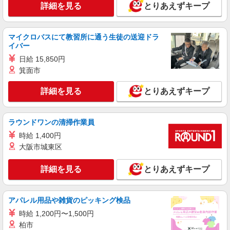
詳細を見る
分単位で別途支給します。
とりあえずキープ
特養 赤羽北さくら荘 （東京都北区赤羽北3-
6-10）
マイクロバスにて教習所に通う生徒の送迎ドラ
詳細を見る
キープ
イバー
日給 15,850円
アルバイト
パート
箕面市
コンパスグループ・ジャパン株式会社 21736_p
調理補助【アルバイト・パート】
詳細を見る
とりあえずキープ
時給1,230円以上 試用期間中 時給1,230円以上
(試用期間2ヶ月) 残業が発生した場合、残業代を1
分単位で別途支給します。
国立印刷局東京工場 （東京都北区西ヶ原2-3-
ラウンドワンの清掃作業員
15）
時給 1,400円
大阪市城東区
詳細を見る
キープ
詳細を見る
とりあえずキープ
アルバイト
パート
コンパスグループ・ジャパン株式会社 21620_p
調理師【アルバイト・パート】
アパレル用品や雑貨のピッキング検品
時給1,600円以上 試用期間中 時給1,600円以上
時給 1,200円〜1,500円
(試用期間2ヶ月) 残業が発生した場合、残業代を1
柏市