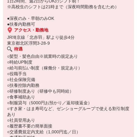
もちろん先輩クルーがしっかり教えてくれるので安心してくださ
1日2時間、週2日からOKのシフト制！
い。
※高校生のシフトは21時まで（深夜時間勤務を含むため）
●深夜のみ・早朝のみOK
●扶養内勤務可
アクセス・勤務地
JR埼京線「北赤羽」駅より徒歩4分
東京都北区浮間3-28-9
待遇
○髪型・髪色自由※就業時の規定あり
○時給UP制度
○給与前払い制度（稼働分・規定あり）
○役職手当
○社会保険完備
○扶養控除内勤務
○研修制度あり（研修中も同時給）
○食事補助あり
○制服貸与（5000円お預かり／返却後返金）
○すき家・はま寿司など、ゼンショーグループで使える割引制度
あり
○社員登用あり
○履歴書不要の簡単面接
○交通費規定内支給（1,000円迄／日）