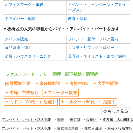
ミドル（40代～）活躍中
エルダー（50代～）活躍中
オフィスワーク・事務
イベント・キャンペーン・アミュ
ーズメント
シニア（60代～）活躍中
週2～3日勤務OK
ドライバー・配達
教育・保育
短時間勤務（1日4h以内）OK
深夜
板橋区の人気の職種からバイト・アルバイト・パートを探す
扶養内勤務OK
交通費支給
社会保険あり
まかない・食事補助
アパレル販売
フロント・受付・フロア案内
社割・特典あり
制服貸与
食品製造・加工
エステ・リフレクソロジー
研修制度あり
社員登用あり
清掃・ハウスクリーニング
美容師・ネイリスト・まつげ施術
同じ職種から求人を探す
ファストフード・デリ
調理・調理補助・調理師
飲食・フード
履歴書不要
未経験歓迎
高校生OK
大学生歓迎
ファストフード・デリ
調理・調理補助・調理師
主婦・主夫歓迎
フリーター歓迎
同じ特徴から求人を探す
ミドル（40代～）活躍中
エルダー（50代～）活躍中
未経験歓迎
高校生OK
もっと見る
大学生歓迎
ミドル（40代～）活躍中
アルバイト・バイト・求人TOP
関東
東京都
板橋区
すき家 大山東町
週2～3日勤務OK
短時間勤務（1日4h以内）OK
アルバイト・バイト・求人TOP
東京都の路線
都営三田線
板橋区役所前駅
深夜
扶養内勤務OK