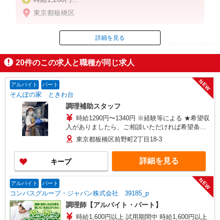
※22:00〜翌5:00：時給1,600円
東京都板橋区
※高校生時給1,230円
※早朝手当（5:00〜9:00）時給＋150円
詳細を見る
ID：AE0518308577
20
件のこの求人と職種が同じ求人
掲載期間終了
NEW
アルバイト
パート
そんぽの家 ときわ台
調理補助スタッフ
時給1290円〜1340円 ※経験等による ★希望収
入がありましたら、ご相談いただければ希望条件
に合うかの確認もいたします。 ★時間外手当別途
東京都板橋区前野町2丁目18-3
支給 ★上記金額は働きがい向上手当を含みます。
★働きがい向上手当※26年6月改定（地域により異
詳細を見る
キープ
なる） 社会保険加入者は更に＋50円
NEW
アルバイト
パート
コンパスグループ・ジャパン株式会社 39185_p
調理師【アルバイト・パート】
時給1,600円以上 試用期間中 時給1,600円以上