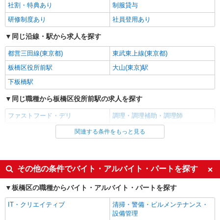
社割・特典あり
制服貸与
研修制度あり
社員登用あり
同じ沿線・駅から求人を探す
都営三田線(東京都)
東武東上線(東京都)
板橋区役所前駅
大山(東京)駅
下板橋駅
同じ職種から板橋区役所前駅の求人を探す
ファストフード・デリ
調理・調理補助・調理師
関連する条件をもっと見る
同じ雇用形態から板橋区役所前駅の求人を探す
アルバイト
パート
同じ特徴から板橋区役所前駅の求人を探す
その他の条件でバイト・アルバイト・パートを探す
履歴書不要
未経験歓迎
板橋区の職種からバイト・アルバイト・パートを探す
高校生OK
大学生歓迎
IT・クリエイティブ
清掃・警備・ビルメンテナンス・
主婦・主夫歓迎
フリーター歓迎
設備管理