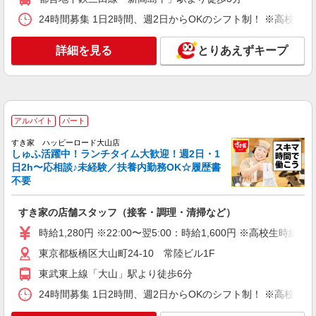
NEW
アルバイト
パート
そんぽの家Ｓ 板橋若木
24時間募集 1日2時間、週2日からOKのシフト制！ ※高校生
調理補助スタッフ
詳細を見る
とりあえずキープ
時給1270円〜1320円 ※経験等による ★希望収
入がありましたら、ご相談いただければ希望条件
に合うかの確認もいたします。 ★時間外手当別途
東京都板橋区若木3丁目3-1
支給 ★上記金額は働きがい向上手当を含みます。
★働きがい向上手当※26年6月改定（地域により異
詳細を見る
キープ
なる） 社会保険加入者は更に＋50円
アルバイト
パート
NEW
すき家 ハッピーロード大山店
アルバイト
パート
しゅふ活躍中！ランチタイム大歓迎！週2日・1
コンパスグループ・ジャパン株式会社 39193_p
日2h〜応相談♪未経験／扶養内勤務OK☆履歴書
調理補助【アルバイト・パート】
不要
時給1,300円以上 試用期間中 時給1,300円以上
(試用期間2ヶ月) 残業が発生した場合、残業代を1
すき家の店舗スタッフ（接客・調理・清掃など）
分単位で別途支給します。
成増厚生病院 （東京都板橋区三園1-19-1 成
時給1,280円 ※22:00〜翌5:00：時給1,600円 ※高校生時給1,
増厚生病院BF1）
東京都板橋区大山町24-10 常陸ビル1F
詳細を見る
キープ
東武東上線「大山」駅より徒歩6分
24時間募集 1日2時間、週2日からOKのシフト制！ ※高校生
NEW
アルバイト
パート
コンパスグループ・ジャパン株式会社 39193_p