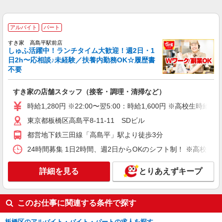
時給1270円〜1320円 ※経験等による ★希望収
入がありましたら、ご相談いただければ希望条件
に合うかの確認もいたします。 ★時間外手当別途
アルバイト
パート
東京都板橋区仲宿50-1
支給 ★上記金額は働きがい向上手当を含みます。
すき家 高島平駅前店
★働きがい向上手当※26年6月改定（地域により異
しゅふ活躍中！ランチタイム大歓迎！週2日・1
詳細を見る
キープ
なる） 社会保険加入者は更に＋50円
日2h〜応相談♪未経験／扶養内勤務OK☆履歴書
不要
NEW
正社員
コンパスグループ・ジャパン株式会社 39185_f
すき家の店舗スタッフ（接客・調理・清掃など）
料理長【正社員】
時給1,280円 ※22:00〜翌5:00：時給1,600円 ※高校生時給1,
月給30万円〜38万円 試用期間中 月給30万円〜
38万円(試用期間3ヶ月) 残業が発生した場合、残業
東京都板橋区高島平8-11-11 SDビル
代を1分単位で別途支給します。 ▼理論年収（基
グランダ大山 （東京都板橋区大山金井町21-
都営地下鉄三田線「高島平」駅より徒歩3分
本給12ヵ月＋賞与） 4,200,000〜5,320,000円 ▼
6 グランダ大山内）
想定年収（理論年収＋残業20H/月）
24時間募集 1日2時間、週2日からOKのシフト制！ ※高校生
4,723,256〜5,982,791円 ※給与は経験や前職給与
詳細を見る
キープ
に応じて決定します。
詳細を見る
とりあえずキープ
アルバイト
パート
株式会社HITOWA フードサービスカンパニー
このお仕事に関連する条件で探す
福祉施設での調理補助【アルバイト・パート】
時給1,226円以上 ※経験によりスタート時給は
板橋区のアルバイト・バイト・パートの求人を探す