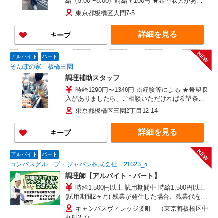
給（5:00〜8:00）時給＋100円 ★希望収入があり
ましたら、ご相談いただければ希望条件に合うか
東京都板橋区大門7-5
の確認もいたします。 ★時間外手当別途支給 ★上
記金額は働きがい向上手当を含みます。 ★働きが
詳細を見る
キープ
い向上手当※26年6月改定（地域により異なる）
社会保険加入者は更に＋50円
NEW
アルバイト
パート
そんぽの家 板橋三園
調理補助スタッフ
時給1290円〜1340円 ※経験等による ★希望収
入がありましたら、ご相談いただければ希望条件
に合うかの確認もいたします。 ★時間外手当別途
東京都板橋区三園2丁目12-14
支給 ★上記金額は働きがい向上手当を含みます。
★働きがい向上手当※26年6月改定（地域により異
詳細を見る
キープ
なる） 社会保険加入者は更に＋50円
NEW
アルバイト
パート
コンパスグループ・ジャパン株式会社 21623_p
調理師【アルバイト・パート】
時給1,500円以上 試用期間中 時給1,500円以上
(試用期間2ヶ月) 残業が発生した場合、残業代を1
分単位で別途支給します。
キャンパスヴィレッジ要町 （東京都板橋区中
丸町2-7）