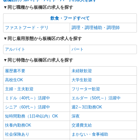
変動します。 ※AP評価制度：あり 年1回の評価
同じ職種から板橋区の求人を探す
により時給を見直します。 ※アルバイト賞与（寸
ホームステーション蓮根 （東京都板橋区坂下3
志）：あり 年2回。勤続年数により金額UP。
丁目30-17）
飲食・フードすべて
ファストフード・デリ
調理・調理補助・調理師
詳細を見る
キープ
同じ雇用形態から板橋区の求人を探す
アルバイト
パート
アルバイト
パート
株式会社HITOWA フードサービスカンパニー
福祉施設での調理員【アルバイト・パート】
同じ特徴から板橋区の求人を探す
時給1,350円以上 ※経験によりスタート時給は
変動します。 ※AP評価制度：あり 年1回の評価
履歴書不要
未経験歓迎
により時給を見直します。 ※アルバイト賞与（寸
CLASWELL小竹向原 （東京都板橋区向原二丁
高校生OK
大学生歓迎
志）：あり 年2回。勤続年数により金額UP。
目11番11号）
主婦・主夫歓迎
フリーター歓迎
詳細を見る
ミドル（40代～）活躍中
キープ
エルダー（50代～）活躍中
シニア（60代～）活躍中
週2～3日勤務OK
短時間勤務（1日4h以内）OK
深夜
扶養内勤務OK
交通費支給
社会保険あり
まかない・食事補助