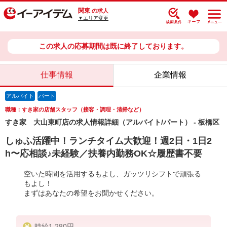
関東
の求人
▼エリア変更
この求人の応募期間は既に終了しております。
仕事情報
企業情報
アルバイト
パート
職種：すき家の店舗スタッフ（接客・調理・清掃など）
すき家 大山東町店の求人情報詳細（アルバイト/パート） - 板橋区
しゅふ活躍中！ランチタイム大歓迎！週2日・1日2
h〜応相談♪未経験／扶養内勤務OK☆履歴書不要
空いた時間を活用するもよし、ガッツリシフトで頑張る
もよし！
まずはあなたの希望をお聞かせください。
時給1,280円