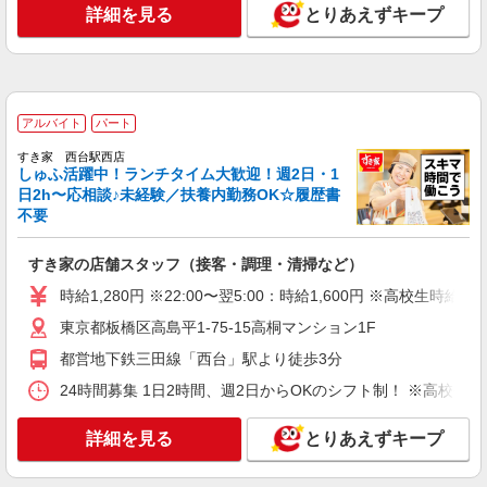
詳細を見る
とりあえずキープ
調理師【アルバイト・パート】
時給1,800円以上 試用期間中 時給1,800円以上
(試用期間2ヶ月) 残業が発生した場合、残業代を1
分単位で別途支給します。
成増厚生病院 （東京都板橋区三園1-19-1 成
増厚生病院BF1）
アルバイト
パート
すき家 西台駅西店
詳細を見る
キープ
しゅふ活躍中！ランチタイム大歓迎！週2日・1
日2h〜応相談♪未経験／扶養内勤務OK☆履歴書
NEW
アルバイト
パート
不要
そんぽの家 板橋徳丸
調理補助スタッフ
すき家の店舗スタッフ（接客・調理・清掃など）
時給1290円〜1340円 ※経験等による ★希望収
時給1,280円 ※22:00〜翌5:00：時給1,600円 ※高校生時給1,
入がありましたら、ご相談いただければ希望条件
に合うかの確認もいたします。 ★時間外手当別途
東京都板橋区高島平1-75-15高桐マンション1F
東京都板橋区徳丸6丁目1-11
支給 ★上記金額は働きがい向上手当を含みます。
都営地下鉄三田線「西台」駅より徒歩3分
★働きがい向上手当※26年6月改定（地域により異
詳細を見る
キープ
なる） 社会保険加入者は更に＋50円
24時間募集 1日2時間、週2日からOKのシフト制！ ※高校生
NEW
アルバイト
パート
詳細を見る
とりあえずキープ
そんぽの家Ｓ 板橋仲宿
調理補助スタッフ