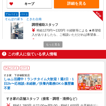
詳細を見る
キープ
NEW
アルバイト
パート
そんぽの家Ｓ ときわ台南
調理補助スタッフ
時給1270円〜1320円 ※経験等による ★希望収
入がありましたら、ご相談いただければ希望条件
に合うかの確認もいたします。 ★時間外手当別途
東京都板橋区東新町1丁目29-6
支給 ★上記金額は働きがい向上手当を含みます。
もっと見る
★働きがい向上手当※26年6月改定（地域により異
詳細を見る
キープ
なる） 社会保険加入者は更に＋50円
この求人に似ている求人情報
NEW
アルバイト
パート
コンパスグループ・ジャパン株式会社 39455_p
アルバイト
パート
調理補助【アルバイト・パート】
すき家 下赤塚駅前店
時給1,300円以上 試用期間中 時給1,300円以上
しゅふ活躍中！ランチタイム大歓迎！週2日・1
(試用期間2ヶ月) 残業が発生した場合、残業代を1
日2h〜応相談♪未経験／扶養内勤務OK☆履歴書
分単位で別途支給します。
不要
グランダ大山弐番館 （東京都板橋区幸町45-
27）
すき家の店舗スタッフ（接客・調理・清掃など）
詳細を見る
キープ
時給1,280円 ※22:00〜翌5:00：時給1,600円 ※高校生時給1,