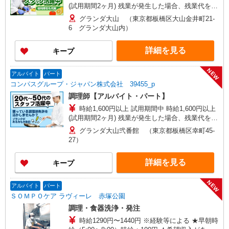
(試用期間2ヶ月) 残業が発生した場合、残業代を1
分単位で別途支給します。
グランダ大山 （東京都板橋区大山金井町21-
6 グランダ大山内）
詳細を見る
キープ
NEW
アルバイト
パート
コンパスグループ・ジャパン株式会社 39455_p
調理師【アルバイト・パート】
時給1,600円以上 試用期間中 時給1,600円以上
(試用期間2ヶ月) 残業が発生した場合、残業代を1
分単位で別途支給します。
グランダ大山弐番館 （東京都板橋区幸町45-
27）
詳細を見る
キープ
NEW
アルバイト
パート
ＳＯＭＰＯケア ラヴィーレ 赤塚公園
調理・食器洗浄・発注
時給1290円〜1440円 ※経験等による ★早朝時