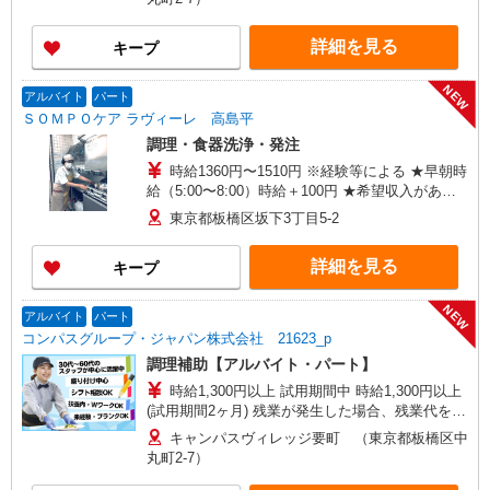
詳細を見る
キープ
NEW
アルバイト
パート
ＳＯＭＰＯケア ラヴィーレ 高島平
調理・食器洗浄・発注
時給1360円〜1510円 ※経験等による ★早朝時
給（5:00〜8:00）時給＋100円 ★希望収入があり
ましたら、ご相談いただければ希望条件に合うか
東京都板橋区坂下3丁目5-2
の確認もいたします。 ★時間外手当別途支給 ★上
記金額は働きがい向上手当を含みます。 ★働きが
詳細を見る
キープ
い向上手当※26年6月改定（地域により異なる）
社会保険加入者は更に＋50円
NEW
アルバイト
パート
コンパスグループ・ジャパン株式会社 21623_p
調理補助【アルバイト・パート】
時給1,300円以上 試用期間中 時給1,300円以上
(試用期間2ヶ月) 残業が発生した場合、残業代を1
分単位で別途支給します。
キャンパスヴィレッジ要町 （東京都板橋区中
丸町2-7）