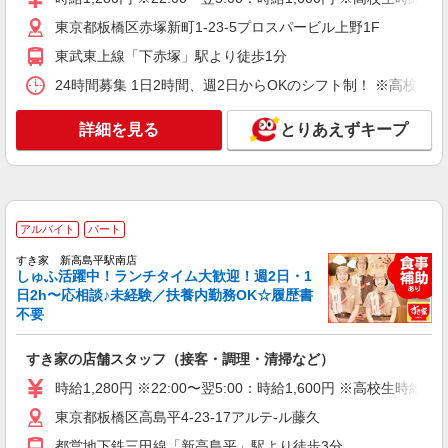
NEW
東京都板橋区赤塚新町1-23-5プロスパービル上野1F
アルバイト
パート
ＳＯＭＰＯケア ラヴィーレ 高島平
東武東上線「下赤塚」駅より徒歩1分
調理・食器洗浄・発注
24時間募集 1日2時間、週2日からOKのシフト制！ ※高校生
時給1360円〜1510円 ※経験等による ★早朝時
給（5:00〜8:00）時給＋100円 ★希望収入があり
詳細を見る
とりあえずキープ
ましたら、ご相談いただければ希望条件に合うか
東京都板橋区坂下3丁目5-2
の確認もいたします。 ★時間外手当別途支給 ★上
記金額は働きがい向上手当を含みます。 ★働きが
詳細を見る
キープ
い向上手当※26年6月改定（地域により異なる）
社会保険加入者は更に＋50円
NEW
アルバイト
パート
アルバイト
パート
コンパスグループ・ジャパン株式会社 39648_p
すき家 新高島平駅南店
しゅふ活躍中！ランチタイム大歓迎！週2日・1
調理師【アルバイト・パート】
日2h〜応相談♪未経験／扶養内勤務OK☆履歴書
時給1,700円以上 試用期間中 時給1,700円以上
不要
(試用期間2ヶ月) 残業が発生した場合、残業代を1
分単位で別途支給します。
有料老人ホームＰＤハウス板橋 （東京都板橋
すき家の店舗スタッフ（接客・調理・清掃など）
区三園1丁目21-2）
時給1,280円 ※22:00〜翌5:00：時給1,600円 ※高校生時給1,
詳細を見る
キープ
東京都板橋区高島平4-23-17アルテ-ル藤久
都営地下鉄三田線「新高島平」駅より徒歩3分