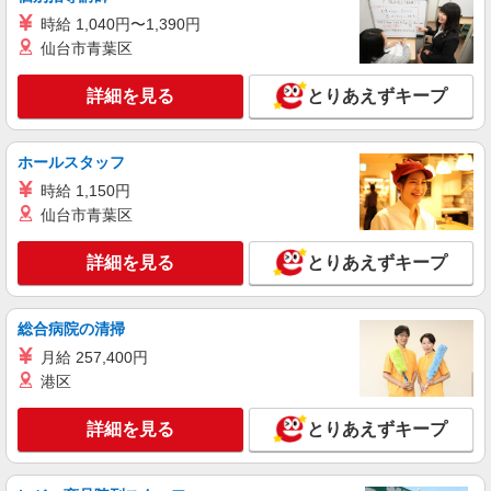
そんぽの家Ｓ 国領
時給 1,040円〜1,390円
調理補助スタッフ
仙台市青葉区
時給1270円〜1320円 ※経験等による ★希望収
入がありましたら、ご相談いただければ希望条件
詳細を見る
とりあえずキープ
に合うかの確認もいたします。 ★時間外手当別途
東京都調布市国領町6丁目12-11
支給 ★上記金額は働きがい向上手当を含みます。
★働きがい向上手当※26年6月改定（地域により異
ホールスタッフ
詳細を見る
キープ
なる） 社会保険加入者は更に＋50円
時給 1,150円
NEW
仙台市青葉区
アルバイト
パート
コンパスグループ・ジャパン株式会社 39633_p
詳細を見る
とりあえずキープ
調理師【アルバイト・パート】
時給1,600円以上 試用期間中 時給1,600円以上
(試用期間2ヶ月) 残業が発生した場合、残業代を1
総合病院の清掃
分単位で別途支給します。
チャームスイート調布 （東京都調布市小島町
月給 257,400円
1丁目14-3）
港区
詳細を見る
キープ
詳細を見る
とりあえずキープ
NEW
アルバイト
パート
そんぽの家 調布多摩川