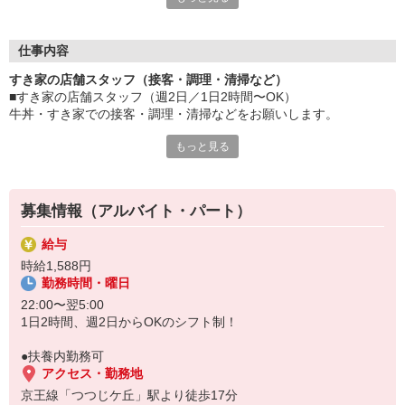
≪ 働くメリットいっぱい ≫
■髪型・髪色自由
オシャレを捨てる必要はありません！
仕事内容
■給与前払い可
すき家の店舗スタッフ（接客・調理・清掃など）
急な出費も安心♪
■すき家の店舗スタッフ（週2日／1日2時間〜OK）
■社員登用あり
牛丼・すき家での接客・調理・清掃などをお願いします。
将来を考えている方は必見です。
もっと見る
具体的には・・・
なか卯、かつ庵、ココス、ジョリーパスタ、ビッグボーイ、華屋
お客様をきれいなお店でお迎え！
与兵衛、オリーブの丘、焼肉いちばんなどを経営しているゼンシ
おいしい牛丼を！
ョーグループ！
あなたの笑顔で！
その中のひとつ『すき家』でお仕事しませんか？
募集情報（アルバイト・パート）
すばやく提供！
給与
他にも、食材の調整や金銭管理、新しく入社したクルーの研修など
時給1,588円
様々なお仕事があります。
勤務時間・曜日
セルフオーダー、セルフ会計で、現金の受け渡しはほとんどありま
せん。※一部店舗を除く
22:00〜翌5:00
取り間違いもなく安心でスムーズ♪
1日2時間、週2日からOKのシフト制！
マニュアルも用意していますので飲食店が初めての方でも大丈夫！
●扶養内勤務可
もちろん先輩クルーがしっかり教えてくれるので安心してくださ
アクセス・勤務地
い。
京王線「つつじケ丘」駅より徒歩17分