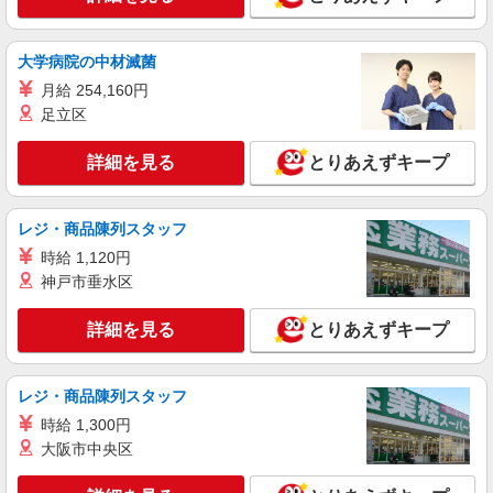
詳細を見る
キープ
大学病院の中材滅菌
月給 254,160円
アルバイト
パート
足立区
株式会社HITOWA フードサービスカンパニー
福祉施設での調理員【アルバイト・パート】
詳細を見る
とりあえずキープ
時給1,400円以上 ※経験によりスタート時給は
変動します。 ※AP評価制度：あり 年1回の評価
により時給を見直します。 ※アルバイト賞与（寸
イリーゼ調布 （東京都調布市多摩川1-13-1）
レジ・商品陳列スタッフ
志）：あり 年2回。勤続年数により金額UP。
時給 1,120円
詳細を見る
キープ
神戸市垂水区
正社員
詳細を見る
とりあえずキープ
株式会社HITOWA フードサービスカンパニー
福祉施設での調理師【正社員】
月給24万円〜27万円 ※給与は経験や前職給与
レジ・商品陳列スタッフ
に応じて決定します。 賞与年2回
時給 1,300円
イリーゼ調布 （東京都調布市多摩川1-13-1）
大阪市中央区
詳細を見る
キープ