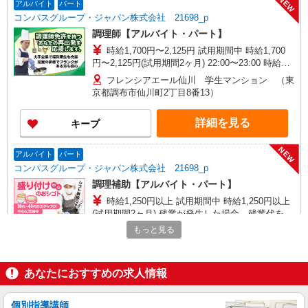
NEW
アルバイト
パート
コンパスグループ・ジャパン株式会社 21698_p
調理師【アルバイト・パート】
時給1,700円〜2,125円 試用期間中 時給1,700
円〜2,125円(試用期間2ヶ月) 22:00〜23:00 時給
2,125円以上 残業が発生した場合、残業代を1分単
フレンシアエール仙川 学生マンション （東
位で別途支給します。
京都調布市仙川町2丁目8番13）
詳細を見る
キープ
NEW
アルバイト
パート
コンパスグループ・ジャパン株式会社 21698_p
調理補助【アルバイト・パート】
時給1,250円以上 試用期間中 時給1,250円以上
(試用期間2ヶ月) 残業が発生した場合、残業代を1
分単位で別途支給します。
もっと見る
フレンシアエール仙川 学生マンション （東
京都調布市仙川町2丁目8番13）
あなたにおすすめの求人情報
詳細を見る
キープ
NEW
個別指導講師
アルバイト
パート