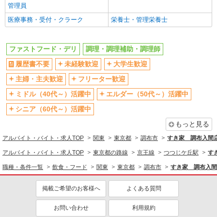
管理員
同じ職種から求人を探す
医療事務・受付・クラーク
栄養士・管理栄養士
飲食・フード
ファストフード・デリ
調理・調理補助・調理師
ファストフード・デリ
調理・調理補助・調理師
同じ特徴から求人を探す
履歴書不要
未経験歓迎
大学生歓迎
未経験歓迎
大学生歓迎
主婦・主夫歓迎
フリーター歓迎
ミドル（40代～）活躍中
週2～3日勤務OK
ミドル（40代～）活躍中
エルダー（50代～）活躍中
短時間勤務（1日4h以内）OK
深夜
シニア（60代～）活躍中
車通勤OK
扶養内勤務OK
もっと見る
交通費支給
社会保険あり
アルバイト・バイト・求人TOP
関東
東京都
調布市
すき家 調布入間
まかない・食事補助
社員登用あり
アルバイト・バイト・求人TOP
東京都の路線
京王線
つつじケ丘駅
す
職種・条件一覧
飲食・フード
関東
東京都
調布市
すき家 調布入間
掲載ご希望のお客様へ
よくある質問
お問い合わせ
利用規約