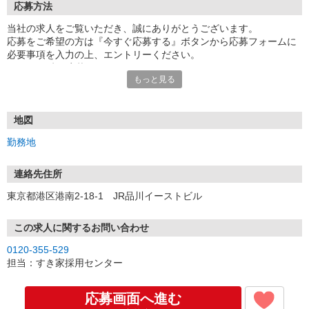
応募方法
当社の求人をご覧いただき、誠にありがとうございます。
応募をご希望の方は『今すぐ応募する』ボタンから応募フォームに
必要事項を入力の上、エントリーください。
☆★☆24時間応募OK！☆★☆
もっと見る
・・・お願い・・・
応募の際は、連絡先に「携帯電話のアドレス」や「携帯電話の番
号」など
地図
普段つながりやすい連絡先を入力してください。
勤務地
連絡先住所
東京都港区港南2-18-1 JR品川イーストビル
この求人に関するお問い合わせ
0120-355-529
担当：すき家採用センター
応募画面へ進む