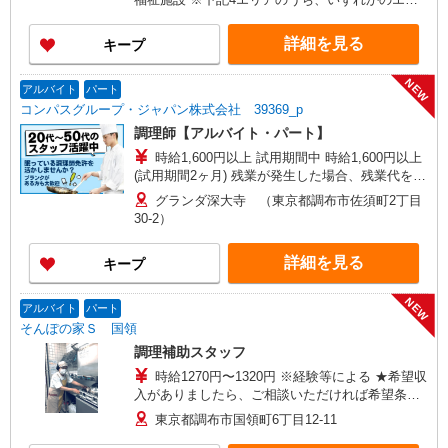
ア・市を担当していただきます。 担当いただく
範囲は、お住まいやご希望を考慮して決定いたし
詳細を見る
キープ
ますのでご相談ください。 ［1］東京エリア
… 八王子市、立川市、府中市、調布市、狛江市
NEW
［2］神奈川エリア …川崎市、横浜市青葉区
アルバイト
パート
［3］千葉エリア … 千葉市緑区、船橋市、市原
コンパスグループ・ジャパン株式会社 39369_p
市、木更津市、松戸市、柏市、流山市 ［4］埼玉
調理師【アルバイト・パート】
エリア … さいたま市大宮区、所沢市、入間
時給1,600円以上 試用期間中 時給1,600円以上
市、狭山市、和光市、朝霞市
(試用期間2ヶ月) 残業が発生した場合、残業代を1
分単位で別途支給します。
グランダ深大寺 （東京都調布市佐須町2丁目
30-2）
詳細を見る
キープ
NEW
アルバイト
パート
そんぽの家Ｓ 国領
調理補助スタッフ
時給1270円〜1320円 ※経験等による ★希望収
入がありましたら、ご相談いただければ希望条件
に合うかの確認もいたします。 ★時間外手当別途
東京都調布市国領町6丁目12-11
支給 ★上記金額は働きがい向上手当を含みます。