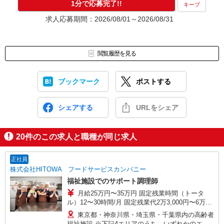
1分で応募完了!!
キープ
求人応募期間：2026/08/01～2026/08/31
閲覧履歴を見る
ブックマーク
ポストする
シェアする
URLをシェア
20
件のこの求人と職種が同じ求人
正社員
株式会社HITOWA フードサービスカンパニー
福祉施設でのサポート調理師
月給25万円〜35万円 固定残業時間（トータ
ル）12〜30時間/月 固定残業代2万3,000円〜6万
3,000円 超過分別途支給 ※給与は経験や前職給与
東京都・神奈川県・埼玉県・千葉県内の高齢者
に応じて決定します。 賞与年2回
福祉施設 ※下記4エリアのうち、いずれかのエリ