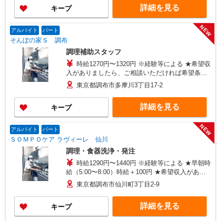
★働きがい向上手当※26年6月改定（地域により異
詳細を見る
キープ
なる） 社会保険加入者は更に＋50円
NEW
アルバイト
パート
そんぽの家Ｓ 調布
調理補助スタッフ
時給1270円〜1320円 ※経験等による ★希望収
入がありましたら、ご相談いただければ希望条件
に合うかの確認もいたします。 ★時間外手当別途
東京都調布市多摩川3丁目17-2
支給 ★上記金額は働きがい向上手当を含みます。
★働きがい向上手当※26年6月改定（地域により異
詳細を見る
キープ
なる） 社会保険加入者は更に＋50円
NEW
アルバイト
パート
ＳＯＭＰＯケア ラヴィーレ 仙川
調理・食器洗浄・発注
時給1290円〜1440円 ※経験等による ★早朝時
給（5:00〜8:00）時給＋100円 ★希望収入があり
ましたら、ご相談いただければ希望条件に合うか
東京都調布市仙川町3丁目2-9
の確認もいたします。 ★時間外手当別途支給 ★上
記金額は働きがい向上手当を含みます。 ★働きが
詳細を見る
キープ
い向上手当※26年6月改定（地域により異なる）
社会保険加入者は更に＋50円