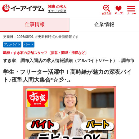
関東
の求人
▼エリア変更
仕事情報
企業情報
更新日：2026/08/01 ※更新日時点の最新情報です
アルバイト
パート
職種：すき家の店舗スタッフ（接客・調理・清掃など）
すき家 調布入間店の求人情報詳細（アルバイト/パート） - 調布市
学生・フリーター活躍中！高時給が魅力の深夜バイ
ト♪夜型人間大集合*☆彡･.｡