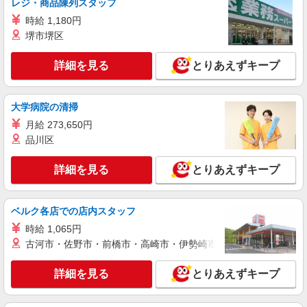
レジ・商品陳列スタッフ
調理補助スタッフ
時給 1,180円
時給1290円〜1340円 ※経験等による ★希望収
堺市堺区
入がありましたら、ご相談いただければ希望条件
に合うかの確認もいたします。 ★時間外手当別途
東京都調布市多摩川3丁目17-1
支給 ★上記金額は働きがい向上手当を含みます。
詳細を見る
とりあえずキープ
★働きがい向上手当※26年6月改定（地域により異
詳細を見る
キープ
なる） 社会保険加入者は更に＋50円
大学病院の清掃
NEW
アルバイト
パート
月給 273,650円
そんぽの家Ｓ 国領
品川区
調理補助スタッフ
時給1270円〜1320円 ※経験等による ★希望収
詳細を見る
とりあえずキープ
入がありましたら、ご相談いただければ希望条件
に合うかの確認もいたします。 ★時間外手当別途
東京都調布市国領町6丁目12-11
支給 ★上記金額は働きがい向上手当を含みます。
ベルク各店での店内スタッフ
★働きがい向上手当※26年6月改定（地域により異
詳細を見る
キープ
なる） 社会保険加入者は更に＋50円
時給 1,065円
古河市・佐野市・前橋市・高崎市・伊勢崎市・太田市・館林市・
NEW
アルバイト
パート
コンパスグループ・ジャパン株式会社 21698_p
詳細を見る
とりあえずキープ
調理員【アルバイト・パート】
時給1,600円〜2,000円 試用期間中 時給1,600