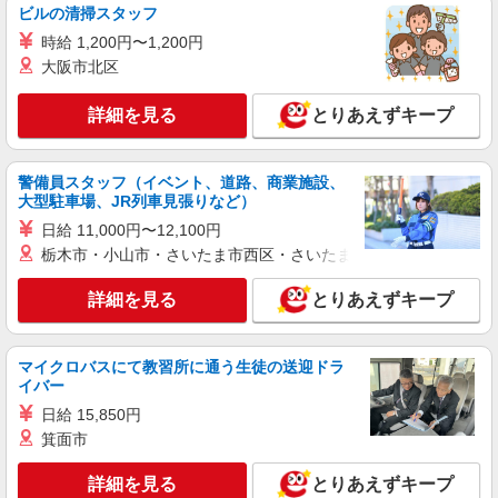
円〜2,000円(試用期間2ヶ月) 22:00〜23:00 時給
ビルの清掃スタッフ
2,000円以上 残業が発生した場合、残業代を1分単
フレンシアエール仙川 学生マンション （東
時給 1,200円〜1,200円
位で別途支給します。
京都調布市仙川町2丁目8番13）
大阪市北区
詳細を見る
キープ
詳細を見る
とりあえずキープ
正社員
株式会社HITOWA フードサービスカンパニー
警備員スタッフ（イベント、道路、商業施設、
大型駐車場、JR列車見張りなど）
福祉施設での調理師【正社員】
日給 11,000円〜12,100円
月給27万円〜30万円 ※給与は経験や前職給与
に応じて決定します。 賞与年2回
栃木市・小山市・さいたま市西区・さいたま市岩槻区・久喜市・
フローレンスケア調布 （東京都調布市小島町
詳細を見る
とりあえずキープ
1-16-3）
詳細を見る
キープ
マイクロバスにて教習所に通う生徒の送迎ドラ
イバー
アルバイト
パート
日給 15,850円
株式会社HITOWA フードサービスカンパニー
箕面市
福祉施設での調理補助【アルバイト・パート】
時給1,226円 ※経験によりスタート時給は変動
詳細を見る
とりあえずキープ
します。 ※AP評価制度：あり 年1回の評価によ