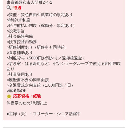
東京都調布市入間町2-4-1
待遇
○髪型・髪色自由※就業時の規定あり
○時給UP制度
○給与前払い制度（稼働分・規定あり）
○役職手当
○社会保険完備
○扶養控除内勤務
○研修制度あり（研修中も同時給）
○食事補助あり
○制服貸与（5000円お預かり／返却後返金）
○すき家・はま寿司など、ゼンショーグループで使える割引制度
あり
○社員登用あり
○履歴書不要の簡単面接
○交通費規定内支給（1,000円迄／日）
○車通勤OK
応募資格・経験
深夜帯のため18歳以上
●主婦（夫）・フリーター・シニア活躍中