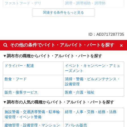
ファストフード・デリ
調理・調理補助・調理師
関連する条件をもっと見る
同じ雇用形態からつつじケ丘駅の求人を探す
アルバイト
パート
同じ特徴からつつじケ丘駅の求人を探す
ID：AE0717287735
履歴書不要
未経験歓迎
その他の条件でバイト・アルバイト・パートを探す
大学生歓迎
主婦・主夫歓迎
調布市の職種からバイト・アルバイト・パートを探す
フリーター歓迎
ミドル（40代～）活躍中
ドライバー・配達
イベント・キャンペーン・アミュ
エルダー（50代～）活躍中
シニア（60代～）活躍中
ーズメント
週2～3日勤務OK
短時間勤務（1日4h以内）OK
飲食・フード
清掃・警備・ビルメンテナンス・
深夜
車通勤OK
設備管理
扶養内勤務OK
交通費支給
販売・接客サービス
医療・介護・福祉
社会保険あり
まかない・食事補助
調布市の人気の職種からバイト・アルバイト・パートを探す
社割・特典あり
制服貸与
施設警備・交通誘導警備・駐車輪
経理・人事・労務・総務・法務
研修制度あり
社員登用あり
場管理・イベント警備
高収入・高額
建物管理・設備管理・マンション
アパレル販売