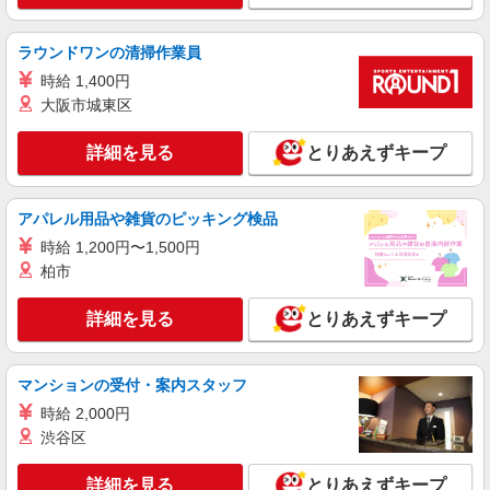
り時給を見直します。 ※アルバイト賞与（寸
イリーゼ調布 （東京都調布市多摩川1-13-1）
志）：あり 年2回。勤続年数により金額UP。
ラウンドワンの清掃作業員
詳細を見る
キープ
時給 1,400円
大阪市城東区
パート
ツクイ調布菊野台（デイサービス）
詳細を見る
とりあえずキープ
デイサービス 調理スタッフ（ミールケアクル
ー）
アパレル用品や雑貨のピッキング検品
時給1,226円〜1,260円 ★土日祝日は時給100円
アップ！ ※給与幅は資格・経験等による
時給 1,200円〜1,500円
東京都調布市菊野台2丁目45-4
柏市
詳細を見る
キープ
詳細を見る
とりあえずキープ
正社員
マンションの受付・案内スタッフ
株式会社HITOWA フードサービスカンパニー
福祉施設での栄養士【正社員】
時給 2,000円
渋谷区
月給24万円〜27万円 ※給与は経験や前職給与
に応じて決定します。 賞与年2回
詳細を見る
とりあえずキープ
イリーゼ調布 （東京都調布市多摩川1-13-1）