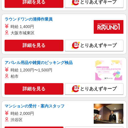
詳細を見る
とりあえずキープ
詳細を見る
キープ
ラウンドワンの清掃作業員
アルバイト
パート
時給 1,400円
そんぽの家S 国領
大阪市城東区
調理補助スタッフ
時給1270円〜1320円 ※経験等による ★希望収
詳細を見る
とりあえずキープ
入がありましたら、ご相談いただければ希望条件
に合うかの確認もいたします。 ★時間外手当別途
東京都調布市国領町6丁目12-11
支給 ★上記金額は働きがい向上手当を含みます。
アパレル用品や雑貨のピッキング検品
★働きがい向上手当※26年6月改定（地域により異
詳細を見る
キープ
なる） 社会保険加入者は更に＋50円
時給 1,200円〜1,500円
柏市
アルバイト
パート
コンパスグループ・ジャパン株式会社 39278_p
詳細を見る
とりあえずキープ
調理補助【アルバイト・パート】
時給1,280円以上 試用期間中 時給1,280円以上
(試用期間2ヶ月) 残業が発生した場合、残業代を1
マンションの受付・案内スタッフ
分単位で別途支給します。
グランダ調布 （東京都調布市富士見町2-14-
時給 2,000円
2）
渋谷区