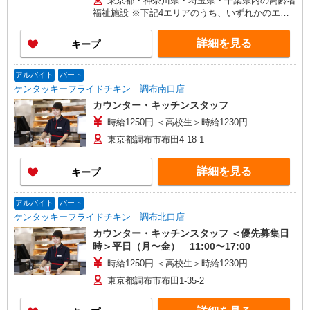
東京都・神奈川県・埼玉県・千葉県内の高齢者
に応じて決定します。 賞与年2回
福祉施設 ※下記4エリアのうち、いずれかのエリ
ア・市を担当していただきます。 担当いただく
範囲は、お住まいやご希望を考慮して決定いたし
詳細を見る
キープ
ますのでご相談ください。 ［1］東京エリア
… 八王子市、立川市、府中市、調布市、狛江市
［2］神奈川エリア …川崎市、横浜市青葉区
アルバイト
パート
［3］千葉エリア … 千葉市緑区、船橋市、市原
ケンタッキーフライドチキン 調布南口店
市、木更津市、松戸市、柏市、流山市 ［4］埼玉
カウンター・キッチンスタッフ
エリア … さいたま市大宮区、所沢市、入間
時給1250円 ＜高校生＞時給1230円
市、狭山市、和光市、朝霞市
東京都調布市布田4-18-1
詳細を見る
キープ
アルバイト
パート
ケンタッキーフライドチキン 調布北口店
カウンター・キッチンスタッフ ＜優先募集日
時＞平日（月〜金） 11:00〜17:00
時給1250円 ＜高校生＞時給1230円
東京都調布市布田1-35-2