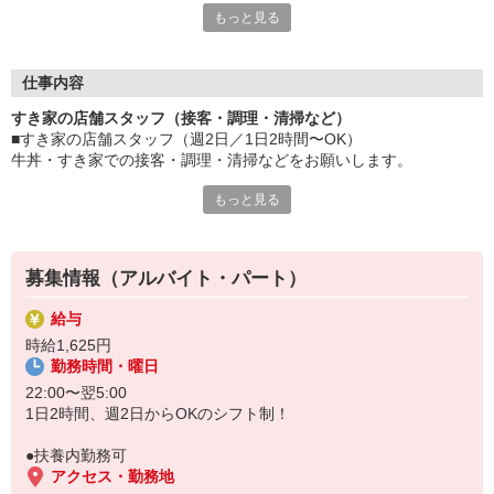
もっと見る
≪ 働くメリットいっぱい ≫
■髪型・髪色自由
オシャレを捨てる必要はありません！
仕事内容
■給与前払い可
すき家の店舗スタッフ（接客・調理・清掃など）
急な出費も安心♪
■すき家の店舗スタッフ（週2日／1日2時間〜OK）
■社員登用あり
牛丼・すき家での接客・調理・清掃などをお願いします。
将来を考えている方は必見です。
もっと見る
具体的には・・・
なか卯、かつ庵、ココス、ジョリーパスタ、ビッグボーイ、華屋
お客様をきれいなお店でお迎え！
与兵衛、オリーブの丘、焼肉いちばんなどを経営しているゼンシ
おいしい牛丼を！
ョーグループ！
あなたの笑顔で！
その中のひとつ『すき家』でお仕事しませんか？
募集情報（アルバイト・パート）
すばやく提供！
給与
他にも、食材の調整や金銭管理、新しく入社したクルーの研修など
時給1,625円
様々なお仕事があります。
勤務時間・曜日
セルフオーダー、セルフ会計で、現金の受け渡しはほとんどありま
せん。※一部店舗を除く
22:00〜翌5:00
取り間違いもなく安心でスムーズ♪
1日2時間、週2日からOKのシフト制！
マニュアルも用意していますので飲食店が初めての方でも大丈夫！
●扶養内勤務可
もちろん先輩クルーがしっかり教えてくれるので安心してくださ
アクセス・勤務地