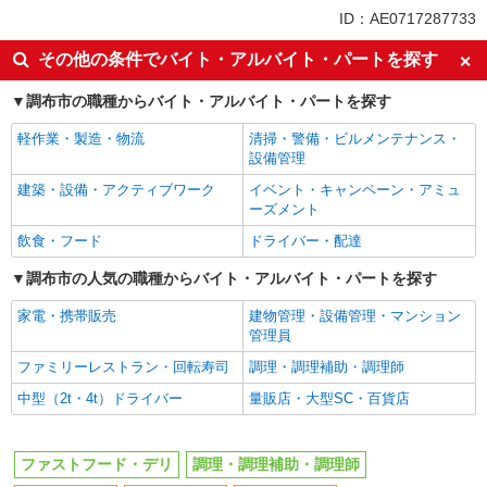
同じ特徴から国領駅の求人を探す
ID：AE0717287733
履歴書不要
未経験歓迎
その他の条件でバイト・アルバイト・パートを探す
大学生歓迎
主婦・主夫歓迎
調布市の職種からバイト・アルバイト・パートを探す
フリーター歓迎
ミドル（40代～）活躍中
軽作業・製造・物流
清掃・警備・ビルメンテナンス・
エルダー（50代～）活躍中
シニア（60代～）活躍中
設備管理
週2～3日勤務OK
短時間勤務（1日4h以内）OK
建築・設備・アクティブワーク
イベント・キャンペーン・アミュ
深夜
車通勤OK
ーズメント
扶養内勤務OK
交通費支給
飲食・フード
ドライバー・配達
社会保険あり
まかない・食事補助
調布市の人気の職種からバイト・アルバイト・パートを探す
社割・特典あり
制服貸与
家電・携帯販売
建物管理・設備管理・マンション
研修制度あり
社員登用あり
管理員
高収入・高額
ファミリーレストラン・回転寿司
調理・調理補助・調理師
中型（2t・4t）ドライバー
量販店・大型SC・百貨店
同じ職種から求人を探す
飲食・フード
ファストフード・デリ
調理・調理補助・調理師
ファストフード・デリ
調理・調理補助・調理師