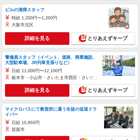
フレンシアエール仙川 学生マンション （東
位で別途支給します。
京都調布市仙川町2丁目8番13）
ビルの清掃スタッフ
時給 1,200円〜1,200円
詳細を見る
キープ
大阪市北区
アルバイト
パート
詳細を見る
とりあえずキープ
そんぽの家S 国領
調理補助スタッフ
時給1270円〜1320円 ※経験等による ★希望収
警備員スタッフ（イベント、道路、商業施設、
入がありましたら、ご相談いただければ希望条件
大型駐車場、JR列車見張りなど）
に合うかの確認もいたします。 ★時間外手当別途
東京都調布市国領町6丁目12-11
日給 11,000円〜12,100円
支給 ★上記金額は働きがい向上手当を含みます。
栃木市・小山市・さいたま市西区・さいたま市岩槻区・久喜市・
★働きがい向上手当※26年6月改定（地域により異
詳細を見る
キープ
なる） 社会保険加入者は更に＋50円
詳細を見る
とりあえずキープ
アルバイト
パート
コンパスグループ・ジャパン株式会社 21698_p
マイクロバスにて教習所に通う生徒の送迎ドラ
調理師【アルバイト・パート】
イバー
時給1,700円〜2,125円 試用期間中 時給1,700
日給 15,850円
円〜2,125円(試用期間2ヶ月) 22:00〜23:00 時給
箕面市
2,125円以上 残業が発生した場合、残業代を1分単
フレンシアエール仙川 学生マンション （東
位で別途支給します。
京都調布市仙川町2丁目8番13）