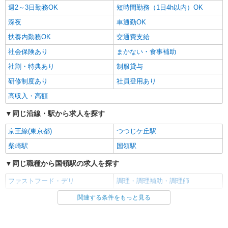
週2～3日勤務OK
短時間勤務（1日4h以内）OK
深夜
車通勤OK
扶養内勤務OK
交通費支給
社会保険あり
まかない・食事補助
社割・特典あり
制服貸与
研修制度あり
社員登用あり
高収入・高額
同じ沿線・駅から求人を探す
京王線(東京都)
つつじケ丘駅
柴崎駅
国領駅
同じ職種から国領駅の求人を探す
ファストフード・デリ
調理・調理補助・調理師
関連する条件をもっと見る
同じ雇用形態から国領駅の求人を探す
アルバイト
パート