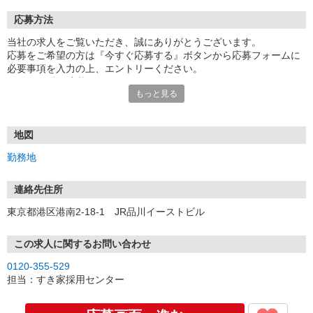
応募方法
当社の求人をご覧いただき、誠にありがとうございます。
応募をご希望の方は『今すぐ応募する』ボタンから応募フォームに
必要事項を入力の上、エントリーください。
☆★☆24時間応募OK！☆★☆
もっと見る
・・・お願い・・・
応募の際は、連絡先に「携帯電話のアドレス」や「携帯電話の番
号」など
地図
普段つながりやすい連絡先を入力してください。
勤務地
連絡先住所
東京都港区港南2-18-1 JR品川イーストビル
この求人に関するお問い合わせ
0120-355-529
担当：すき家採用センター