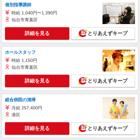
個別指導講師
時給1,250円以上 試用期間中 時給1,250円以上
(試用期間2ヶ月) 残業が発生した場合、残業代を1
時給 1,040円〜1,390円
分単位で別途支給します。
チャームスイート調布 （東京都調布市小島町
仙台市青葉区
1丁目14-3）
詳細を見る
とりあえずキープ
詳細を見る
キープ
ホールスタッフ
アルバイト
パート
そんぽの家 調布多摩川
時給 1,150円
調理補助スタッフ
仙台市青葉区
時給1290円〜1340円 ※経験等による ★希望収
入がありましたら、ご相談いただければ希望条件
詳細を見る
とりあえずキープ
に合うかの確認もいたします。 ★時間外手当別途
東京都調布市多摩川3丁目17-1
支給 ★上記金額は働きがい向上手当を含みます。
★働きがい向上手当※26年6月改定（地域により異
総合病院の清掃
詳細を見る
キープ
なる） 社会保険加入者は更に＋50円
月給 257,400円
港区
アルバイト
パート
SOMPOケア ラヴィーレ 仙川
詳細を見る
とりあえずキープ
調理・食器洗浄・発注
時給1290円〜1440円 ※経験等による ★早朝時