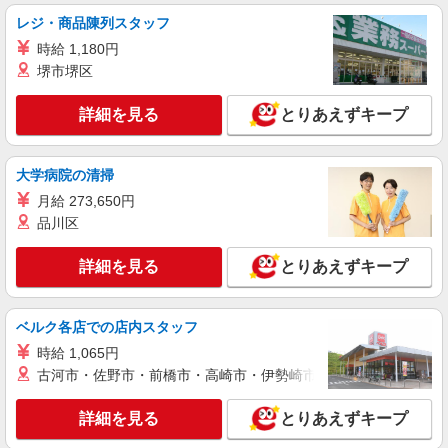
給（5:00〜8:00）時給＋100円 ★希望収入があり
レジ・商品陳列スタッフ
ましたら、ご相談いただければ希望条件に合うか
東京都調布市仙川町3丁目2-9
の確認もいたします。 ★時間外手当別途支給 ★上
時給 1,180円
記金額は働きがい向上手当を含みます。 ★働きが
堺市堺区
詳細を見る
キープ
い向上手当※26年6月改定（地域により異なる）
社会保険加入者は更に＋50円
詳細を見る
とりあえずキープ
アルバイト
パート
コンパスグループ・ジャパン株式会社 39369_p
調理師【アルバイト・パート】
大学病院の清掃
時給1,600円以上 試用期間中 時給1,600円以上
月給 273,650円
(試用期間2ヶ月) 残業が発生した場合、残業代を1
品川区
分単位で別途支給します。
グランダ深大寺 （東京都調布市佐須町2丁目
30-2）
詳細を見る
とりあえずキープ
詳細を見る
キープ
ベルク各店での店内スタッフ
アルバイト
パート
時給 1,065円
コンパスグループ・ジャパン株式会社 21698_p
古河市・佐野市・前橋市・高崎市・伊勢崎市・太田市・館林市・
調理員【アルバイト・パート】
時給1,600円〜2,000円 試用期間中 時給1,600
詳細を見る
とりあえずキープ
円〜2,000円(試用期間2ヶ月) 22:00〜23:00 時給
2,000円以上 残業が発生した場合、残業代を1分単