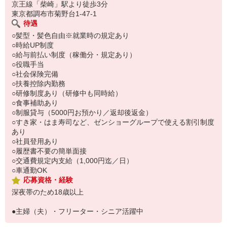
い。
京王線「柴崎」駅より徒歩3分
東京都調布市菊野台1-47-1
待遇
○髪型・髪色自由※就業時の規定あり
○時給UP制度
○給与前払い制度（稼働分・規定あり）
○役職手当
○社会保険完備
○扶養控除内勤務
○研修制度あり（研修中も同時給）
○食事補助あり
○制服貸与（5000円お預かり／返却後返金）
○すき家・はま寿司など、ゼンショーグループで使える割引制度
あり
○社員登用あり
○履歴書不要の簡単面接
○交通費規定内支給（1,000円迄／日）
○車通勤OK
応募資格・経験
深夜帯のため18歳以上
●主婦（夫）・フリーター・シニア活躍中