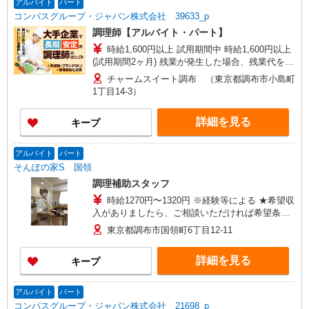
アルバイト
パート
コンパスグループ・ジャパン株式会社 39633_p
調理師【アルバイト・パート】
時給1,600円以上 試用期間中 時給1,600円以上
(試用期間2ヶ月) 残業が発生した場合、残業代を1
分単位で別途支給します。
チャームスイート調布 （東京都調布市小島町
1丁目14-3）
詳細を見る
キープ
アルバイト
パート
そんぽの家S 国領
調理補助スタッフ
時給1270円〜1320円 ※経験等による ★希望収
入がありましたら、ご相談いただければ希望条件
に合うかの確認もいたします。 ★時間外手当別途
東京都調布市国領町6丁目12-11
支給 ★上記金額は働きがい向上手当を含みます。
★働きがい向上手当※26年6月改定（地域により異
詳細を見る
キープ
なる） 社会保険加入者は更に＋50円
アルバイト
パート
コンパスグループ・ジャパン株式会社 21698_p