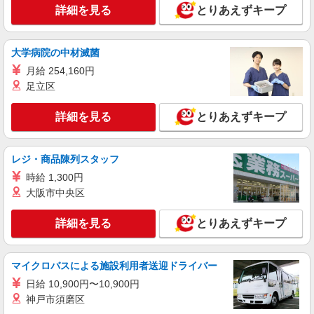
詳細を見る
キープ
詳細を見る
とりあえずキープ
アルバイト
パート
大学病院の中材滅菌
すき家 飛田給店
すき家の店舗スタッフ（接客・調理・清掃な
月給 254,160円
ど）
足立区
時給1,600円
詳細を見る
とりあえずキープ
東京都調布市飛田給1-23-38荒井ビル
詳細を見る
キープ
レジ・商品陳列スタッフ
時給 1,300円
正社員
大阪市中央区
株式会社HITOWA フードサービスカンパニー
福祉施設での調理師【正社員】
詳細を見る
とりあえずキープ
月給24万円〜27万円 ※給与は経験や前職給与
に応じて決定します。 賞与年2回
イリーゼ調布 （東京都調布市多摩川1-13-1）
マイクロバスによる施設利用者送迎ドライバー
日給 10,900円〜10,900円
詳細を見る
キープ
神戸市須磨区