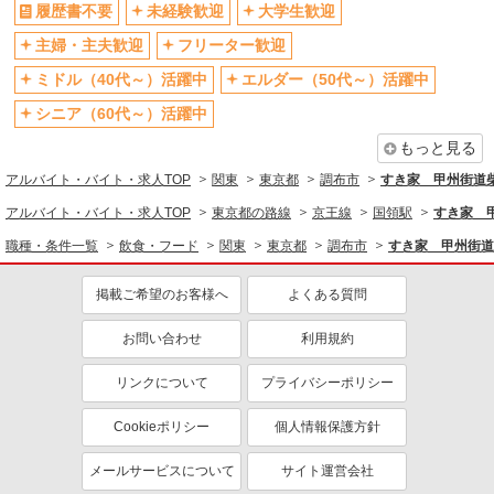
履歴書不要
未経験歓迎
大学生歓迎
同じ特徴から求人を探す
主婦・主夫歓迎
フリーター歓迎
未経験歓迎
大学生歓迎
ミドル（40代～）活躍中
エルダー（50代～）活躍中
ミドル（40代～）活躍中
週2～3日勤務OK
シニア（60代～）活躍中
短時間勤務（1日4h以内）OK
深夜
もっと見る
車通勤OK
扶養内勤務OK
アルバイト・バイト・求人TOP
関東
東京都
調布市
すき家 甲州街道
交通費支給
社会保険あり
アルバイト・バイト・求人TOP
東京都の路線
京王線
国領駅
すき家 
まかない・食事補助
社員登用あり
職種・条件一覧
飲食・フード
関東
東京都
調布市
すき家 甲州街道
掲載ご希望のお客様へ
よくある質問
お問い合わせ
利用規約
リンクについて
プライバシーポリシー
Cookieポリシー
個人情報保護方針
メールサービスについて
サイト運営会社