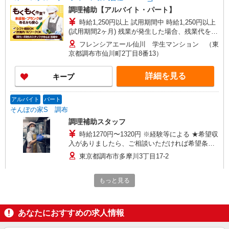
調理補助【アルバイト・パート】
時給1,250円以上 試用期間中 時給1,250円以上
(試用期間2ヶ月) 残業が発生した場合、残業代を1
分単位で別途支給します。
フレンシアエール仙川 学生マンション （東
京都調布市仙川町2丁目8番13）
詳細を見る
キープ
アルバイト
パート
そんぽの家S 調布
調理補助スタッフ
時給1270円〜1320円 ※経験等による ★希望収
入がありましたら、ご相談いただければ希望条件
に合うかの確認もいたします。 ★時間外手当別途
東京都調布市多摩川3丁目17-2
支給 ★上記金額は働きがい向上手当を含みます。
★働きがい向上手当※26年6月改定（地域により異
詳細を見る
キープ
なる） 社会保険加入者は更に＋50円
もっと見る
アルバイト
パート
コンパスグループ・ジャパン株式会社 39633_p
あなたにおすすめの求人情報
調理補助【アルバイト・パート】