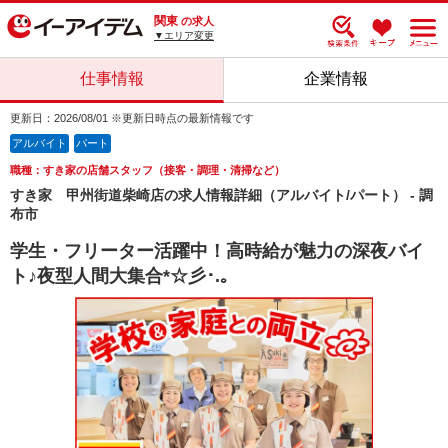
関東
の求人
▼エリア変更
仕事情報
企業情報
更新日：2026/08/01 ※更新日時点の最新情報です
アルバイト
パート
職種：すき家の店舗スタッフ（接客・調理・清掃など）
すき家 甲州街道柴崎店の求人情報詳細（アルバイト/パート） - 調
布市
学生・フリーター活躍中！高時給が魅力の深夜バイ
ト♪夜型人間大集合*☆彡･.｡