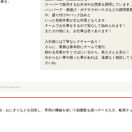
応募を。
スーパーで販売するお弁当やお惣菜を調理しています
ハンバーグ・唐揚げ・ポテサラやパスタなどの調理業
や、盛り付けやパック詰めと
いった包装作業が主な作業となります。
チームでお仕事をするので安心して始められます！
またその他にも、お仕事は色々あります！
入社後には丁寧なレクチャーあり！
さらに、業務は基本的にチームで進行。
頼れる先輩がすぐそばにいるから、新人さんも安心！
分からない事や困った事があれば、遠慮なく相談して
さいね。
当・おにぎりなどを回収し、専用の機械を使いて細菌数を調べデータ入力、帳票チ