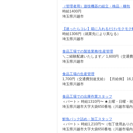
（管理者用）遊技機器の組立・検品・梱包
時給1400円
埼玉県川越市
【迷ったらコレ】箱に入れるだけ♪モクモク
時給1306円（就業先により異なる）
埼玉県川越市
食品工場での製造業務/生産管理
＼ご経験配慮いたします／ 1,600円（交通
埼玉県川越市
食品工場の生産管理
1,700円（交通費別途支給） 【月給例】 16,15
埼玉県川越市
食品工場での出庫作業スタッフ
＜パート＞ 時給1310円〜 ★土曜・日曜・
埼玉県川越市大字大袋650番地（川越市場
鮮魚パック詰め・加工スタッフ
＜パート＞ 時給1,210円〜（包丁使用ありの
埼玉県川越市大字大袋650番地（川越市場