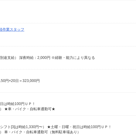
軽作業スタッフ
費別途支給） 深夜時給：2,000円 ※経験・能力により異なる
0円×20日＝323,000円
祝日は時給100円ＵＰ！
内） ★車・バイク・自転車通勤可★
シフト[3]は時給1,330円〜） ★土曜・日曜・祝日は時給100円ＵＰ！
内） 車・バイク・自転車通勤可（無料駐車場あり）