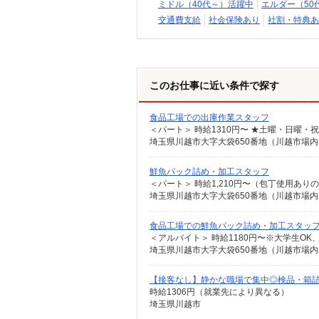
ミドル（40代～）活躍中
エルダー（50
交通費支給
社会保険あり
社割・特典あ
このお仕事に近い条件で探す
食品工場での出庫作業スタッフ
＜パート＞ 時給1310円〜 ★土曜・日曜・祝
埼玉県川越市大字大袋650番地（川越市場
鮮魚パック詰め・加工スタッフ
＜パート＞ 時給1,210円〜（包丁使用ありの
埼玉県川越市大字大袋650番地（川越市場
食品工場での鮮魚パック詰め・加工スタッ
＜アルバイト＞ 時給1180円〜※大学生OK
埼玉県川越市大字大袋650番地（川越市場内
【接客なし】静かな職場で集中◎検品・箱
時給1306円（就業先により異なる）
埼玉県川越市