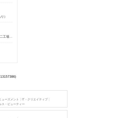
あり）
■くらづくり本舗 第三工場 埼玉県川越市古谷上5323 ※当社は、第三工場のほか、 第一工場（埼玉県川越市久保町5番地3） 第二工場（埼玉県川越市西小仙波町1-6-3） の製造工場があります。 状況によっては、工場間異動もございますので、その際は事前に相談に応じます。
513157386)
ミューズメント
IT・クリエイティブ
ルス・ビューティー