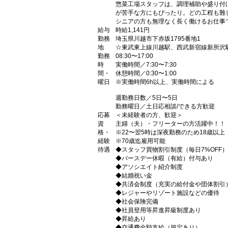
惣菜工場スタッフは、調理補助や盛り付
が苦手な方にもぴったり。どの工程も難
シニアの方も無理なく長く働けるお仕事
給与
時給1,141円
勤務
埼玉県川越市下赤坂1795番地1
地
☆東武東上線川越駅、西武新宿線新所沢駅
勤務
08:30〜17:00
時
実働時間／7:30〜7:30
間・
休憩時間／0:30〜1:00
曜日
※実働時間6h以上、実働時間による
週勤務日数／5日〜5日
勤務曜日／土日応相談/できる方歓迎
応募
＜未経験者の方、歓迎＞
資
主婦（夫）・フリーターの方活躍中！！
格・
※22〜翌5時は深夜勤務のため18歳以
経験
※70歳迄雇用可能
待遇
◆スタッフ買物割引制度（毎日7%OFF）
◆バースデー休暇（有給）付与あり
◆アソシエイト紹介制度
◆結婚祝い金
◆共済会制度（充実の給付金や団体割引
◆レジャーやリゾート施設などの優待
◆社会保険完備
◆社員登用等昇進昇級制度あり
◆昇給あり
◆交通費全額支給（規定あり）