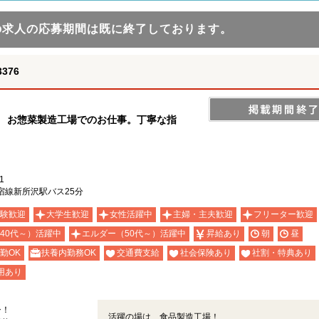
の求人の応募期間は既に終了しております。
376
！ お惣菜製造工場でのお仕事。丁寧な指
1
宿線新所沢駅バス25分
験歓迎
大学生歓迎
女性活躍中
主婦・主夫歓迎
フリーター歓迎
40代～）活躍中
エルダー（50代～）活躍中
昇給あり
朝
昼
勤OK
扶養内勤務OK
交通費支給
社会保険あり
社割・特典あり
用あり
シ！
活躍の場は、食品製造工場！