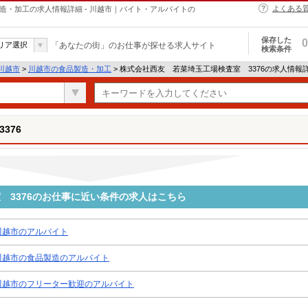
よくある
造・加工の求人情報詳細 - 川越市｜バイト・アルバイトの
保存した
0
リア選択
「あなたの街」のお仕事が探せる求人サイト
検索条件
川越市
>
川越市の食品製造・加工
> 株式会社西友 若菜埼玉工場検査室 3376の求人情報
376
 3376のお仕事に近い条件の求人はこちら
川越市のアルバイト
川越市の食品製造のアルバイト
川越市のフリーター歓迎のアルバイト