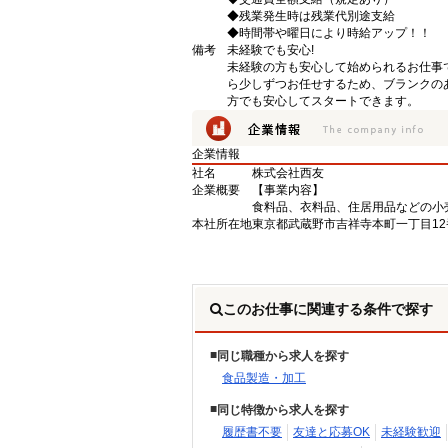
◆残業発生時は残業代別途支給
◆時間帯や曜日により時給アップ！！
備考
未経験でも安心!
未経験の方も安心して始められるお仕事
ら少しずつお任せするため、ブランクの
方でも安心してスタートできます。
企業情報
社名
株式会社西友
企業概要
【事業内容】
食料品、衣料品、住居用品などの小
本社所在地
東京都武蔵野市吉祥寺本町一丁目12
このお仕事に関連する条件で探す
同じ職種から求人を探す
食品製造・加工
同じ特徴から求人を探す
履歴書不要
友達と応募OK
未経験歓迎