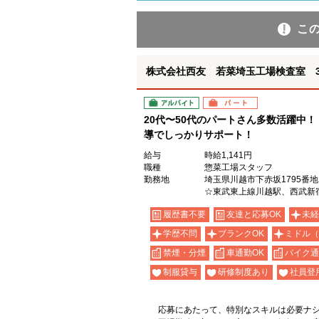
こ
株式会社西友 若菜埼玉工場検査室 3
アルバイト
パート
20代〜50代のパートさん多数活躍中
導でしっかりサポート！
給与
時給1,141円
職種
惣菜工場スタッフ
勤務地
埼玉県川越市下赤坂1795番地
☆東武東上線川越駅、西武新
履歴書不要
友達と応募OK
未経
学歴不問
ブランクOK
ミドル（
禁煙・分煙
車通勤OK
バイク通
制服貸与
研修制度あり
社員登
応募にあたって、特別なスキルは必要ナ