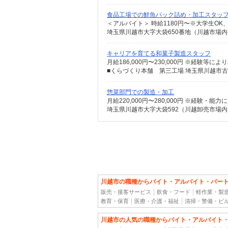
食品工場での鮮魚パック詰め・加工スタッ
＜アルバイト＞ 時給1180円〜※大学生O
埼玉県川越市大字大袋650番地（川越市場内
キャリアを育てる和菓子製造スタッフ
月給186,000円〜230,000円 ※経験等に
惣菜部門での製造・加工
月給220,000円〜280,000円 ※経験・能
埼玉県川越市大字大袋592（川越卸売市場内
川越市の職種からバイト・アルバイト・パー
販売・接客サービス
飲食・フード
軽作業・製
教育・保育
医療・介護・福祉
清掃・警備・ビ
川越市の人気の職種からバイト・アルバイト