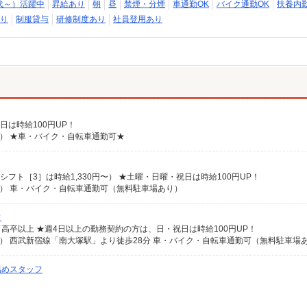
代～）活躍中
昇給あり
朝
昼
禁煙・分煙
車通勤OK
バイク通勤OK
扶養内勤
り
制服貸与
研修制度あり
社員登用あり
日は時給100円UP！
内） ★車・バイク・自転車通勤可★
シフト［3］は時給1,330円〜） ★土曜・日曜・祝日は時給100円UP！
内） 車・バイク・自転車通勤可（無料駐車場あり）
フ
、高卒以上 ★週4日以上の勤務契約の方は、日・祝日は時給100円UP！
） 西武新宿線「南大塚駅」より徒歩28分 車・バイク・自転車通勤可（無料駐車場
詰めスタッフ