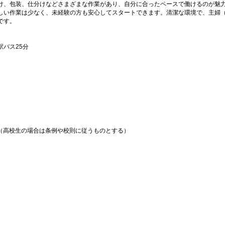
け、包装、仕分けなどさまざまな作業があり、自分に合ったペースで働けるのが魅
しい作業は少なく、未経験の方も安心してスタートできます。清潔な環境で、主婦
です。
バス25分
上（高校生の場合は条例や校則に従うものとする）
）