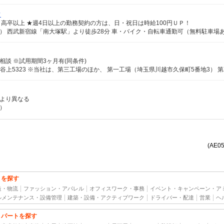
フ
K、高卒以上 ★週4日以上の勤務契約の方は、日・祝日は時給100円ＵＰ！
） 西武新宿線「南大塚駅」より徒歩28分 車・バイク・自転車通勤可（無料駐車場
より相談 ※試用期間3ヶ月有(同条件)
力により異なる
）
(AE0
トを探す
造・物流
ファッション・アパレル
オフィスワーク・事務
イベント・キャンペーン・ア
ルメンテナンス・設備管理
建築・設備・アクティブワーク
ドライバー・配達
営業
ヘ
・パートを探す