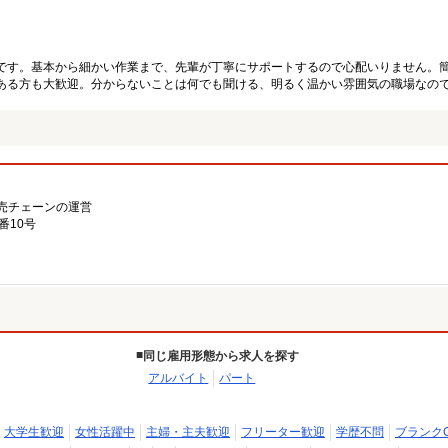
です。基本から細かい作業まで、先輩が丁寧にサポートするので心配いりません。
ある方も大歓迎。分からないことは何でも聞ける、明るく温かい雰囲気の職場なの
売チェーンの運営
番10号
同じ雇用形態から求人を探す
アルバイト
パート
大学生歓迎
女性活躍中
主婦・主夫歓迎
フリーター歓迎
学歴不問
ブランク