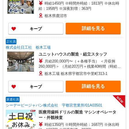
時給1450円 ※時間外時給：1813円 ※休出時
（金沢区・戸塚区・神奈川区・鶴見区・都筑
給：1958円 ※深夜割増：363円
区）、綾瀬市、大和市、藤沢市、平塚市 【福島
県】いわき市、郡山市 【宮城県】仙台市（若林
栃木県鹿沼市
区・青葉区・泉区）、角田市、利府町、大衡村、
大和町 【岩手県】北上市 【静岡県】浜松市南区、
詳細を見る
キープ
磐田市 【兵庫県】姫路市 【愛知県】東海市、豊橋
市、豊田市、岡崎市、小牧市 【岐阜県】安八町
【三重県】いなべ市、四日市市 【福岡県】北九州
正社員
市小倉南区、宮若市、田川市、豊前市、苅田町
株式会社日工社 栃木工場
ユニットハウスの製造・組立スタッフ
月給200,000円〜（＋各種手当） ＜月収例
260,000円＞ （月給20万円＋残業40時間（時給
1,500円×40時間））
栃木工場 栃木県宇都宮市中里町313-1
詳細を見る
キープ
NEW
派遣社員
シーデーピージャパン株式会社 宇都宮営業所/01A03501
医療用歯科ドリルの製造 マシンオペレータ
ー・外観検査
時給1350円 ※時間外時給：1687円 ※休出時