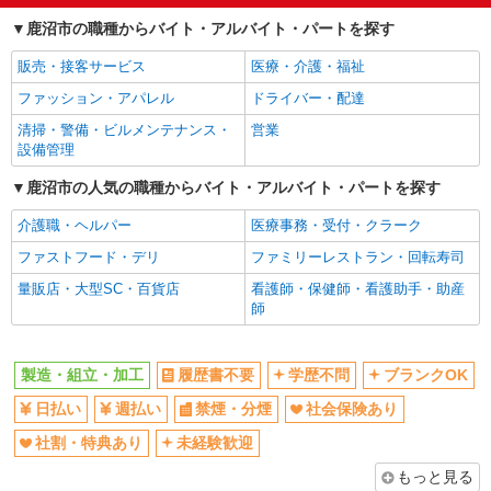
ランスタッド株式会社 ラージOPs1 平出事業所/FTLT100065
未経験歓迎
土日祝休み
鹿沼市の職種からバイト・アルバイト・パートを探す
組立・部品加工
交通費支給
時給1350円 深夜帯（22時〜5時）は、通常時
販売・接客サービス
医療・介護・福祉
給から1.25倍で稼げる事間違いなし♪ ※交通費実
ファッション・アパレル
ドライバー・配達
費支給／当社規定あり。
栃木県鹿沼市 鹿沼市役所から車で15分程度／
駐車場完備
清掃・警備・ビルメンテナンス・
営業
設備管理
詳細を見る
キープ
鹿沼市の人気の職種からバイト・アルバイト・パートを探す
介護職・ヘルパー
医療事務・受付・クラーク
派遣社員
ランスタッド株式会社 宇都宮支店（宇都宮事業所）/FUTH114753
ファストフード・デリ
ファミリーレストラン・回転寿司
マシンオペレーター
量販店・大型SC・百貨店
看護師・保健師・看護助手・助産
時給1350円 月収例:219713円＝1350円×7時間
師
45分×21日勤務の場合＋残業代、交通費、深夜手
当別途支給 ※交通費実費支給／当社規定あり。
栃木県鹿沼市／粟野エリア ≪無料駐車場完備
≫マイカー通勤OK
製造・組立・加工
履歴書不要
学歴不問
ブランクOK
日払い
週払い
禁煙・分煙
社会保険あり
詳細を見る
キープ
社割・特典あり
未経験歓迎
派遣社員
もっと見る
ランスタッド株式会社 ラージOPs1 平出事業所/FIDS100887