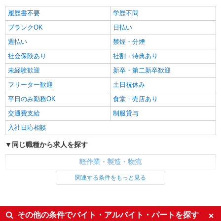
派遣社員
履歴書不要
学歴不問
ランスタッド株式会社 宇都宮支店（宇都宮事業所）/FUTH114745
ブランクOK
日払い
組立・部品加工
時給1350円 月収例:263250円＝1350円×7時間
週払い
禁煙・分煙
30分×21日勤務の場合＋残業代（30時間の場
社会保険あり
社割・特典あり
合:50625円）、交通費別途支給 ※交通費実費支給
栃木県鹿沼市 鹿沼工業団地
／当社規定あり。
未経験歓迎
新卒・第二新卒歓迎
詳細を見る
フリーター歓迎
キープ
土日祝休み
平日のみ勤務OK
食堂・売店あり
派遣社員
交通費支給
制服貸与
ランスタッド株式会社 宇都宮支店（宇都宮事業所）/FUTH114749
入社日応相談
組立・部品加工
時給1235円 ※月収例23.6万円（残業等含む収
同じ職種から求人を探す
入例） 月収例:236026円＝1235円×7時間55分×21
日勤務の場合＋残業20時間（30880円）の場合
栃木県鹿沼市（鹿沼工業団地内） 無料駐車場
軽作業・製造・物流
（交通費別途支給） ※交通費実費支給／当社規定
完備
あり。
製造・組立・加工
関連する条件をもっと見る
詳細を見る
キープ
同じ特徴から求人を探す
日払い
社会保険あり
その他の条件でバイト・アルバイト・パートを探す
派遣社員