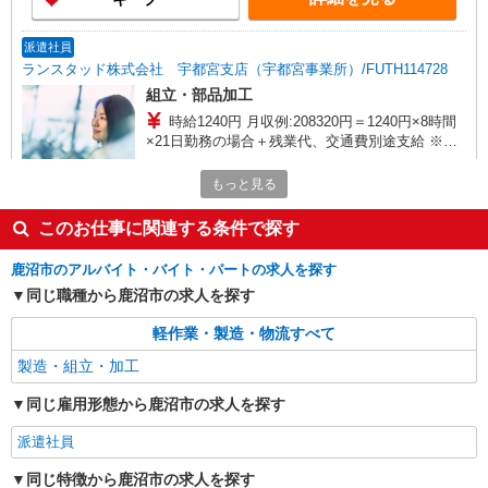
派遣社員
ランスタッド株式会社 宇都宮支店（宇都宮事業所）/FUTH114728
組立・部品加工
時給1240円 月収例:208320円＝1240円×8時間
×21日勤務の場合＋残業代、交通費別途支給 ※交
通費実費支給／当社規定あり。
栃木県鹿沼市 鹿沼ICから近くのエリアです◎
もっと見る
詳細を見る
キープ
このお仕事に関連する条件で探す
派遣社員
鹿沼市のアルバイト・バイト・パートの求人を探す
ランスタッド株式会社 宇都宮支店（宇都宮事業所）/FUTH114734
同じ職種から鹿沼市の求人を探す
組立・部品加工
軽作業・製造・物流すべて
時給1340円 月収例:226013円＝1340円×7時間
40分×22日勤務の場合＋残業代、交通費別途支給
製造・組立・加工
※交通費実費支給／当社規定あり。
栃木県鹿沼市 国道352号線からスグ／駐車場完
同じ雇用形態から鹿沼市の求人を探す
備
派遣社員
詳細を見る
キープ
同じ特徴から鹿沼市の求人を探す