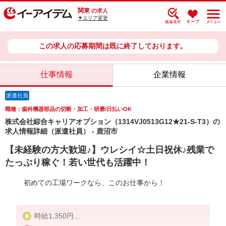
関東
の求人
▼エリア変更
この求人の応募期間は既に終了しております。
仕事情報
企業情報
派遣社員
職種：歯科機器部品の切断・加工・研磨/日払いOK
株式会社綜合キャリアオプション（1314VJ0513G12★21-S-T3）の
求人情報詳細（派遣社員） - 鹿沼市
【未経験の方大歓迎♪】ウレシイ☆土日祝休♪残業で
たっぷり稼ぐ！若い世代も活躍中！
初めての工場ワークなら、このお仕事から！
時給1,350円
交通費：既定支給