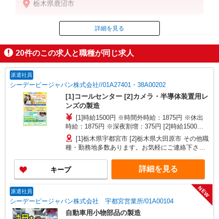
栃木県鹿沼市
詳細を見る
ID：AE0512118782
20
件のこの求人と職種が同じ求人
掲載期間終了
派遣社員
シーデーピージャパン株式会社//01A27401・38A00202
[1]コールセンター [2]カメラ・半導体装置用レ
ンズの製造
[1]時給1500円 ※時間外時給：1875円 ※休出
時給：1875円 ※深夜割増：375円 [2]時給1500円
※時間外時給：1875円 ※休出時給：1875円 ※深
[1]栃木県宇都宮市 [2]栃木県大田原市 その他職
夜割増：375円
種・勤務地多数あります。お気軽にご連絡下さい
【栃木県】宇都宮市、小山市、真岡市、大田原
市、栃木市、那須塩原市、矢板市、さくら市 【茨
詳細を見る
キープ
城県】ひたちなか市、下妻市、結城市、古河市、
取手市、筑西市、北茨城市 【群馬県】伊勢崎市、
NEW
桐生市、前橋市、太田市、大泉町、邑楽町 【埼玉
派遣社員
県】さいたま市中央区、桶川市、加須市、狭山
シーデーピージャパン株式会社 宇都宮営業所/01A00104
市、鴻巣市、上尾市、寄居町、美里町 【東京都】
自動車用小物部品の製造
八王子市、日野市、羽村市 【神奈川県】横浜市