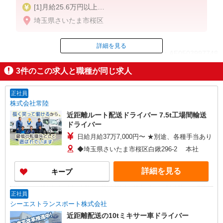
[1]月給25.6万円以上
※月収モデル約33万円（月給25.6万円+残業代+各種
埼玉県さいたま市桜区
手当）
※大型二種免許の教習期間は月給209,100円
賞与約5.6ヶ月/年
詳細を見る
ID：AE0503997748
【年収例】
3
件のこの求人と職種が同じ求人
550万円／25歳／入社 2年目／月収（月給25.7万円＋
掲載期間終了
残業代＋各種手当）＋賞与年2回
650万円／33歳／入社 6年目／月収（月給26.6万円＋
正社員
残業代＋各種手当）＋賞与年2回
株式会社常陸
近距離ルート配送ドライバー 7.5t工場間輸送
ドライバー
[2]月給24.6万円以上
日給月給37万7,000円〜 ★別途、各種手当あり
月収モデル約37万円（月給24万6,000円+残業代+諸
手当）
◆埼玉県さいたま市桜区白鍬296-2 本社
※大型二種免許の教習期間は月給209,100円
※賞与4.0ヶ月分支給（年2回）
詳細を見る
キープ
正社員
シーエストランスポート株式会社
近距離配送の10tミキサー車ドライバー