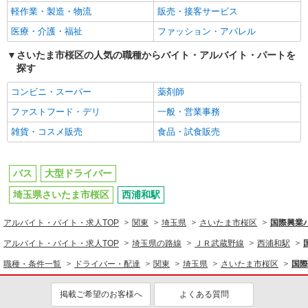
軽作業・製造・物流
販売・接客サービス
医療・介護・福祉
ファッション・アパレル
さいたま市桜区の人気の職種からバイト・アルバイト・パートを
探す
コンビニ・スーパー
薬剤師
ファストフード・デリ
一般・営業事務
雑貨・コスメ販売
食品・試食販売
バス
大型ドライバー
埼玉県さいたま市桜区
西浦和駅
アルバイト・バイト・求人TOP
関東
埼玉県
さいたま市桜区
国際興業
アルバイト・バイト・求人TOP
埼玉県の路線
ＪＲ武蔵野線
西浦和駅
職種・条件一覧
ドライバー・配達
関東
埼玉県
さいたま市桜区
国際
掲載ご希望のお客様へ
よくある質問