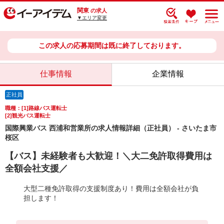
関東
の求人
▼エリア変更
この求人の応募期間は既に終了しております。
仕事情報
企業情報
正社員
職種：[1]路線バス運転士
[2]観光バス運転士
国際興業バス 西浦和営業所の求人情報詳細（正社員） - さいたま市
桜区
【バス】未経験者も大歓迎！＼大二免許取得費用は
全額会社支援／
大型二種免許取得の支援制度あり！費用は全額会社が負
担します！