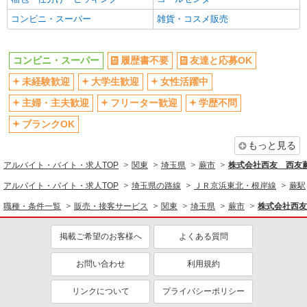
社会保険あり
社割・特典あり
コンビニ・スーパー
雑貨・コスメ販売
制服貸与
研修制度あり
社員登用あり
コンビニ・スーパー
履歴書不要
友達と応募OK
同じ職種から求人を探す
未経験歓迎
大学生歓迎
女性活躍中
主婦・主夫歓迎
フリーター歓迎
学歴不問
販売・接客サービス
ブランクOK
コンビニ・スーパー
もっと見る
同じ特徴から求人を探す
アルバイト・バイト・求人TOP
関東
埼玉県
蕨市
株式会社西友 西友蕨
未経験歓迎
大学生歓迎
アルバイト・バイト・求人TOP
埼玉県の路線
ＪＲ京浜東北・根岸線
蕨駅
ミドル（40代～）活躍中
週2～3日勤務OK
職種・条件一覧
販売・接客サービス
関東
埼玉県
蕨市
株式会社西友
扶養内勤務OK
交通費支給
社会保険あり
社員登用あり
掲載ご希望のお客様へ
よくある質問
お問い合わせ
利用規約
リンクについて
プライバシーポリシー