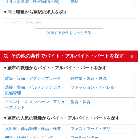
ＪＲ京浜東北・根岸線(埼玉県)
蕨駅
詳細を見る
キープ
同じ職種から蕨駅の求人を探す
コンビニ・スーパー
関連する条件をもっと見る
同じ雇用形態から蕨駅の求人を探す
アルバイト
パート
同じ特徴から蕨駅の求人を探す
その他の条件でバイト・アルバイト・パートを探す
履歴書不要
友達と応募OK
蕨市の職種からバイト・アルバイト・パートを探す
未経験歓迎
大学生歓迎
建築・設備・アクティブワーク
軽作業・製造・物流
女性活躍中
主婦・主夫歓迎
清掃・警備・ビルメンテナンス・
ファッション・アパレル
フリーター歓迎
学歴不問
設備管理
ブランクOK
ミドル（40代～）活躍中
イベント・キャンペーン・アミュ
教育・保育
ーズメント
エルダー（50代～）活躍中
昇給あり
蕨市の人気の職種からバイト・アルバイト・パートを探す
週2～3日勤務OK
朝
昼
禁煙・分煙
入出庫・商品管理・検品・検査
ファストフード・デリ
扶養内勤務OK
交通費支給
梱包・仕分け・ピッキング
コールセンター