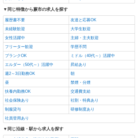
時給1,150円以上
ライフ蕨駅前店 埼玉県蕨市塚越1-7-9
同じ特徴から蕨市の求人を探す
履歴書不要
友達と応募OK
詳細を見る
キープ
未経験歓迎
大学生歓迎
NEW
アルバイト
女性活躍中
主婦・主夫歓迎
ライフ蕨駅前店（店舗コード636）
フリーター歓迎
学歴不問
夜間店舗運営補助
ブランクOK
ミドル（40代～）活躍中
時給1,150円以上
エルダー（50代～）活躍中
昇給あり
ライフ蕨駅前店 埼玉県蕨市塚越1-7-9
週2～3日勤務OK
朝
詳細を見る
キープ
昼
禁煙・分煙
扶養内勤務OK
交通費支給
派遣社員
株式会社ジョブリンクシステムズ
社会保険あり
社割・特典あり
精肉加工業務
制服貸与
研修制度あり
時給1900円 月収例334,400円（22日勤務の場
社員登用あり
合）
埼玉県蕨市北町5丁目
同じ沿線・駅から求人を探す