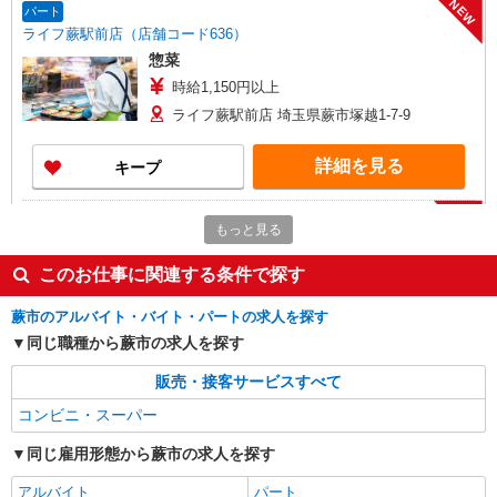
NEW
パート
ライフ蕨駅前店（店舗コード636）
惣菜
時給1,150円以上
ライフ蕨駅前店 埼玉県蕨市塚越1-7-9
詳細を見る
キープ
NEW
パート
もっと見る
ライフ蕨駅前店（店舗コード636）
ネットスーパー
このお仕事に関連する条件で探す
時給1,150円以上 日曜祝日 時給1,250円以上
蕨市のアルバイト・バイト・パートの求人を探す
ライフ蕨駅前店 埼玉県蕨市塚越1-7-9
同じ職種から蕨市の求人を探す
詳細を見る
キープ
販売・接客サービスすべて
コンビニ・スーパー
NEW
アルバイト
ライフ蕨駅前店（店舗コード636）
同じ雇用形態から蕨市の求人を探す
作業場清掃
アルバイト
パート