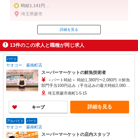
時給1,141円
埼玉県蕨市
土日／50円
詳細を見る
ID：AE0430923245
13
件のこの求人と職種が同じ求人
掲載期間終了
パート
ヤオコー 蕨南町店
スーパーマーケットの鮮魚技術者
＜パート時給＞ 時給1,380円〜2,080円 ※鮮魚
部門手当100円込み（手当込みの最大時給2,080
円） ★19時以降＋150円 ★土・日・祝＋100円 ※
埼玉県蕨市南町1-5-15
時給は技術試験により決定します
詳細を見る
キープ
アルバイト
パート
ヤオコー 蕨南町店
スーパーマーケットの店内スタッフ