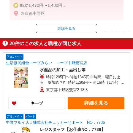
時給1,470円〜1,480円
東京都中野区
5-8時 1450円
8-17時 1450円
17-19時 1470円
詳細を見る
ID：AE0430922908
19-22時 1480円
22-5時 1850円（深夜手当含む）
20
件のこの求人と職種が同じ求人
※給与幅は時間帯による
掲載期間終了
アルバイト
生活協同組合コープみらい コープ中野鷺宮店
水産品の加工・品出し等
時給1295円〜時給1345円※時間・曜日によ
る ※加給含む 時給1295円〜 ※16時（17時）以
降 時給＋50円 ※日・祝日 時給＋100円
東京都中野区鷺宮2-18-8
詳細を見る
キープ
アルバイト
パート
中野マルイ店☆株式会社チェッカーサポート NO．7736
レジスタッフ【お仕事NO．7736】