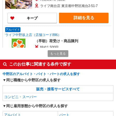
ライフ南台店 東京都中野区南台2-51-7
詳細を見る
キープ
アルバイト
ライフ中野坂上店（店舗コード896）
（早朝）荷受け・商品陳列
時給1,500円
ライフ中野坂上店 東京都中野区中央1-36-3
もっと見る
このお仕事に関連する条件で探す
詳細を見る
キープ
中野区のアルバイト・バイト・パートの求人を探す
アルバイト
同じ職種から中野区の求人を探す
ライフ南台店（店舗コード640）
夜間店舗運営補助
販売・接客サービスすべて
時給1,300円以上
コンビニ・スーパー
ライフ南台店 東京都中野区南台2-51-7
同じ雇用形態から中野区の求人を探す
詳細を見る
キープ
アルバイト
パート