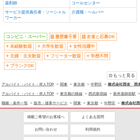
薬剤師
コールセンター
交通費支給
社会保険あり
詳細を見る
キープ
サービス提供責任者・ソーシャル
介護職・ヘルパー
社割・特典あり
制服貸与
ワーカー
研修制度あり
パート
社員登用あり
ライフ中野坂上店（店舗コード896）
コンビニ・スーパー
同じ職種から求人を探す
履歴書不要
友達と応募OK
登録販売者
未経験歓迎
大学生歓迎
女性活躍中
時給1,435円以上 登録販売者手当込み 時給
販売・接客サービス
1,435円
主婦・主夫歓迎
フリーター歓迎
学歴不問
コンビニ・スーパー
ライフ中野坂上店 東京都中野区中央1-36-3
ブランクOK
同じ特徴から求人を探す
詳細を見る
キープ
もっと見る
未経験歓迎
大学生歓迎
アルバイト・バイト・求人TOP
関東
東京都
中野区
株式会社西友 西友
ミドル（40代～）活躍中
扶養内勤務OK
パート
アルバイト・バイト・求人TOP
東京都の路線
西武新宿線
新井薬師前駅
ライフ南台店（店舗コード640）
交通費支給
社会保険あり
青果
職種・条件一覧
販売・接客サービス
関東
東京都
中野区
株式会社西
社員登用あり
時給1,235円以上
掲載ご希望のお客様へ
よくある質問
ライフ南台店 東京都中野区南台2-51-7
お問い合わせ
利用規約
詳細を見る
キープ