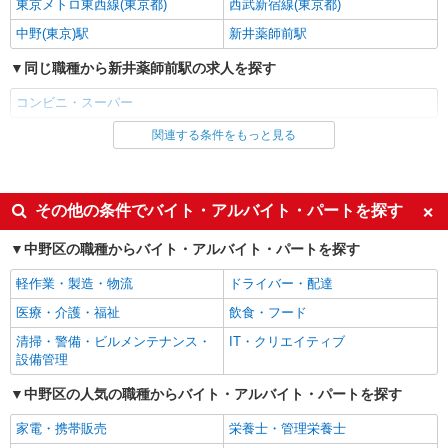
レジ
東京メトロ東西線(東京都)
西武新宿線(東京都)
時給1,235円以上
中野(東京)駅
新井薬師前駅
ライフ中野坂上店 東京都中野区中央1-36-3
同じ職種から新井薬師前駅の求人を探す
詳細を見る
キープ
コンビニ・スーパー
関連する条件をもっと見る
同じ雇用形態から新井薬師前駅の求人を探す
アルバイト
ライフ東中野店（店舗コード842）
アルバイト
パート
レジ
同じ特徴から新井薬師前駅の求人を探す
その他の条件でバイト・アルバイト・パートを探す
時給1,360円以上 ※24:15まで勤務が条件とな
ります。
履歴書不要
友達と応募OK
中野区の職種からバイト・アルバイト・パートを探す
ライフ東中野店 東京都中野区東中野3-9-7
未経験歓迎
大学生歓迎
軽作業・製造・物流
ドライバー・配達
詳細を見る
女性活躍中
主婦・主夫歓迎
キープ
医療・介護・福祉
飲食・フード
フリーター歓迎
学歴不問
清掃・警備・ビルメンテナンス・
IT・クリエイティブ
アルバイト
ブランクOK
ミドル（40代～）活躍中
設備管理
ライフ東中野店（店舗コード842）
エルダー（50代～）活躍中
昇給あり
品出し（商品陳列）
中野区の人気の職種からバイト・アルバイト・パートを探す
時給1,265円
夕方
夜
家電・携帯販売
栄養士・管理栄養士
ライフ東中野店 東京都中野区東中野3-9-7
禁煙・分煙
扶養内勤務OK