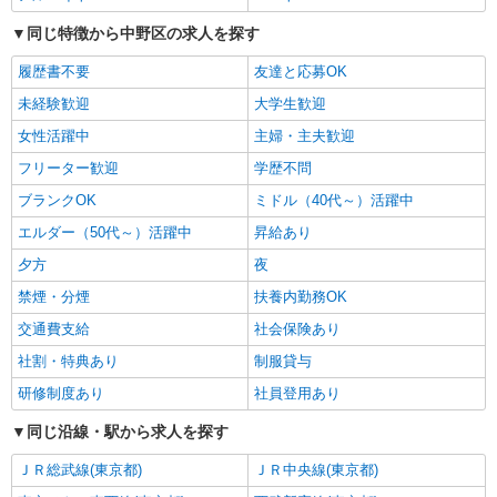
同じ特徴から中野区の求人を探す
アルバイト
ライフ中野坂上店（店舗コード896）
履歴書不要
友達と応募OK
品出し（商品陳列）
未経験歓迎
大学生歓迎
時給1,235円
女性活躍中
主婦・主夫歓迎
ライフ中野坂上店 東京都中野区中央1-36-3
フリーター歓迎
学歴不問
詳細を見る
キープ
ブランクOK
ミドル（40代～）活躍中
エルダー（50代～）活躍中
昇給あり
アルバイト
夕方
夜
ライフ中野駅前店（店舗コード833）
ベーカリー
禁煙・分煙
扶養内勤務OK
時給1,235円以上
交通費支給
社会保険あり
ライフ中野駅前店 東京都中野区中野5-33-13
社割・特典あり
制服貸与
研修制度あり
社員登用あり
詳細を見る
キープ
同じ沿線・駅から求人を探す
アルバイト
ＪＲ総武線(東京都)
ＪＲ中央線(東京都)
ライフ中野坂上店（店舗コード896）