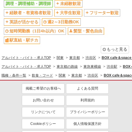
20-8）
調理・調理補助・調理師
未経験歓迎
未経験歓迎
大学生歓迎
経験者・有資格者歓迎
大学生歓迎
フリーター歓迎
英語が活かせる
週2～3日勤務OK
詳細を見る
キープ
英語が活かせる
週2～3日勤務OK
短時間勤務（1日4h以内）OK
交通費支給
正社員
短時間勤務（1日4h以内）OK
髪型・髪色自由
社員登用あり
コンパスグループ・ジャパン株式会社 39672_f
駅直結・駅チカ
料理長【正社員】
もっと見る
月給30万円〜38万円 試用期間中 月給30万円〜
38万円(試用期間3ヶ月) 残業が発生した場合、残業
アルバイト・バイト・求人TOP
関東
東京都
渋谷区
BOX cafe＆s
代を1分単位で別途支給します。 ▼理論年収（基
トラストガーデン南平台 （東京都渋谷区南平
本給12ヵ月＋賞与） 4,200,000〜5,320,000円 ▼
アルバイト・バイト・求人TOP
東京都の路線
東急東横線
渋谷駅
BOX
台町９－６）
想定年収（理論年収＋残業20H/月）
職種・条件一覧
飲食・フード
関東
東京都
渋谷区
BOX cafe＆
4,723,256〜5,982,791円 ※給与は経験や前職給与
詳細を見る
キープ
に応じて決定します。
掲載ご希望のお客様へ
よくある質問
アルバイト
パート
コンパスグループ・ジャパン株式会社 21475_p
お問い合わせ
利用規約
調理補助【アルバイト・パート】
リンクについて
プライバシーポリシー
時給1,400円以上 試用期間中 時給1,400円以上
(試用期間2ヶ月) 残業が発生した場合、残業代を1
Cookieポリシー
個人情報保護方針
分単位で別途支給します。
世界的ＩＴ企業 24Ｆカフェ （東京都渋谷
区渋谷3-21-3 渋谷ストリーム 24F）