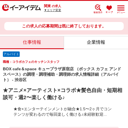
関東
の求人
▼エリア変更
この求人の応募期間は既に終了しております。
仕事情報
企業情報
アルバイト
職種：コラボカフェのキッチンスタッフ
BOX cafe＆space キュープラザ原宿店 （ボックス カフェ アンド
スペース）の調理・調理補助・調理師の求人情報詳細（アルバイ
ト） - 渋谷区
★アニメ×アーティスト×コラボ★髪色自由・短期相
談可・週2〜楽しく働ける♪
★食×エンターテインメントが融合★1.5〜2ヶ月でコン
テンツが変わるので毎回楽しく働ける♪未経験歓迎...