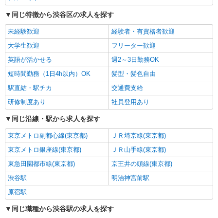
カウンター・キッチンスタッフ ＜優先募集日
同じ特徴から渋谷区の求人を探す
時＞月曜 フルタイム
時給1300円
未経験歓迎
経験者・有資格者歓迎
東京都渋谷区広尾5-6-6広尾プラザ内
大学生歓迎
フリーター歓迎
英語が活かせる
週2～3日勤務OK
詳細を見る
キープ
短時間勤務（1日4h以内）OK
髪型・髪色自由
アルバイト
パート
駅直結・駅チカ
交通費支給
ケンタッキーフライドチキン エリアスタッフ幡ヶ谷南口店
研修制度あり
社員登用あり
KFC店舗サポートスタッフ
時給1,250円
同じ沿線・駅から求人を探す
［1］吉祥寺南口店 東京都武蔵野市吉祥寺南
東京メトロ副都心線(東京都)
ＪＲ埼京線(東京都)
町1-4-1 ［2］永福町店 東京都杉並区和泉3-4-2 上
記2店舗を中心に、JR中央線・京王井の頭線沿線
東京メトロ銀座線(東京都)
ＪＲ山手線(東京都)
の店舗（荻窪、高円寺、三鷹、笹塚、初台、阿佐
詳細を見る
キープ
東急田園都市線(東京都)
京王井の頭線(東京都)
ヶ谷など）で勤務の可能性があります。 勤務地は
オファーごとに確認できるのでシフトの提出は不
渋谷駅
明治神宮前駅
要です。
アルバイト
パート
原宿駅
ケンタッキーフライドチキン エリアスタッフ京王笹塚店
KFC店舗サポートスタッフ
同じ職種から渋谷駅の求人を探す
時給1,250円