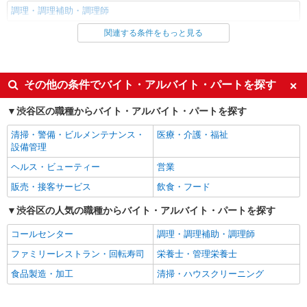
調理・調理補助・調理師
［1］吉祥寺南口店 東京都武蔵野市吉祥寺南
町1-4-1 ［2］永福町店 東京都杉並区和泉3-4-2 上
関連する条件をもっと見る
同じ雇用形態から渋谷駅の求人を探す
記2店舗を中心に、JR中央線・京王井の頭線沿線
の店舗（荻窪、高円寺、三鷹、笹塚、初台、阿佐
詳細を見る
キープ
アルバイト
ヶ谷など）で勤務の可能性があります。 勤務地は
オファーごとに確認できるのでシフトの提出は不
同じ特徴から渋谷駅の求人を探す
その他の条件でバイト・アルバイト・パートを探す
要です。
アルバイト
パート
ケンタッキーフライドチキン エリアスタッフ初台店
未経験歓迎
経験者・有資格者歓迎
渋谷区の職種からバイト・アルバイト・パートを探す
KFC店舗サポートスタッフ
大学生歓迎
フリーター歓迎
時給1,250円
清掃・警備・ビルメンテナンス・
医療・介護・福祉
英語が活かせる
週2～3日勤務OK
設備管理
［1］吉祥寺南口店 東京都武蔵野市吉祥寺南
町1-4-1 ［2］永福町店 東京都杉並区和泉3-4-2 上
短時間勤務（1日4h以内）OK
髪型・髪色自由
ヘルス・ビューティー
営業
記2店舗を中心に、JR中央線・京王井の頭線沿線
駅直結・駅チカ
交通費支給
販売・接客サービス
飲食・フード
の店舗（荻窪、高円寺、三鷹、笹塚、初台、阿佐
詳細を見る
キープ
ヶ谷など）で勤務の可能性があります。 勤務地は
研修制度あり
社員登用あり
渋谷区の人気の職種からバイト・アルバイト・パートを探す
オファーごとに確認できるのでシフトの提出は不
要です。
アルバイト
パート
同じ職種から求人を探す
コールセンター
調理・調理補助・調理師
コンパスグループ・ジャパン株式会社 20988_p
飲食・フード
ファミリーレストラン・回転寿司
栄養士・管理栄養士
調理補助【アルバイト・パート】
時給1,350円以上 試用期間中 時給1,350円以上
調理・調理補助・調理師
食品製造・加工
清掃・ハウスクリーニング
(試用期間2ヶ月) 残業が発生した場合、残業代を1
同じ特徴から求人を探す
分単位で別途支給します。
ＳＵＢＡＲＵ本社 （東京都渋谷区恵比寿1-