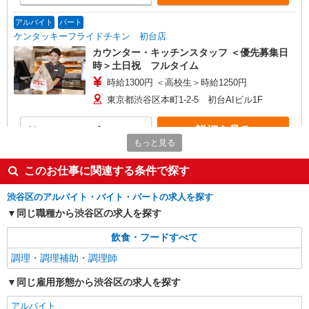
アルバイト
パート
ケンタッキーフライドチキン 初台店
カウンター・キッチンスタッフ ＜優先募集日
時＞土日祝 フルタイム
時給1300円 ＜高校生＞時給1250円
東京都渋谷区本町1-2-5 初台AIビル1F
詳細を見る
キープ
もっと見る
アルバイト
パート
このお仕事に関連する条件で探す
ケンタッキーフライドチキン 幡ヶ谷南口
カウンター・キッチンスタッフ
渋谷区のアルバイト・バイト・パートの求人を探す
時給1300円 ＜高校生＞時給1250円
同じ職種から渋谷区の求人を探す
東京都渋谷区幡ケ谷1-32-19
飲食・フードすべて
詳細を見る
調理・調理補助・調理師
キープ
同じ雇用形態から渋谷区の求人を探す
アルバイト
パート
ケンタッキーフライドチキン 広尾店
アルバイト