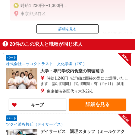
時給1,230円〜1,300円
東京都渋谷区
土日祝 時給1,320円以上
経験・スキルなどを考慮のうえ決定します
※給与改定あり（年2回）
詳細を見る
ID：AE0430917100
※交通費全額支給（上限月10万円）
※22時以降時給25％UP
20
件のこの求人と職種が同じ求人
掲載期間終了
NEW
パート
株式会社ニッコクトラスト 文化学園（281）
大学・専門学校内食堂の調理補助
時給1,246円 ※詳細は面接の際にご説明いたし
ます 【試用期間】 試用期間：有（2ヶ月） 試用期
間中の労働条件：変更なし
東京都渋谷区代々木3-22-1
詳細を見る
キープ
NEW
パート
ツクイ渋谷桜丘（デイサービス）
デイサービス 調理スタッフ（ミールケアク