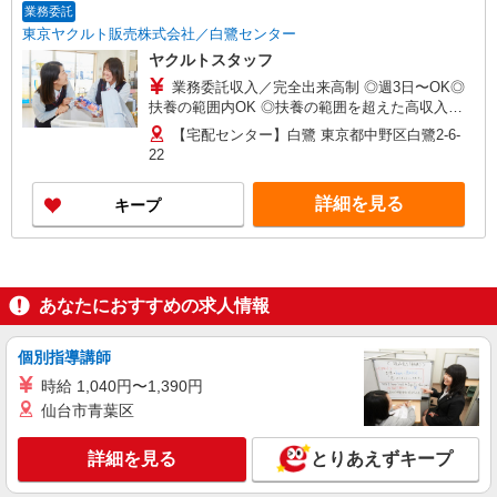
業務委託
東京ヤクルト販売株式会社／白鷺センター
ヤクルトスタッフ
業務委託収入／完全出来高制 ◎週3日〜OK◎
扶養の範囲内OK ◎扶養の範囲を超えた高収入も
応相談 ※収入補償制度/月10万円（最長12か月
【宅配センター】白鷺 東京都中野区白鷺2-6-
間） ◆月収例:週5日9時-13時の場合 月10万円〜
22
週5日9時-15時の場合 月15万円〜 ◆ノルマ・買取
りなし！ ※研修制度あり 収入保障期間：12か月
詳細を見る
キープ
あなたにおすすめの求人情報
個別指導講師
時給 1,040円〜1,390円
仙台市青葉区
詳細を見る
とりあえずキープ