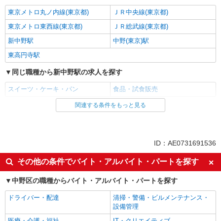
東京メトロ丸ノ内線(東京都)
ＪＲ中央線(東京都)
東京メトロ東西線(東京都)
ＪＲ総武線(東京都)
新中野駅
中野(東京)駅
東高円寺駅
同じ職種から新中野駅の求人を探す
スイーツ・ケーキ・パン
食品・試食販売
関連する条件をもっと見る
同じ雇用形態から新中野駅の求人を探す
アルバイト
パート
同じ特徴から新中野駅の求人を探す
ID：AE0731691536
入社日応相談
未経験歓迎
その他の条件でバイト・アルバイト・パートを探す
高校生OK
大学生歓迎
中野区の職種からバイト・アルバイト・パートを探す
女性活躍中
主婦・主夫歓迎
ドライバー・配達
清掃・警備・ビルメンテナンス・
フリーター歓迎
学歴不問
設備管理
ブランクOK
時間固定シフト制
医療・介護・福祉
IT・クリエイティブ