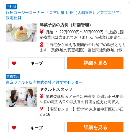
正社員
銀座コージーコーナー 「直営店舗 店長（店舗管理）／東京エリア」
限定社員
洋菓子店の店長（店舗管理）
月給 ： 22万0000円〜30万0000円 ※上記に固
定残業代は含まれておりません ※残業代別途全額
支給 ※経験・スキル等を考慮の上でご提示します
ご自宅から通える範囲内の店舗での勤務となり
【手当】 ・時間外勤務手当、休日勤務手当、深夜
ます 【勤務地の変更範囲】 当社関連勤務地（転居
勤務手当 ・店舗勤務手当 ・職長手当（店長就任
を伴わない範囲）
後） ・通勤手当 【昇給】 昇給あり（4月） 【賞
詳細を見る
キープ
与】 年2回（7月・12月） ※試用期間6ヶ月を除く
業務委託
東京ヤクルト販売株式会社／哲学堂センター
ヤクルトスタッフ
業務委託収入／完全出来高制 ◎週3日〜OK◎
扶養の範囲内OK ◎扶養の範囲を超えた高収入も
応相談 ※収入補償制度/月10万円（最長12か月
【宅配センター】哲学堂 東京都中野区松が丘
間） ◆月収例:週5日9時-13時の場合 月10万円〜
2-5-16
週5日9時-15時の場合 月15万円〜 ◆ノルマ・買取
りなし！ ※研修制度あり 収入保障期間：12か月
詳細を見る
キープ