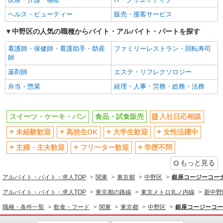
朝
禁煙・分煙
ヘルス・ビューティー
販売・接客サービス
駅直結・駅チカ
扶養内勤務OK
中野区の人気の職種からバイト・アルバイト・パートを探す
残業ほぼなし
副業・WワークOK
看護師・保健師・看護助手・助産
ファミリーレストラン・回転寿司
転勤なし
交通費支給
師
社割・特典あり
制服貸与
薬剤師
エステ・リフレクソロジー
研修制度あり
弁当・惣菜
経理・人事・労務・総務・法務
同じ職種から求人を探す
飲食・フード
スイーツ・ケーキ・パン
食品・試食販売
入社日応相談
スイーツ・ケーキ・パン
未経験歓迎
高校生OK
大学生歓迎
女性活躍中
販売・接客サービス
主婦・主夫歓迎
フリーター歓迎
学歴不問
食品・試食販売
もっと見る
同じ特徴から求人を探す
アルバイト・バイト・求人TOP
関東
東京都
中野区
銀座コージーコー
アルバイト・バイト・求人TOP
東京都の路線
東京メトロ丸ノ内線
新中野
未経験歓迎
高校生OK
職種・条件一覧
飲食・フード
関東
東京都
中野区
銀座コージーコー
大学生歓迎
扶養内勤務OK
副業・WワークOK
交通費支給