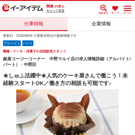
関東
の求人
▼エリア変更
仕事情報
企業情報
更新日：2026/08/05 ※更新日時点の最新情報です
アルバイト
パート
職種：ケーキ・洋菓子の店頭販売スタッフ
銀座コージーコーナー 中野マルイ店の求人情報詳細（アルバイト/
パート） - 中野区
★しゅふ活躍中★人気のケーキ屋さんで働こう！未
経験スタートOK／働き方の相談も可能です♪