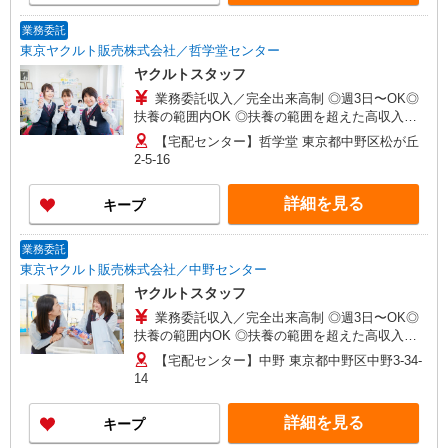
業務委託
東京ヤクルト販売株式会社／哲学堂センター
ヤクルトスタッフ
業務委託収入／完全出来高制 ◎週3日〜OK◎
扶養の範囲内OK ◎扶養の範囲を超えた高収入も
応相談 ※収入補償制度/月10万円（最長12か月
【宅配センター】哲学堂 東京都中野区松が丘
間） ◆月収例:週5日9時-13時の場合 月10万円〜
2-5-16
週5日9時-15時の場合 月15万円〜 ◆ノルマ・買取
りなし！ ※研修制度あり 収入保障期間：12か月
詳細を見る
キープ
業務委託
東京ヤクルト販売株式会社／中野センター
ヤクルトスタッフ
業務委託収入／完全出来高制 ◎週3日〜OK◎
扶養の範囲内OK ◎扶養の範囲を超えた高収入も
応相談 ※収入補償制度/月10万円（最長12か月
【宅配センター】中野 東京都中野区中野3-34-
間） ◆月収例:週5日9時-13時の場合 月10万円〜
14
週5日9時-15時の場合 月15万円〜 ◆ノルマ・買取
りなし！ ※研修制度あり 収入保障期間：12か月
詳細を見る
キープ