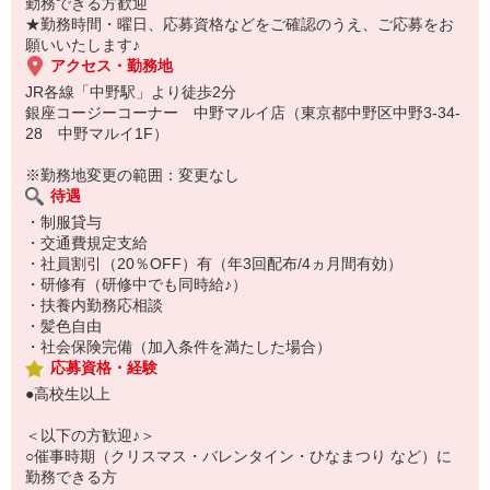
ブランクのある方や接客未経験の方も安心して始められます。
勤務できる方歓迎
★勤務時間・曜日、応募資格などをご確認のうえ、ご応募をお
〈こんな方にオススメ〉
願いいたします♪
・スイーツや甘いものが好き
アクセス・勤務地
・初めてのバイトを安心してスタートさせたい
JR各線「中野駅」より徒歩2分
・学校・部活・サークルと両立したい
銀座コージーコーナー 中野マルイ店（東京都中野区中野3-34-
・可愛いお店で楽しく働きたい
28 中野マルイ1F）
・同年代の仲間が多い環境が良い
・丁寧に教えてくれる職場が良い
※勤務地変更の範囲：変更なし
待遇
※仕事内容の変更範囲：変更なし
・制服貸与
・交通費規定支給
・社員割引（20％OFF）有（年3回配布/4ヵ月間有効）
・研修有（研修中でも同時給♪）
・扶養内勤務応相談
・髪色自由
・社会保険完備（加入条件を満たした場合）
応募資格・経験
●高校生以上
＜以下の方歓迎♪＞
○催事時期（クリスマス・バレンタイン・ひなまつり など）に
勤務できる方