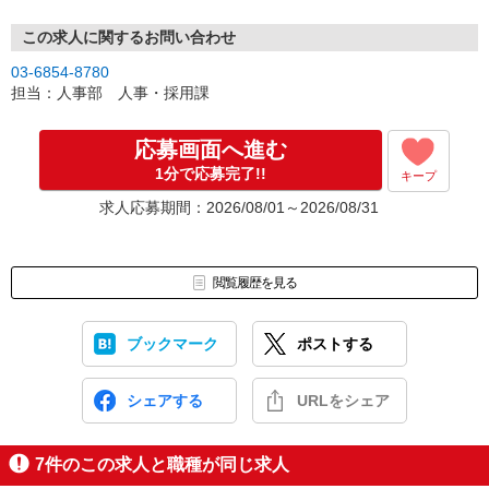
勤務条件やご希望の働き方などをお伺いし、面接日時を調整しま
す。
この求人に関するお問い合わせ
↓
03-6854-8780
▼STEP3
担当：人事部 人事・採用課
＜面接＞
面接は勤務をご希望される店舗にて実施します。履歴書（写真貼
付）をご持参ください。
応募画面へ進む
勤務開始日やシフトなど、ご希望の条件がございましたらお気軽に
1分で応募完了!!
キープ
ご相談ください。
↓
求人応募期間：2026/08/01～2026/08/31
▼STEP4
＜内定・勤務スタート＞
面接結果をご連絡し、入社手続きや勤務開始日についてご案内しま
す。
閲覧履歴を見る
新しい仲間として一緒に働ける日を楽しみにしています。
【応募・お問い合わせ先】
ブックマーク
ポストする
TEL：03-6854-8780（平日10:00〜17:00）
シェアする
URLをシェア
本求人についてご不明な点は、「銀座コージーコーナー 人事部 人
事・採用課」
までお気軽にお問い合わせください。
7
件のこの求人と職種が同じ求人