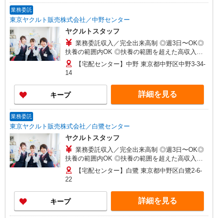
業務委託
東京ヤクルト販売株式会社／中野センター
ヤクルトスタッフ
業務委託収入／完全出来高制 ◎週3日〜OK◎
扶養の範囲内OK ◎扶養の範囲を超えた高収入も
応相談 ※収入補償制度/月10万円（最長12か月
【宅配センター】中野 東京都中野区中野3-34-
間） ◆月収例:週5日9時-13時の場合 月10万円〜
14
週5日9時-15時の場合 月15万円〜 ◆ノルマ・買取
りなし！ ※研修制度あり 収入保障期間：12か月
詳細を見る
キープ
業務委託
東京ヤクルト販売株式会社／白鷺センター
ヤクルトスタッフ
業務委託収入／完全出来高制 ◎週3日〜OK◎
扶養の範囲内OK ◎扶養の範囲を超えた高収入も
応相談 ※収入補償制度/月10万円（最長12か月
【宅配センター】白鷺 東京都中野区白鷺2-6-
間） ◆月収例:週5日9時-13時の場合 月10万円〜
22
週5日9時-15時の場合 月15万円〜 ◆ノルマ・買取
りなし！ ※研修制度あり 収入保障期間：12か月
詳細を見る
キープ