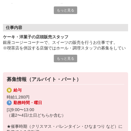
銀座コージーコーナーで、無理なくパートデビューしませんか？
もっと見る
未経験の方も大歓迎◎
お仕事は先輩スタッフが丁寧にお教えするので、
ブランクがある方でも安心してスタートできます！
仕事内容
シフトは相談しやすく、家庭やプライベートとの両立もバッチ
ケーキ・洋菓子の店頭販売スタッフ
リ！
銀座コージーコーナーで、スイーツの販売を行うお仕事です。
かわいいケーキやお菓子に囲まれて、気分も自然と明るく働ける
※喫茶店を併設する店舗ではホール・調理スタッフの募集をしてい
環境です♪
る場合がございます
もっと見る
「久しぶりのお仕事、ちょっと不安…」という方も大丈夫◎
ご来店されたお客様の注文をお伺いし、
自分のペースで、新しい一歩を始めてみませんか？
ケーキや焼き菓子を箱に詰め、お会計・お渡しまでご案内します。
募集情報（アルバイト・パート）
ショーケースの商品を整えたり、
焼き菓子を補充するなど、簡単な品出し作業もあります。
給与
時給1,280円
そのほか、店内の清掃や備品の補充など、
勤務時間・曜日
シンプルで覚えやすい作業も担当していただきます。
難しい作業はありません。
[1]9:00〜13:00
（週2〜4日/土日どちらか含む）
最初は先輩スタッフが横についてサポートし、
できることからゆっくりお任せしますので、
★催事時期（クリスマス・バレンタイン・ひなまつり など）に