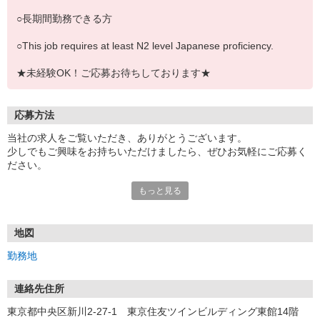
○長期間勤務できる方
○This job requires at least N2 level Japanese proficiency.
★未経験OK！ご応募お待ちしております★
応募方法
当社の求人をご覧いただき、ありがとうございます。
少しでもご興味をお持ちいただけましたら、ぜひお気軽にご応募く
ださい。
もっと見る
【応募から採用までの流れ】
▼STEP1
＜ご応募＞
「応募する」ボタンより必要事項をご入力のうえご応募ください。
地図
お電話でのご応募も受け付けています。
勤務地
↓
▼STEP2
＜担当者よりご連絡＞
連絡先住所
ご応募内容を確認後、ご希望の店舗よりお電話またはメールにてご
東京都中央区新川2-27-1 東京住友ツインビルディング東館14階
連絡いたします。