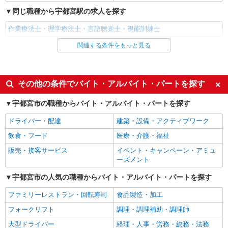
同じ職種から宇都宮駅の求人を探す
作業療法士・理学療法士・言語聴覚士・視能訓練士
関連する条件をもっと見る
同じ雇用形態から宇都宮駅の求人を探す
パート
同じ特徴から宇都宮駅の求人を探す
その他の条件でバイト・アルバイト・パートを探す
入社日応相談
即日勤務OK
宇都宮市の職種からバイト・アルバイト・パートを探す
友達と応募OK
職場見学OKまたは説明会あり
ドライバー・配達
建築・設備・アクティブワーク
未経験歓迎
経験者・有資格者歓迎
飲食・フード
医療・介護・福祉
女性活躍中
主婦・主夫歓迎
販売・接客サービス
イベント・キャンペーン・アミュ
フリーター歓迎
学歴不問
ーズメント
ブランクOK
ミドル（40代～）活躍中
宇都宮市の人気の職種からバイト・アルバイト・パートを探す
エルダー（50代～）活躍中
昇給あり
ファミリーレストラン・回転寿司
食品製造・加工
禁煙・分煙
バイク通勤OK
フォークリフト
調理・調理補助・調理師
自転車通勤OK
残業ほぼなし
大型ドライバー
経理・人事・労務・総務・法務