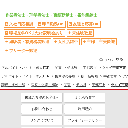
副業・WワークOK
転勤なし
交通費支給
社会保険あり
作業療法士・理学療法士・言語聴覚士・視能訓練士
産休・育休取得実績あり
各種手当（家族・役職・インセン
入社日応相談
即日勤務OK
ティブなど）あり
友達と応募OK
研修制度あり
社員登用あり
職場見学OKまたは説明会あり
未経験歓迎
資格取得支援制度あり
髪型・髪色自由
経験者・有資格者歓迎
女性活躍中
主婦・主夫歓迎
髭（ひげ）OK
ネイルOK
フリーター歓迎
同じ職種から求人を探す
もっと見る
アルバイト・バイト・求人TOP
関東
栃木県
宇都宮市
ツクイ宇都宮東
医療・介護・福祉
アルバイト・バイト・求人TOP
栃木県の路線
秋田新幹線
宇都宮駅
ツ
同じ特徴から求人を探す
職種・条件一覧
医療・介護・福祉
関東
栃木県
宇都宮市
ツクイ宇都
未経験歓迎
ミドル（40代～）活躍中
副業・WワークOK
交通費支給
掲載ご希望のお客様へ
よくある質問
社会保険あり
産休・育休取得実績あり
お問い合わせ
利用規約
社員登用あり
リンクについて
プライバシーポリシー