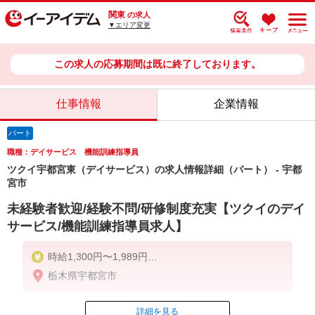
関東
の求人
▼エリア変更
この求人の応募期間は既に終了しております。
仕事情報
企業情報
パート
職種：デイサービス 機能訓練指導員
ツクイ宇都宮東（デイサービス）の求人情報詳細（パート） - 宇都
宮市
未経験者歓迎/経験不問/研修制度充実【ツクイのデイ
サービス/機能訓練指導員求人】
時給1,300円〜1,989円
栃木県宇都宮市
★土日祝日は時給100円アップ！
※給与幅は資格・経験等による
詳細を見る