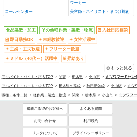
万円支給！ （勤続年数に応じます・対象はパー
交通費支給
社会保険あり
ワーカー
井1523番地19）
ト社員）
制服貸与
コールセンター
美容師・ネイリスト・まつげ施術
詳細を見る
キープ
同じ職種から求人を探す
食品製造・加工
その他軽作業・製造・物流
入社日応相談
アルバイト
パート
軽作業・製造・物流
協栄流通株式会社
即日勤務OK
未経験歓迎
女性活躍中
同じ特徴から求人を探す
半日勤務でコープの商品を棚に補充する軽作業
主婦・主夫歓迎
フリーター歓迎
時給1155円〜 日祝時給1255円〜 ※夏冬慰労
未経験歓迎
ミドル（40代～）活躍中
金制度あり、年額最大6万円支給！ （勤続年数
ミドル（40代～）活躍中
昇給あり
週2～3日勤務OK
車通勤OK
に応じます） ※出勤率時給制度あり、時給＋最大
小山冷凍集品センター （栃木県小山市大字出
25円！ （勤続年数、出勤率に応じます）
もっと見る
井1523番地19）
扶養内勤務OK
交通費支給
アルバイト・バイト・求人TOP
関東
栃木県
小山市
ミツワフードセン
社会保険あり
詳細を見る
キープ
アルバイト・バイト・求人TOP
栃木県の路線
秋田新幹線
小山駅
ミツ
職種・条件一覧
軽作業・製造・物流
関東
栃木県
小山市
ミツワフー
アルバイト
パート
協栄流通株式会社
掲載ご希望のお客様へ
よくある質問
コープ商品をラインの棚に補充する作業
時給1155円〜 日祝時給1255円〜 ※出勤率時
お問い合わせ
利用規約
給制度、時給＋最大25円！ （勤続2年以上、出
勤率に応じます） ※夏冬慰労金制度、年額最大10
小山要冷集品センター （栃木県小山市大字出
リンクについて
プライバシーポリシー
万円支給！ （勤続年数に応じます・対象はパート
井1523番地19）