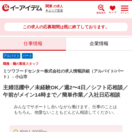
関東
の求人
▼エリア変更
この求人の応募期間は既に終了しております。
仕事情報
企業情報
アルバイト
パート
職種：麺の製造スタッフ
ミツワフードセンター株式会社の求人情報詳細（アルバイト/パー
ト） - 小山市
主婦活躍中／未経験OK／週2〜4日／シフト応相談／
午前がメイン14時まで／簡単作業／入社日応相談
みんなでサポートし合いながら働けます。仕事のことは
もちろん、他愛ないこともどんどん相談してください。
時給1,300円〜