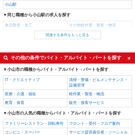
月）は日給8,982円〜13,636円 ※給与幅は経験・
小山駅
能力による 資格手当 ・対象資格1件につき 月額
栃木県小山市梁2275-5 小山東部産業団地内
同じ職種から小山駅の求人を探す
2,500円（最高） 役職手当 対象の役職に就任期
間中 ・月額20,000円〜120,000円 家族手当 ・配偶
詳細を見る
キープ
食品製造・加工
その他軽作業・製造・物流
者5,000円 ・子（18歳まで）第一子3,000円 ・第二
子以降2,000円
関連する条件をもっと見る
同じ雇用形態から小山駅の求人を探す
正社員
有限会社齋藤製作所
アルバイト
パート
TIG・半自動溶接スタッフ
同じ特徴から小山駅の求人を探す
その他の条件でバイト・アルバイト・パートを探す
月給202,600円〜420,000円 ※経験・能力を考
慮し決定 ※試用期間3ヶ月：日給8,982円〜13,636
入社日応相談
即日勤務OK
小山市の職種からバイト・アルバイト・パートを探す
円 【月収例】 月収260,000円 （基本給＋資格手当
栃木県小山市梁2275-5 小山東部産業団地内
＋家族手当）※1年目・配偶者・子1人の場合 ■手
未経験歓迎
女性活躍中
IT・クリエイティブ
清掃・警備・ビルメンテナンス・
当 ・資格手当：1資格につき月2,500円（上限あ
主婦・主夫歓迎
フリーター歓迎
詳細を見る
設備管理
キープ
り） ・役職手当：月20,000円〜120,000円 ・家族
手当あり
ミドル（40代～）活躍中
昇給あり
医療・介護・福祉
軽作業・製造・物流
アルバイト
パート
週2～3日勤務OK
16時前退社OK
教育・保育
販売・接客サービス
協栄流通株式会社
平日のみ勤務OK
禁煙・分煙
物流センターでコープ商品のピッキング
小山市の人気の職種からバイト・アルバイト・パートを探す
車通勤OK
バイク通勤OK
時給1135円〜 日祝時給1235円〜 ※出勤率時
ファミリーレストラン・回転寿司
フロント・受付・フロア案内
給制度、時給＋最大25円！ （勤続2年以上、出
自転車通勤OK
扶養内勤務OK
勤率に応じます） ※夏冬慰労金制度、年額最大10
コンビニ・スーパー
サービス提供責任者・ソーシャル
小山要冷集品センター （栃木県小山市大字出