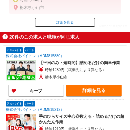
栃木県小山市
昇給あり
扶養内勤務OK
詳細を見る
ID：AE0421582036
20
件のこの求人と職種が同じ求人
掲載期間終了
アルバイト
パート
株式会社バイトレ（ADM815880）
【平日のみ・短時間】詰めるだけの簡単作業
時給1280円（就業先により異なる）
栃木県小山市
詳細を見る
キープ
アルバイト
パート
株式会社バイトレ（ADM819212）
手のひらサイズ中心◎数える・詰めるだけの超
かんたん作業
時給1219円（就業先により異なる）