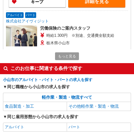
詳細を見る
キープ
アルバイト
パート
株式会社アイヴィジット
労働保険のご案内スタッフ
時給1.300円 ※別途、交通費全額支給
栃木県小山市
もっと見る
詳細を見る
キープ
このお仕事に関連する条件で探す
派遣社員
パーソルエクセルHRパートナーズ株式会社
小山市のアルバイト・バイト・パートの求人を探す
軽作業のオシゴト
同じ職種から小山市の求人を探す
時給1,300円 ※当社規定あり
軽作業・製造・物流すべて
栃木県小山市／最寄駅：小山駅、結城駅 車通
勤OK★梁中原エリア♪ ≪車通勤可≫
食品製造・加工
その他軽作業・製造・物流
同じ雇用形態から小山市の求人を探す
詳細を見る
キープ
アルバイト
パート
派遣社員