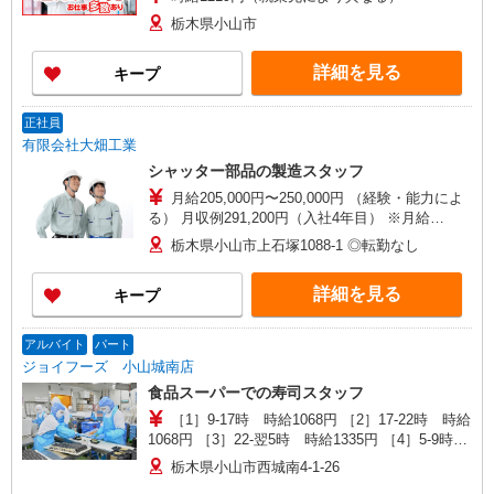
栃木県小山市
詳細を見る
キープ
正社員
有限会社大畑工業
シャッター部品の製造スタッフ
月給205,000円〜250,000円 （経験・能力によ
る） 月収例291,200円（入社4年目） ※月給
230,000円＋住宅手当5,000円＋ 子女教育手当
栃木県小山市上石塚1088-1 ◎転勤なし
20,000円＋残業代36,200円（20時間分） ※教育試
用期間あり（勤務開始日から3ヶ月程度）：時給
詳細を見る
キープ
1,100円〜
アルバイト
パート
ジョイフーズ 小山城南店
食品スーパーでの寿司スタッフ
［1］9-17時 時給1068円 ［2］17-22時 時給
1068円 ［3］22-翌5時 時給1335円 ［4］5-9時
時給1068円 ※日祝＋50円
栃木県小山市西城南4-1-26