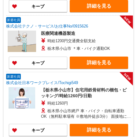
詳細を見る
キープ
NEW
派遣社員
株式会社テクノ・サービス/お仕事No/0915626
医療関連機器製造
時給1200円交通費全額支給
栃木県小山市 ＊車・バイク通勤OK
詳細を見る
キープ
NEW
派遣社員
株式会社日本ワークプレイス/Tochigi549
【栃木県小山市】住宅用鉄骨材料の梱包・ピ
ッキング/時給1260円/日勤
時給1260円
栃木県小山市網戸 車・バイク・自転車通勤
OK（無料駐車場有 ※敷地外徒歩3分） 面接地につ
いて：栃木事務所 ※小山市エリアでの面接OK！
◆面接地住所：栃木県宇都宮市元今泉4-16-12 公英
詳細を見る
キープ
ビル2F ※土曜・夜間の面接もお問い合わせくださ