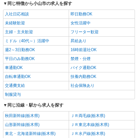
パーソルエクセルHRパートナーズ株式会社
同じ特徴から小山市の求人を探す
軽作業のオシゴト
入社日応相談
即日勤務OK
時給1,300円 ※当社規定あり
未経験歓迎
女性活躍中
栃木県小山市／最寄駅：小山駅、結城駅 車通
勤OK★梁中原エリア♪ ≪車通勤可≫
主婦・主夫歓迎
フリーター歓迎
ミドル（40代～）活躍中
昇給あり
詳細を見る
キープ
週2～3日勤務OK
16時前退社OK
平日のみ勤務OK
派遣社員
禁煙・分煙
株式会社ユース 宇都宮支店/y04_0176
車通勤OK
バイク通勤OK
鮮魚のパック詰め作業
自転車通勤OK
扶養内勤務OK
時給1175円
交通費支給
社会保険あり
栃木県小山市
制服貸与
詳細を見る
キープ
同じ沿線・駅から求人を探す
秋田新幹線(栃木県)
正社員
ＪＲ両毛線(栃木県)
有限会社齋藤製作所
山形新幹線(栃木県)
ＪＲ東北本線(栃木県)
TIG溶接・半自動溶接職
東北・北海道新幹線(栃木県)
ＪＲ水戸線(栃木県)
月給202,600円〜420,000円 ※試用期間（3ヶ