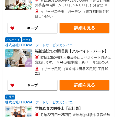
月給28万3,000円〜33万5,000円 ※みなし時間
外手当30時間（51,000円〜60,000円）分含む ※給
与は経験や前職給与に応じて決定します。 賞与年
イリーゼ二子玉川ガーデン （東京都世田谷区
2回
鎌田4-14-8）
詳細を見る
キープ
アルバイト
パート
株式会社HITOWA フードサービスカンパニー
福祉施設での調理員【アルバイト・パート】
時給1,350円以上 ※経験によりスタート時給は
変動します。 ※AP評価制度：あり 年1回の評価
により時給を見直します。 ※アルバイト賞与（寸
イリーゼ用賀 （東京都世田谷区用賀1丁目19-
志）：あり 年2回。勤続年数により金額UP。
22）
詳細を見る
キープ
正社員
株式会社HITOWA フードサービスカンパニー
学校給食の栄養士【正社員】
月給22万円〜25万円 ※給与は経験や前職給与