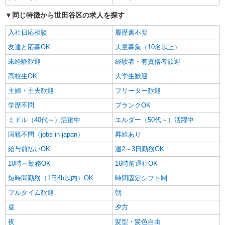
チャームスイート世田谷上馬 （東京都世田谷
同じ特徴から世田谷区の求人を探す
区上馬4丁目30-6）
入社日応相談
履歴書不要
詳細を見る
キープ
友達と応募OK
大量募集（10名以上）
未経験歓迎
経験者・有資格者歓迎
アルバイト
パート
株式会社HITOWA フードサービスカンパニー
高校生OK
大学生歓迎
福祉施設での調理員【アルバイト・パート】
主婦・主夫歓迎
フリーター歓迎
時給1,400円以上 ※経験によりスタート時給は
変動します。 ※AP評価制度：あり 年1回の評価
学歴不問
ブランクOK
により時給を見直します。 ※アルバイト賞与（寸
チャーム瀬田 （東京都世田谷区瀬田3丁目8－
ミドル（40代～）活躍中
エルダー（50代～）活躍中
志）：あり 年2回。勤続年数により金額UP。
21）
国籍不問（jobs in japan）
昇給あり
詳細を見る
給与前払いOK
キープ
週2～3日勤務OK
10時～勤務OK
16時前退社OK
アルバイト
パート
短時間勤務（1日4h以内）OK
時間固定シフト制
株式会社HITOWA フードサービスカンパニー
フルタイム歓迎
朝
福祉施設での調理員【アルバイト・パート】
時給1,400円以上 ※経験によりスタート時給は
昼
夕方
変動します。 ※AP評価制度：あり 年1回の評価
夜
髪型・髪色自由
により時給を見直します。 ※アルバイト賞与（寸