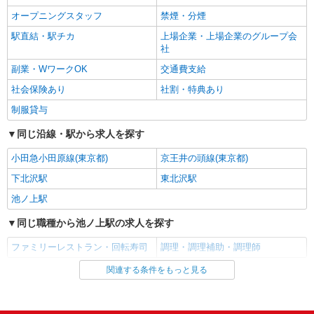
イリーゼ二子玉川ガーデン （東京都世田谷区
志）：あり 年2回。勤続年数により金額UP。
オープニングスタッフ
鎌田4-14-8）
禁煙・分煙
駅直結・駅チカ
上場企業・上場企業のグループ会
詳細を見る
キープ
社
副業・WワークOK
交通費支給
正社員
社会保険あり
社割・特典あり
株式会社HITOWA フードサービスカンパニー
学校給食の調理師【正社員】
制服貸与
月給24万円〜27万円 ※給与は経験や前職給与
同じ沿線・駅から求人を探す
に応じて決定します。 賞与年2回
世田谷区内学校2 （東京都世田谷区上用賀5-
小田急小田原線(東京都)
京王井の頭線(東京都)
15-1）
下北沢駅
東北沢駅
池ノ上駅
詳細を見る
キープ
同じ職種から池ノ上駅の求人を探す
正社員
株式会社HITOWA フードサービスカンパニー
ファミリーレストラン・回転寿司
調理・調理補助・調理師
学校給食の栄養士【正社員】
関連する条件をもっと見る
同じ雇用形態から池ノ上駅の求人を探す
月給21万円〜25万円 ※給与は経験や前職給与
に応じて決定します。 賞与年2回
アルバイト
パート
世田谷区内学校4 （東京都世田谷区尾山台3-