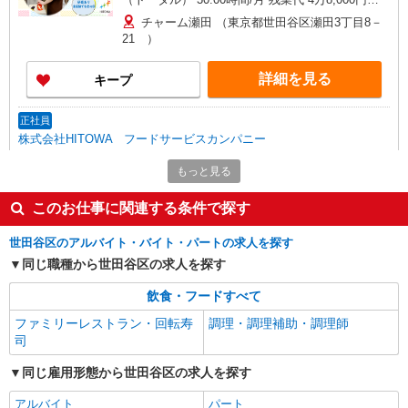
万3,000円 ※給与は経験や前職給与に応じて決定
チャーム瀬田 （東京都世田谷区瀬田3丁目8－
します。 賞与年2回
21 ）
詳細を見る
キープ
正社員
株式会社HITOWA フードサービスカンパニー
学校給食の調理師【正社員】
もっと見る
月給21万円〜25万円 ※給与は経験や前職給与
に応じて決定します。 賞与年2回
このお仕事に関連する条件で探す
世田谷区内学校4 （東京都世田谷区尾山台3-
11-1）
世田谷区のアルバイト・バイト・パートの求人を探す
同じ職種から世田谷区の求人を探す
詳細を見る
キープ
飲食・フードすべて
正社員
ファミリーレストラン・回転寿
調理・調理補助・調理師
株式会社HITOWA フードサービスカンパニー
司
福祉施設での調理師（チーフ候補）【正社員】
同じ雇用形態から世田谷区の求人を探す
月給27万円〜30万円 ※給与は経験や前職給与
に応じて決定します。 賞与年2回
アルバイト
パート