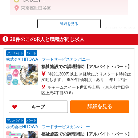
時給1300円〜
東京都世田谷区
【パート】
時給1400円〜
詳細を見る
ID：AE0417439699
【学生・フリーター】
20
件のこの求人と職種が同じ求人
9:00〜24:00／時給1350円〜
掲載期間終了
※閉店作業含む、作業により終了時間は前後する場
合有
アルバイト
パート
株式会社HITOWA フードサービスカンパニー
※22:00以降は時給25％UP
福祉施設での調理補助【アルバイト・パート】
時給1,300円以上 ※経験によりスタート時給は
◆プレオープンから2ヶ月間基本給より＋200円UP※
変動します。 ※AP評価制度：あり 年1回の評価
研修中は除く
により時給を見直します。 ※アルバイト賞与（寸
◆土・日・祝日は時給50円UP
チャームスイート世田谷上馬 （東京都世田谷
志）：あり 年2回。勤続年数により金額UP。
区上馬4丁目30-6）
※研修時間（50h）は時給1226円
詳細を見る
キープ
アルバイト
パート
株式会社HITOWA フードサービスカンパニー
福祉施設での調理補助【アルバイト・パート】