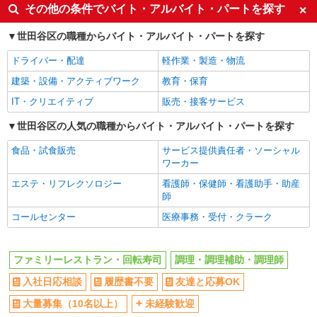
同じ特徴から池ノ上駅の求人を探す
その他の条件でバイト・アルバイト・パートを探す
11-1）
入社日応相談
履歴書不要
世田谷区の職種からバイト・アルバイト・パートを探す
詳細を見る
キープ
友達と応募OK
大量募集（10名以上）
ドライバー・配達
軽作業・製造・物流
未経験歓迎
経験者・有資格者歓迎
アルバイト
パート
建築・設備・アクティブワーク
教育・保育
株式会社HITOWA フードサービスカンパニー
高校生OK
大学生歓迎
IT・クリエイティブ
販売・接客サービス
福祉施設での調理補助【アルバイト・パート】
主婦・主夫歓迎
フリーター歓迎
時給1,300円以上 ※経験によりスタート時給は
世田谷区の人気の職種からバイト・アルバイト・パートを探す
学歴不問
ブランクOK
変動します。 ※AP評価制度：あり 年1回の評価
により時給を見直します。 ※アルバイト賞与（寸
食品・試食販売
サービス提供責任者・ソーシャル
チャーム瀬田 （東京都世田谷区瀬田3丁目8－
ミドル（40代～）活躍中
エルダー（50代～）活躍中
志）：あり 年2回。勤続年数により金額UP。
ワーカー
21）
国籍不問（jobs in japan）
昇給あり
エステ・リフレクソロジー
看護師・保健師・看護助手・助産
給与前払いOK
週2～3日勤務OK
詳細を見る
キープ
師
10時～勤務OK
16時前退社OK
コールセンター
医療事務・受付・クラーク
正社員
短時間勤務（1日4h以内）OK
時間固定シフト制
株式会社HITOWA フードサービスカンパニー
フルタイム歓迎
朝
福祉施設での調理師（チーフ候補）【正社員】
ファミリーレストラン・回転寿司
調理・調理補助・調理師
月給25万円〜28万円 ※給与は経験や前職給与
昼
夕方
入社日応相談
履歴書不要
友達と応募OK
に応じて決定します。 賞与年2回
夜
髪型・髪色自由
大量募集（10名以上）
未経験歓迎
イリーゼ用賀 （東京都世田谷区用賀1丁目19-