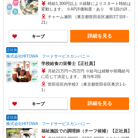
時給1,300円以上 ※経験によりスタート時給は
変動します。 ※AP評価制度：あり 年1回の評価
により時給を見直します。 ※アルバイト賞与（寸
チャーム瀬田 （東京都世田谷区瀬田3丁目8－
志）：あり 年2回。勤続年数により金額UP。
21）
詳細を見る
キープ
正社員
株式会社HITOWA フードサービスカンパニー
学校給食の栄養士【正社員】
月給21万円〜25万円 ※給与は経験や前職給与
に応じて決定します。 賞与年2回
世田谷区内学校3 （東京都世田谷区奥沢1-1-
1）
詳細を見る
キープ
正社員
株式会社HITOWA フードサービスカンパニー
福祉施設での調理師（チーフ候補）【正社員】