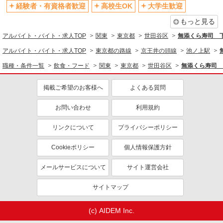
オープニングスタッフ
禁煙・分煙
22）
経験者・有資格者歓迎
高校生OK
大学生歓迎
駅直結・駅チカ
上場企業・上場企業のグループ会
もっと見る
詳細を見る
キープ
社
アルバイト・バイト・求人TOP
関東
東京都
世田谷区
無添くら寿司 
副業・WワークOK
交通費支給
正社員
アルバイト・バイト・求人TOP
東京都の路線
京王井の頭線
池ノ上駅
社会保険あり
社割・特典あり
株式会社HITOWA フードサービスカンパニー
職種・条件一覧
飲食・フード
関東
東京都
世田谷区
無添くら寿司 
制服貸与
福祉施設での調理師（チーフ候補）【正社員】
月給28万3,000円〜33万5,000円 固定残業時間
同じ職種から求人を探す
掲載ご希望のお客様へ
よくある質問
（トータル） 30.00時間/月 残業代 5万1,000円〜6
万円 ※給与は経験や前職給与に応じて決定しま
チャーム瀬田 （東京都世田谷区瀬田3丁目8－
飲食・フード
す。 賞与年2回
お問い合わせ
利用規約
21 ）
調理・調理補助・調理師
リンクについて
プライバシーポリシー
詳細を見る
キープ
同じ特徴から求人を探す
Cookieポリシー
個人情報保護方針
未経験歓迎
高校生OK
正社員
株式会社HITOWA フードサービスカンパニー
大学生歓迎
ミドル（40代～）活躍中
メールサービスについて
サイト運営会社
福祉施設での調理師【正社員】
週2～3日勤務OK
短時間勤務（1日4h以内）OK
サイトマップ
月給24万円〜27万円 ※給与は経験や前職給与
オープニングスタッフ
上場企業・上場企業のグループ会
に応じて決定します。 賞与年2回
社
イリーゼ用賀 （東京都世田谷区用賀1丁目19-
(c) AIDEM Inc.
副業・WワークOK
交通費支給
22）