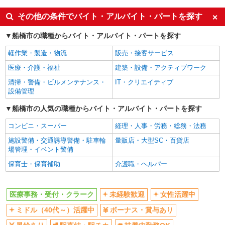
内科クリニックの医療事務
未経験歓迎
ミドル（40代～）活躍中
時給：1200円〜 ※資格・経験などによる
その他の条件でバイト・アルバイト・パートを探す
千葉県船橋市
ボーナス・賞与あり
扶養内勤務OK
船橋市の職種からバイト・アルバイト・パートを探す
交通費支給
詳細を見る
キープ
軽作業・製造・物流
販売・接客サービス
医療・介護・福祉
建築・設備・アクティブワーク
派遣社員
清掃・警備・ビルメンテナンス・
株式会社スタッフサービス・メディカル 千葉医療オフィス（お仕事
IT・クリエイティブ
設備管理
No.I10436111）
医療事務
船橋市の人気の職種からバイト・アルバイト・パートを探す
時給1400円
コンビニ・スーパー
経理・人事・労務・総務・法務
千葉県船橋市内の調剤薬局
施設警備・交通誘導警備・駐車輪
量販店・大型SC・百貨店
場管理・イベント警備
詳細を見る
キープ
保育士・保育補助
介護職・ヘルパー
派遣社員
株式会社スタッフサービス・メディカル 千葉医療オフィス（お仕事
No.I10384844）
医療事務・受付・クラーク
未経験歓迎
女性活躍中
医療事務
ミドル（40代～）活躍中
ボーナス・賞与あり
時給1300円