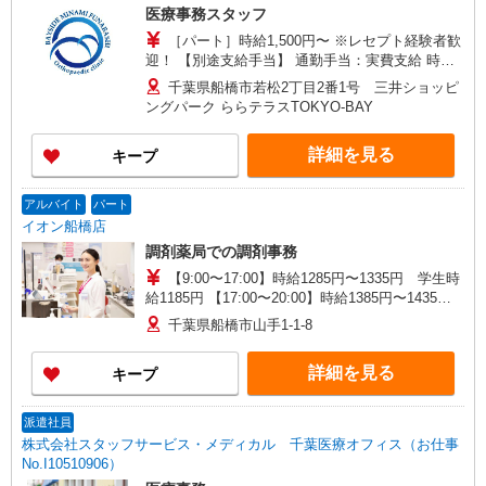
医療事務スタッフ
［パート］時給1,500円〜 ※レセプト経験者歓
迎！ 【別途支給手当】 通勤手当：実費支給 時間
外手当
千葉県船橋市若松2丁目2番1号 三井ショッピ
ングパーク ららテラスTOKYO-BAY
詳細を見る
キープ
アルバイト
パート
イオン船橋店
調剤薬局での調剤事務
【9:00〜17:00】時給1285円〜1335円 学生時
給1185円 【17:00〜20:00】時給1385円〜1435
円 学生時給1185円 【20:00〜21:30】時給1435
千葉県船橋市山手1-1-8
円〜1485円 学生時給1185円 時間・曜日加給を含
みます 【パート】 時給1285円〜 5〜8時＋150
詳細を見る
キープ
円 17〜20時＋100円 20〜22時＋150円 日祝＋50円
【学生アルバイト】 時給1185円（一律） ※22時
以降深夜割増あり ※別途記載が無い場合は、パー
派遣社員
トタイマーとアルバイトの時給が異なる事があり
株式会社スタッフサービス・メディカル 千葉医療オフィス（お仕事
ますので、お問い合わせください。 ※時間帯・曜
No.I10510906）
日による