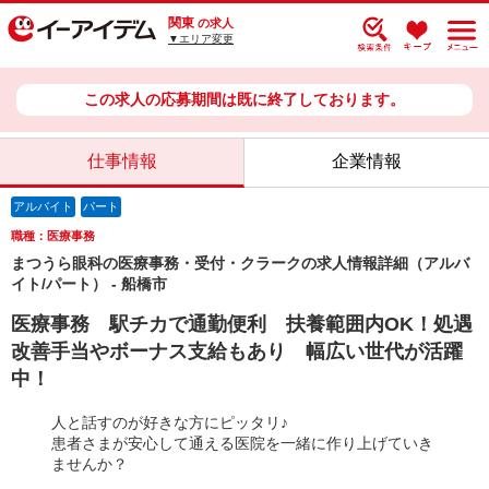
関東
の求人
▼エリア変更
この求人の応募期間は既に終了しております。
仕事情報
企業情報
アルバイト
パート
職種：医療事務
まつうら眼科の医療事務・受付・クラークの求人情報詳細（アルバ
イト/パート） - 船橋市
医療事務 駅チカで通勤便利 扶養範囲内OK！処遇
改善手当やボーナス支給もあり 幅広い世代が活躍
中！
人と話すのが好きな方にピッタリ♪
患者さまが安心して通える医院を一緒に作り上げていき
ませんか？