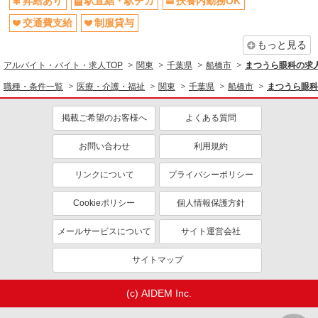
昇給あり
駅直結・駅チカ
扶養内勤務OK
千葉県船橋市内の病院
交通費支給
制服貸与
詳細を見る
キープ
もっと見る
アルバイト・バイト・求人TOP
関東
千葉県
船橋市
まつうら眼科の求
派遣社員
株式会社スタッフサービス・メディカル 千葉医療オフィス（お仕事
職種・条件一覧
医療・介護・福祉
関東
千葉県
船橋市
まつうら眼科
No.I10493752）
医療事務
掲載ご希望のお客様へ
よくある質問
時給1300円
お問い合わせ
利用規約
千葉県船橋市内の病院
リンクについて
プライバシーポリシー
詳細を見る
キープ
Cookieポリシー
個人情報保護方針
メールサービスについて
サイト運営会社
サイトマップ
(c) AIDEM Inc.