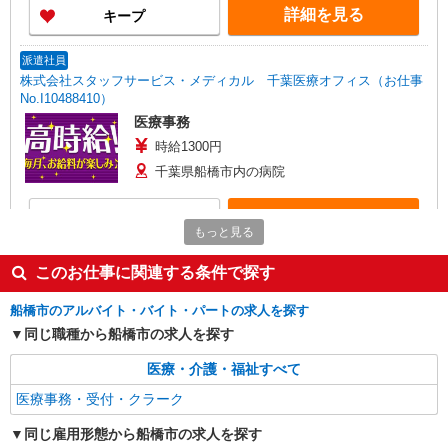
詳細を見る
キープ
派遣社員
株式会社スタッフサービス・メディカル 千葉医療オフィス（お仕事
No.I10488410）
医療事務
時給1300円
千葉県船橋市内の病院
詳細を見る
キープ
もっと見る
派遣社員
このお仕事に関連する条件で探す
株式会社トラストグロース 新宿本社 第1営業部
病院での医療事務
船橋市のアルバイト・バイト・パートの求人を探す
時給：1500円
同じ職種から船橋市の求人を探す
千葉県船橋市
医療・介護・福祉すべて
医療事務・受付・クラーク
詳細を見る
キープ
同じ雇用形態から船橋市の求人を探す