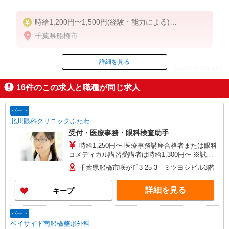
時給1,200円〜1,500円(経験・能力による)
★処遇改善手当支給(2,000円以上／月)
千葉県船橋市
★退職金制度 4年目以降 5,000円／月 支給（202
6年度実績）
★ボーナス支給あり
詳細を見る
ID：AE0401975461
※試用期間3カ月あり(同条件)
16
件のこの求人と職種が同じ求人
掲載期間終了
パート
北川眼科クリニックふたわ
受付・医療事務・眼科検査助手
時給1,250円〜 医療事務講座合格者または眼科
コメディカル講習受講者は時給1,300円〜 ※試用
期間3ヶ月あり ※経験・能力により優遇
千葉県船橋市咲が丘3-25-3 ミツヨシビル3階
詳細を見る
キープ
パート
ベイサイド南船橋整形外科