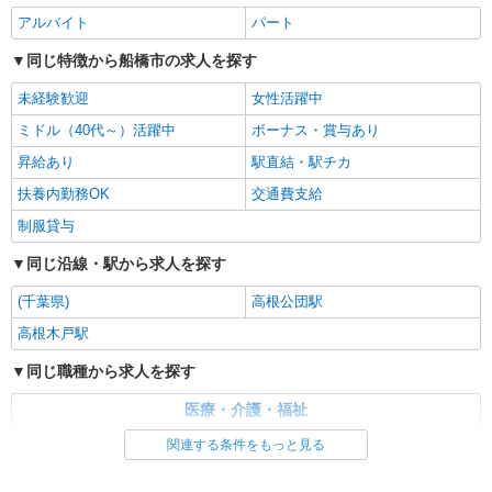
派遣社員
アルバイト
株式会社スタッフサービス・メディカル 千葉医療オフィス（お仕事
パート
No.I10501220）
同じ特徴から船橋市の求人を探す
医療事務
時給1300円
未経験歓迎
女性活躍中
千葉県船橋市内の病院
ミドル（40代～）活躍中
ボーナス・賞与あり
昇給あり
駅直結・駅チカ
詳細を見る
キープ
扶養内勤務OK
交通費支給
派遣社員
制服貸与
株式会社スタッフサービス・メディカル 千葉医療オフィス（お仕事
同じ沿線・駅から求人を探す
No.I10511957）
医療事務
(千葉県)
高根公団駅
時給1600円
高根木戸駅
千葉県船橋市内のクリニック
同じ職種から求人を探す
詳細を見る
キープ
医療・介護・福祉
医療事務・受付・クラーク
関連する条件をもっと見る
派遣社員
株式会社トラストグロース 新宿本社 第1営業部
同じ特徴から求人を探す