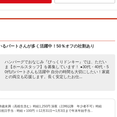
いるパートさんが多く活躍中！50％オフの社割あり
ハンバーグでおなじみ『びっくりドンキー』では、ただい
ま【ホールスタッフ】を募集しています！ ●30代・40代・5
0代のパートさんも活躍中 自分の時間も大切にしたい！家庭
との両立も応援します。長く安定したお仕...
円 18歳未満（高校生含む）時給1,250円 深夜（22時以降 年少者不可）時給
土日祝日手当：時給＋100円 ☆12月31日〜1月3日まで年末年始手当...