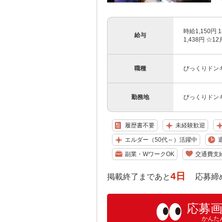
時給1,150
給与
1,438円 
職種
びっくりドン
勤務地
びっくりドンキ
履歴書不要
未経験歓迎
エルダー（50代～）活躍中
副業・WワークOK
交通費支
4日
掲載終了まであと
応募締め切り:
応募
かんた