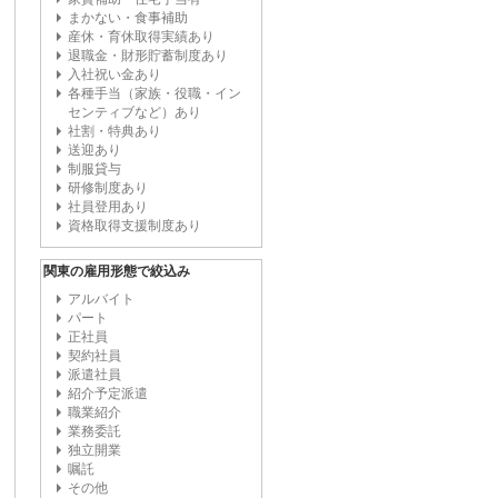
まかない・食事補助
産休・育休取得実績あり
退職金・財形貯蓄制度あり
入社祝い金あり
各種手当（家族・役職・イン
センティブなど）あり
社割・特典あり
送迎あり
制服貸与
研修制度あり
社員登用あり
資格取得支援制度あり
関東の雇用形態で絞込み
アルバイト
パート
正社員
契約社員
派遣社員
紹介予定派遣
職業紹介
業務委託
独立開業
嘱託
その他