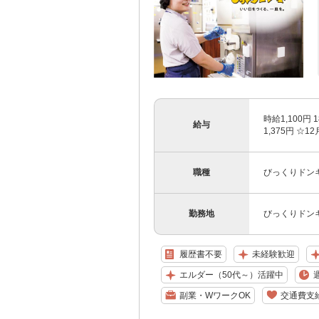
時給1,100
給与
1,375円 
職種
びっくりドン
勤務地
びっくりドンキ
履歴書不要
未経験歓迎
エルダー（50代～）活躍中
副業・WワークOK
交通費支