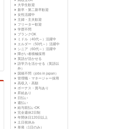
高校生OK
大学生歓迎
新卒・第二新卒歓迎
女性活躍中
主婦・主夫歓迎
フリーター歓迎
学歴不問
ブランクOK
ミドル（40代～）活躍中
エルダー（50代～）活躍中
シニア（60代～）活躍中
障がい者積極採用
英語が活かせる
語学力を活かせる（英語以
外）
国籍不問（jobs in japan）
管理職・マネージャー採用
高収入・高額
ボーナス・賞与あり
昇給あり
日払い
週払い
給与前払いOK
完全週休2日制
年間休日120日以上
土日祝休み
単発（1日のみ）