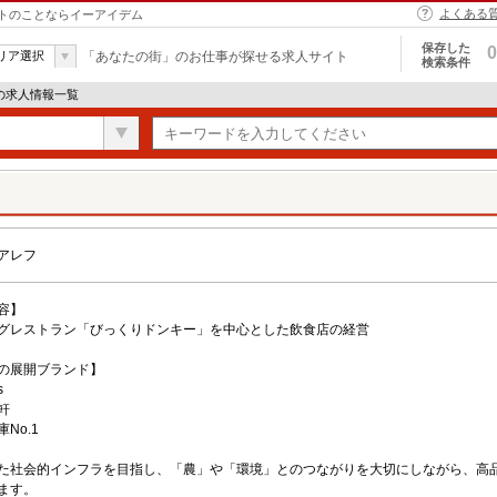
よくある
トのことならイーアイデム
保存した
0
リア選択
「あなたの街」のお仕事が探せる求人サイト
検索条件
の求人情報一覧
アレフ
容】
グレストラン「びっくりドンキー」を中心とした飲食店の経営
の展開ブランド】
s
軒
No.1
た社会的インフラを目指し、「農」や「環境」とのつながりを大切にしながら、高
ます。