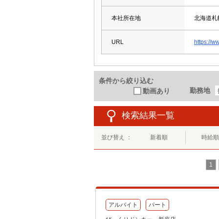
本社所在地
北海道札
URL
https://w
条件から絞り込む
勤務地
動画あり
検索結果一覧
並び替え ：
新着順
時給順
1
アルバイト
パート