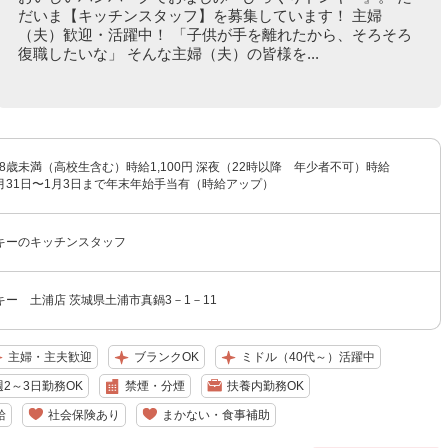
だいま【キッチンスタッフ】を募集しています！ 主婦
（夫）歓迎・活躍中！ 「子供が手を離れたから、そろそろ
復職したいな」 そんな主婦（夫）の皆様を...
円 18歳未満（高校生含む）時給1,100円 深夜（22時以降 年少者不可）時給
☆12月31日〜1月3日まで年末年始手当有（時給アップ）
キーのキッチンスタッフ
ー 土浦店 茨城県土浦市真鍋3－1－11
主婦・主夫歓迎
ブランクOK
ミドル（40代～）活躍中
週2～3日勤務OK
禁煙・分煙
扶養内勤務OK
給
社会保険あり
まかない・食事補助