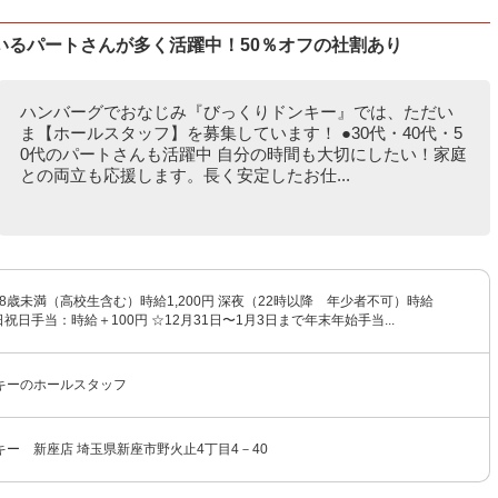
いるパートさんが多く活躍中！50％オフの社割あり
ハンバーグでおなじみ『びっくりドンキー』では、ただい
ま【ホールスタッフ】を募集しています！ ●30代・40代・5
0代のパートさんも活躍中 自分の時間も大切にしたい！家庭
との両立も応援します。長く安定したお仕...
円 18歳未満（高校生含む）時給1,200円 深夜（22時以降 年少者不可）時給
土日祝日手当：時給＋100円 ☆12月31日〜1月3日まで年末年始手当...
キーのホールスタッフ
ー 新座店 埼玉県新座市野火止4丁目4－40