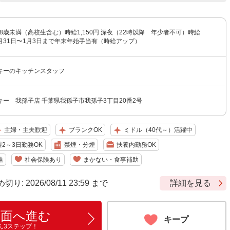
円 18歳未満（高校生含む）時給1,150円 深夜（22時以降 年少者不可）時給
☆12月31日〜1月3日まで年末年始手当有（時給アップ）
キーのキッチンスタッフ
ー 我孫子店 千葉県我孫子市我孫子3丁目20番2号
主婦・主夫歓迎
ブランクOK
ミドル（40代～）活躍中
週2～3日勤務OK
禁煙・分煙
扶養内勤務OK
給
社会保険あり
まかない・食事補助
 2026/08/11 23:59 まで
詳細を見る
画面へ進む
キープ
ん3ステップ！