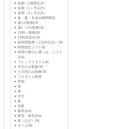
短期（1週間以内）
短期（1ヶ月以内）
短期（3ヶ月以内）
春・夏・冬休み期間限定
週1日勤務OK
週2～3日勤務OK
10時～勤務OK
16時前退社OK
短時間勤務（1日4h以内）OK
時間固定シフト制
時間や曜日が選べる・シフト
自由
フレックスタイム制
平日のみ勤務OK
土日祝のみ勤務OK
フルタイム歓迎
早朝
朝
昼
夕方
夜
深夜
服装自由
髪型・髪色自由
髭（ひげ）OK
ネイルOK