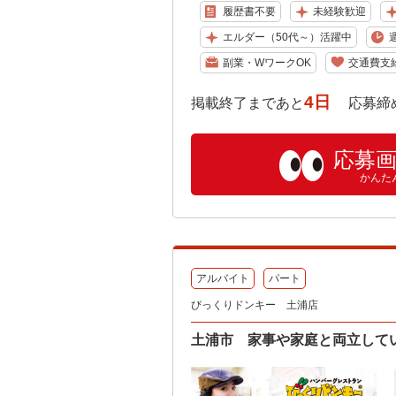
履歴書不要
未経験歓迎
エルダー（50代～）活躍中
副業・WワークOK
交通費支
4日
掲載終了まであと
応募締め切り:
応募
かんた
アルバイト
パート
びっくりドンキー 土浦店
土浦市 家事や家庭と両立して