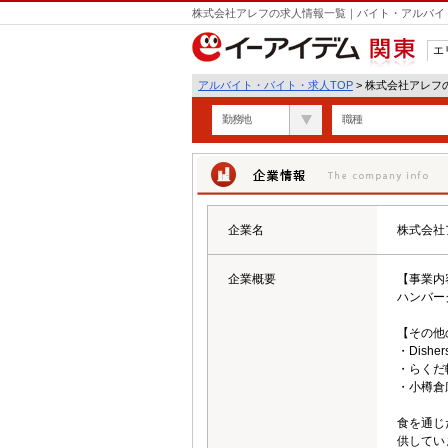
株式会社アレフの求人情報一覧｜バイト・アルバイ
エ
関東
アルバイト・バイト・求人TOP
> 株式会社アレフ
勤務地
職種
企業情報
企業名
株式会社
企業概要
【事業内
ハンバー
【その他
・Disher
・らくだ
・小樽倉庫
食を通じ
供してい