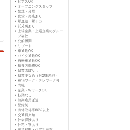
ピアスOK
オープニングスタッフ
禁煙・分煙
食堂・売店あり
駅直結・駅チカ
託児所あり
上場企業・上場企業のグルー
プ会社
公的機関
リゾート
車通勤OK
バイク通勤OK
自転車通勤OK
扶養内勤務OK
残業ほぼなし
残業少なめ（月20h未満）
在宅ワーク・テレワーク可
内職
副業・WワークOK
転勤なし
無期雇用派遣
登録制
有休取得率80%以上
交通費支給
社会保険あり
社宅・寮あり
家賃補助・住宅手当有