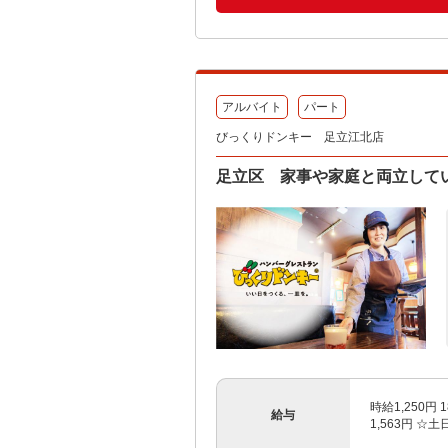
アルバイト
パート
びっくりドンキー 足立江北店
足立区 家事や家庭と両立して
時給1,250
給与
1,563円 ☆