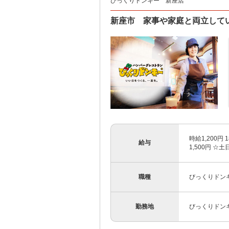
びっくりドンキー 新座店
新座市 家事や家庭と両立して
時給1,200
給与
1,500円 ☆
職種
びっくりドン
勤務地
びっくりドンキ