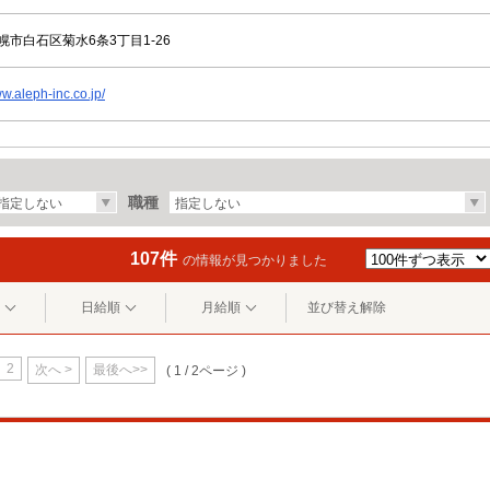
幌市白石区菊水6条3丁目1-26
ww.aleph-inc.co.jp/
職種
指定しない
指定しない
107件
の情報が見つかりました
日給順
月給順
並び替え解除
2
次へ >
最後へ>>
( 1 / 2ページ )